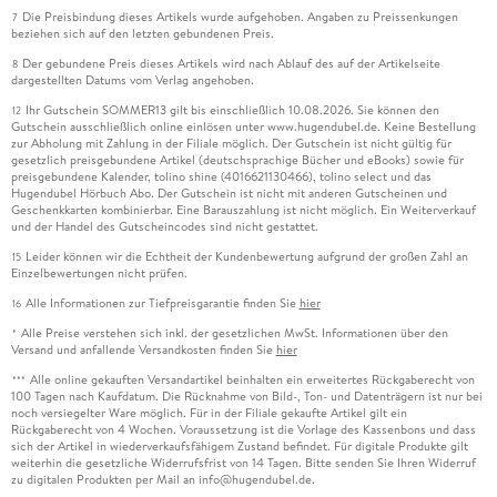
Die Preisbindung dieses Artikels wurde aufgehoben. Angaben zu Preissenkungen
7
beziehen sich auf den letzten gebundenen Preis.
Der gebundene Preis dieses Artikels wird nach Ablauf des auf der Artikelseite
8
dargestellten Datums vom Verlag angehoben.
Ihr Gutschein SOMMER13 gilt bis einschließlich 10.08.2026. Sie können den
12
Gutschein ausschließlich online einlösen unter www.hugendubel.de. Keine Bestellung
zur Abholung mit Zahlung in der Filiale möglich. Der Gutschein ist nicht gültig für
gesetzlich preisgebundene Artikel (deutschsprachige Bücher und eBooks) sowie für
preisgebundene Kalender, tolino shine (4016621130466), tolino select und das
Hugendubel Hörbuch Abo. Der Gutschein ist nicht mit anderen Gutscheinen und
Geschenkkarten kombinierbar. Eine Barauszahlung ist nicht möglich. Ein Weiterverkauf
und der Handel des Gutscheincodes sind nicht gestattet.
Leider können wir die Echtheit der Kundenbewertung aufgrund der großen Zahl an
15
Einzelbewertungen nicht prüfen.
Alle Informationen zur Tiefpreisgarantie finden Sie
hier
16
Alle Preise verstehen sich inkl. der gesetzlichen MwSt. Informationen über den
*
Versand und anfallende Versandkosten finden Sie
hier
Alle online gekauften Versandartikel beinhalten ein erweitertes Rückgaberecht von
***
100 Tagen nach Kaufdatum. Die Rücknahme von Bild-, Ton- und Datenträgern ist nur bei
noch versiegelter Ware möglich. Für in der Filiale gekaufte Artikel gilt ein
Rückgaberecht von 4 Wochen. Voraussetzung ist die Vorlage des Kassenbons und dass
sich der Artikel in wiederverkaufsfähigem Zustand befindet. Für digitale Produkte gilt
weiterhin die gesetzliche Widerrufsfrist von 14 Tagen. Bitte senden Sie Ihren Widerruf
zu digitalen Produkten per Mail an info@hugendubel.de.