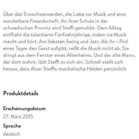
Über das Erwachsenwerden, die Liebe zur Musik und eine
wunderbare Freundschaft. An ihrer Schule in der
schwedischen Provinz wird Steffi gemobbt. Dem Alltag
entflieht die talentierte Fünfzehnjährige, indem sie Musik
macht und hört. Am liebsten Swing und Jazz. Als ihr i-Pod
eines Tages den Geist aufgibt, reißt die Musik nicht ab. Sie
dringt aus dem Fenster eines Altenheims. Und der alte Mann,
der dort wohnt, lädt Steffi zu sich ein. Schnell stellt sich
heraus, dass Alvar Steffis musikalische Helden persönlich
kannte. Denn er war selbst ein erfolgreicher Bassist im
Stockholm der Swinging Fourties. Während sie gemeinsam
seinen alten Platten auf dem Grammophon lauschen,
Produktdetails
entwickelt sich zwischen den beiden eine enge Freundschaft.
Steffi erzählt dem alten Herrn von ihren Problemen, Alvar ihr
Erscheinungsdatum
im Gegenzug die Geschichte seiner großen Liebe. Für beide
27. März 2015
ist es eine Auseinandersetzung mit tiefsten Gefühlen und
Verletzungen. Und eine Chance auf die Zukunft.
Sprache
deutsch