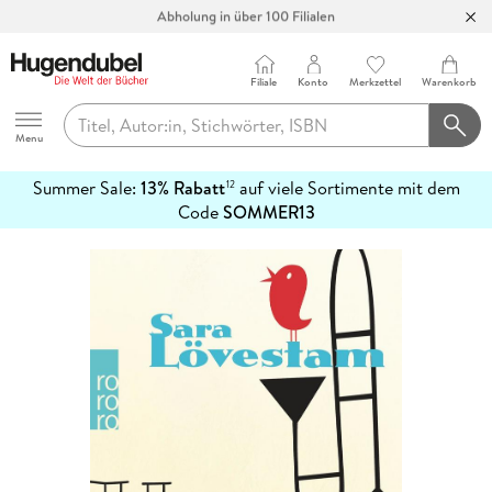
Abholung in über 100 Filialen
Filiale
Konto
Merkzettel
Warenkorb
Hugendubel
Menu
Summer Sale:
13% Rabatt
auf viele Sortimente mit dem
12
mehr
Code
SOMMER13
erfahren