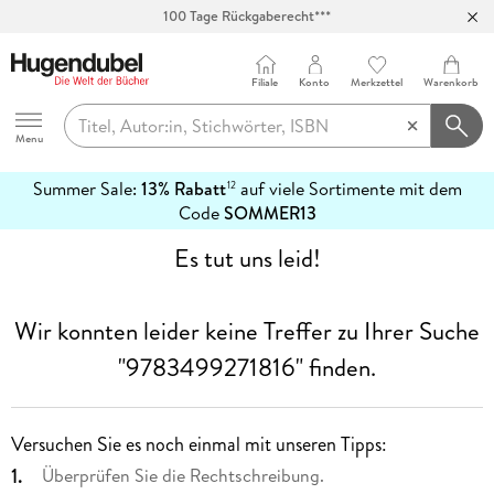
100 Tage Rückgaberecht***
Abholung in über 100 Filialen
Filiale
Konto
Merkzettel
Warenkorb
Hugendubel
Menu
Summer Sale:
13% Rabatt
auf viele Sortimente mit dem
12
mehr
Code
SOMMER13
erfahren
Es tut uns leid!
Wir konnten leider keine Treffer zu Ihrer Suche
"9783499271816"
finden.
Versuchen Sie es noch einmal mit unseren Tipps:
Überprüfen Sie die Rechtschreibung.