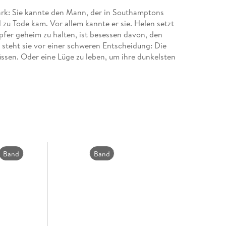
s Mark: Sie kannte den Mann, der in Southamptons
zu Tode kam. Vor allem kannte er sie. Helen setzt
pfer geheim zu halten, ist besessen davon, den
t, steht sie vor einer schweren Entscheidung: Die
ssen. Oder eine Lüge zu leben, um ihre dunkelsten
er Killer wird erst aufhören, wenn sie alles
etwas Schlimmeres gibt als den Tod.
Band
Band
2
1