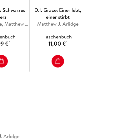
e: Schwarzes
D.I. Grace: Einer lebt,
erz
einer stirbt
M. J. Arlidge, Matthew J. Arlidge
Matthew J. Arlidge
henbuch
Taschenbuch
99 €
11,00 €
*
*
. Arlidge