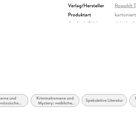
Verlag/Hersteller
Rowohlt 
Produktart
kartoniert
Größe (L/B/H)
190/126/
Herstelleradresse
Rowohlt V
Rowohlt V
erne und
Kriminalromane und
Spekulative Literatur
enössische
Mystery: weibliche
tik: allgemein
Ermittler
iterarisch