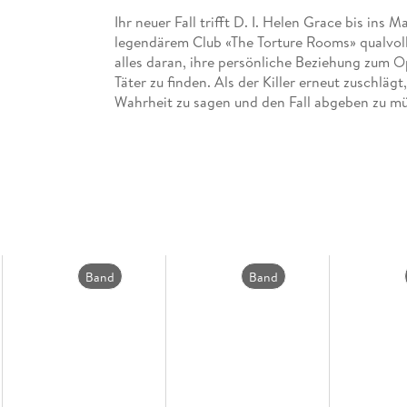
Ihr neuer Fall trifft D. I. Helen Grace bis in
legendärem Club «The Torture Rooms» qualvoll 
alles daran, ihre persönliche Beziehung zum O
Täter zu finden. Als der Killer erneut zuschläg
Wahrheit zu sagen und den Fall abgeben zu mü
Geheimnisse zu wahren. Was Helen nicht weiß: D
verloren hat. Wenn sie begriffen hat, dass es 
Band
Band
4
3