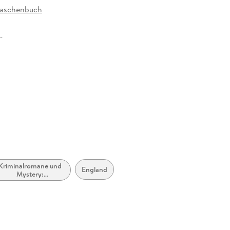
Taschenbuch
32 mm
erlag GmbH, Kirchenallee 19, 20099 Hamburg,
erlag GmbH, produktsicherheit@rowohlt.de
Kriminalromane und
England
Mystery:
Ermittlerinnen