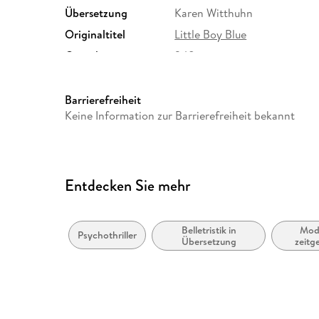
Übersetzung
Karen Witthuhn
Originaltitel
Little Boy Blue
Gewicht
348 g
ISBN
9783499290497
Barrierefreiheit
Keine Information zur Barrierefreiheit bekannt
Entdecken Sie mehr
Belletristik in
Mod
Psychothriller
Übersetzung
zeitg
Belletris
und l