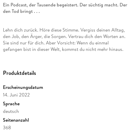
Ein Podcast, der Tausende begeistert. Der süchtig macht. Der
den Tod bringt . . .
Lehn dich zurück. Höre diese Stimme. Vergiss deinen Alltag,
den Job, den Ärger, die Sorgen. Vertrau dich den Worten an.
Sie sind nur für dich. Aber Vorsicht: Wenn du einmal
gefangen bist in dieser Welt, kommst du nicht mehr hinaus.
Diese Stimme - sie ist das Letzte, was du hörst.
Produktdetails
Sarah ist süchtig nach dem Podcast «Hörgefühlt». Die
Stimme von Podcaster Marc Maria Hagen ist wie ein seidiges
Erscheinungsdatum
Kissen, seine Worte sind Trost für die Seele. Doch Sarah ahnt
nicht, was hinter den Kulissen vor sich geht. Dass hinter den
14. Juni 2022
weichen Worten der Tod lauert.
Sprache
deutsch
Nr. -1-Bestsellerautor Andreas Winkelmann mit einem neuen
Seitenanzahl
Thriller, der dem Bösen eine Stimme gibt.
368