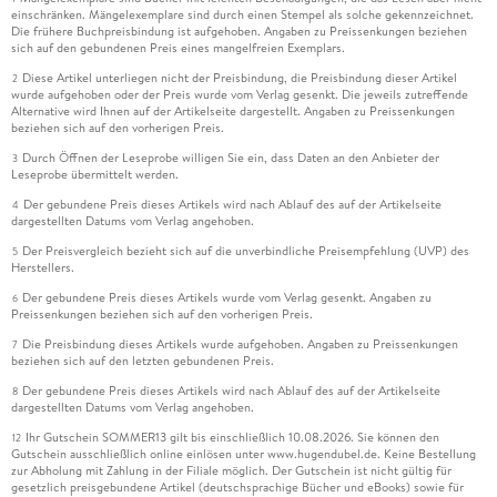
einschränken. Mängelexemplare sind durch einen Stempel als solche gekennzeichnet.
Die frühere Buchpreisbindung ist aufgehoben. Angaben zu Preissenkungen beziehen
sich auf den gebundenen Preis eines mangelfreien Exemplars.
Diese Artikel unterliegen nicht der Preisbindung, die Preisbindung dieser Artikel
2
wurde aufgehoben oder der Preis wurde vom Verlag gesenkt. Die jeweils zutreffende
Alternative wird Ihnen auf der Artikelseite dargestellt. Angaben zu Preissenkungen
beziehen sich auf den vorherigen Preis.
Durch Öffnen der Leseprobe willigen Sie ein, dass Daten an den Anbieter der
3
Leseprobe übermittelt werden.
Der gebundene Preis dieses Artikels wird nach Ablauf des auf der Artikelseite
4
dargestellten Datums vom Verlag angehoben.
Der Preisvergleich bezieht sich auf die unverbindliche Preisempfehlung (UVP) des
5
Herstellers.
Der gebundene Preis dieses Artikels wurde vom Verlag gesenkt. Angaben zu
6
Preissenkungen beziehen sich auf den vorherigen Preis.
Die Preisbindung dieses Artikels wurde aufgehoben. Angaben zu Preissenkungen
7
beziehen sich auf den letzten gebundenen Preis.
Der gebundene Preis dieses Artikels wird nach Ablauf des auf der Artikelseite
8
dargestellten Datums vom Verlag angehoben.
Ihr Gutschein SOMMER13 gilt bis einschließlich 10.08.2026. Sie können den
12
Gutschein ausschließlich online einlösen unter www.hugendubel.de. Keine Bestellung
zur Abholung mit Zahlung in der Filiale möglich. Der Gutschein ist nicht gültig für
gesetzlich preisgebundene Artikel (deutschsprachige Bücher und eBooks) sowie für