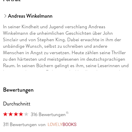
Andreas Winkelmann
In seiner Kindheit und Jugend verschlang Andreas
Winkelmann die unheimlichen Geschichten über John
Sinclair und von Stephen King. Dabei erwachte in ihm der
unbändige Wunsch, selbst zu schreiben und andere
Menschen in Angst zu versetzen. Heute zählen seine Thriller
zu den härtesten und meistgelesenen im deutschsprachigen
Raum. In seinen Büchern gelingt es ihm, seine Leserinnen und
Leser von der ersten Zeile an in die Handlung hineinzuziehen,
um sie dann, gemeinsam mit seinen Figuren, in ein düsteres
Labyrinth zu stürzen, aus dem es scheinbar kein Entrinnen
Bewertungen
gibt. Die Geschichten sind stets nah an den Lebenswelten
seines Publikums angesiedelt und werden in einer klaren,
Durchschnitt
schnörkellosen Sprache erschreckend realistisch erzählt. Der
Ort, an dem sie entstehen, könnte ein Schauplatz aus einem
15
316 Bewertungen
seiner Romane sein: der Dachboden eines vierhundert Jahre
alten Hauses am Waldesrand in der Nähe von Bremen.
311 Bewertungen
von
LovelyBooks