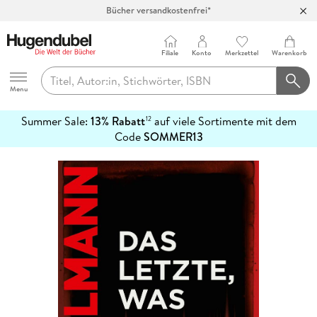
Bücher versandkostenfrei*
100 Tage Rückgaberecht***
Abholung in über 100 Filialen
Filiale
Konto
Merkzettel
Warenkorb
Hugendubel
Menu
Summer Sale:
13% Rabatt
auf viele Sortimente mit dem
12
mehr
Code
SOMMER13
erfahren