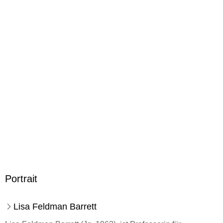
ISBN
9783644015470
Portrait
Lisa Feldman Barrett