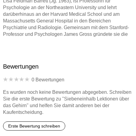
Lisa Feldman Barrett (Jg. 1963), ist Professorin für
Psychologie an der Northeastern University und lehrt
darüberhinaus an der Harvard Medical School und am
Massachusetts General Hospital in den Bereichen
Psychiatrie und Radiologie. Gemeinsam mit dem Stanford-
Professor und Psychologen James Gross gründete sie die
Society for Affective Science,
die sich der Förderung der
Grundlagen- und angewandten Forschung zum Thema
Bewertungen
Emotionen und Affekt widmet. Darüberhinaus ist sie
Mitbegründerin und Chefredakteurin der Zeitschrift
0 Bewertungen
Emotion Review
. Lisa Feldman Barrett lebt in Boston.
Es wurden noch keine Bewertungen abgegeben. Schreiben
Sie die erste Bewertung zu "Siebeneinhalb Lektionen über
das Gehirn" und helfen Sie damit anderen bei der
Elisabeth Liebl übersetzt aus dem Französischen,
Kaufentscheidung.
Englischen und Italienischen. U. a. übertrug sie Malala
Yousafzai, Amaryllis Fox, Tiziano Terzani und Bob
Woodward ins Deutsche.
Erste Bewertung schreiben