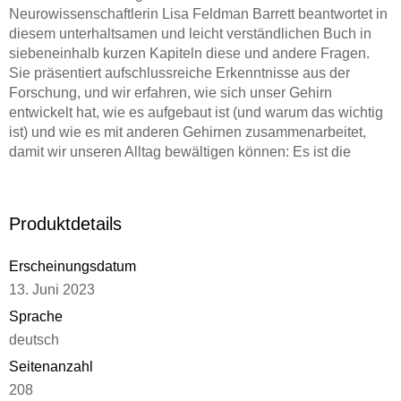
Neurowissenschaftlerin Lisa Feldman Barrett beantwortet in
diesem unterhaltsamen und leicht verständlichen Buch in
siebeneinhalb kurzen Kapiteln diese und andere Fragen.
Sie präsentiert aufschlussreiche Erkenntnisse aus der
Forschung, und wir erfahren, wie sich unser Gehirn
entwickelt hat, wie es aufgebaut ist (und warum das wichtig
ist) und wie es mit anderen Gehirnen zusammenarbeitet,
damit wir unseren Alltag bewältigen können: Es ist die
Quelle unserer Stärken und unserer Schwächen. Es verleiht
uns die Fähigkeit, Zivilisationen aufzubauen, und die
Fähigkeit, uns gegenseitig zu zerstören - fangen wir also an,
Produktdetails
uns mit ihm zu beschäftigen
Erscheinungsdatum
13. Juni 2023
Sprache
deutsch
Seitenanzahl
208