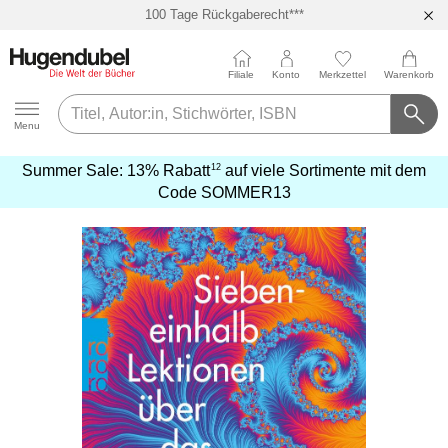
100 Tage Rückgaberecht***
Abholung in über 100 Filialen
Filiale
Konto
Merkzettel
Warenkorb
Hugendubel
Menu
12
Summer Sale:
13% Rabatt
auf viele Sortimente mit dem
mehr
Code
SOMMER13
erfahren