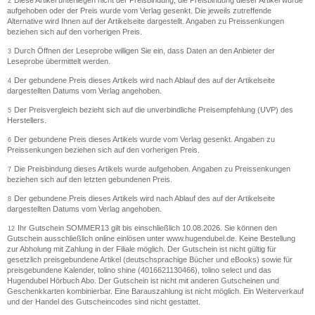
Diese Artikel unterliegen nicht der Preisbindung, die Preisbindung dieser Artikel wurde
2
aufgehoben oder der Preis wurde vom Verlag gesenkt. Die jeweils zutreffende
Alternative wird Ihnen auf der Artikelseite dargestellt. Angaben zu Preissenkungen
beziehen sich auf den vorherigen Preis.
Durch Öffnen der Leseprobe willigen Sie ein, dass Daten an den Anbieter der
3
Leseprobe übermittelt werden.
Der gebundene Preis dieses Artikels wird nach Ablauf des auf der Artikelseite
4
dargestellten Datums vom Verlag angehoben.
Der Preisvergleich bezieht sich auf die unverbindliche Preisempfehlung (UVP) des
5
Herstellers.
Der gebundene Preis dieses Artikels wurde vom Verlag gesenkt. Angaben zu
6
Preissenkungen beziehen sich auf den vorherigen Preis.
Die Preisbindung dieses Artikels wurde aufgehoben. Angaben zu Preissenkungen
7
beziehen sich auf den letzten gebundenen Preis.
Der gebundene Preis dieses Artikels wird nach Ablauf des auf der Artikelseite
8
dargestellten Datums vom Verlag angehoben.
Ihr Gutschein SOMMER13 gilt bis einschließlich 10.08.2026. Sie können den
12
Gutschein ausschließlich online einlösen unter www.hugendubel.de. Keine Bestellung
zur Abholung mit Zahlung in der Filiale möglich. Der Gutschein ist nicht gültig für
gesetzlich preisgebundene Artikel (deutschsprachige Bücher und eBooks) sowie für
preisgebundene Kalender, tolino shine (4016621130466), tolino select und das
Hugendubel Hörbuch Abo. Der Gutschein ist nicht mit anderen Gutscheinen und
Geschenkkarten kombinierbar. Eine Barauszahlung ist nicht möglich. Ein Weiterverkauf
und der Handel des Gutscheincodes sind nicht gestattet.