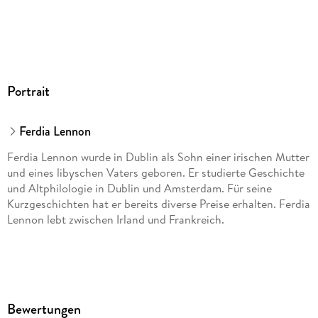
Portrait
Ferdia Lennon
Ferdia Lennon wurde in Dublin als Sohn einer irischen Mutter
und eines libyschen Vaters geboren. Er studierte Geschichte
und Altphilologie in Dublin und Amsterdam. Für seine
Kurzgeschichten hat er bereits diverse Preise erhalten. Ferdia
Lennon lebt zwischen Irland und Frankreich.
Thomas Überhoff
studierte Anglistik, Amerikanistik und
Bewertungen
Germanistik und arbeitete lange als Lektor und