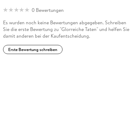
Programmleiter Belletristik beim Rowohlt Verlag. Er
übersetzte unter anderem Sheila Heti, Nell Zink, Jack Kerouac
0 Bewertungen
und Denis Johnson.
Es wurden noch keine Bewertungen abgegeben. Schreiben
Sie die erste Bewertung zu "Glorreiche Taten" und helfen Sie
damit anderen bei der Kaufentscheidung.
Erste Bewertung schreiben