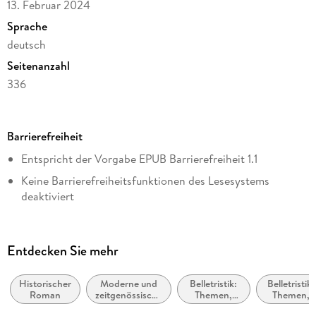
13. Februar 2024
auf eine Probe gestellt, die sie sich nie hätten vorstellen
können . . .
Sprache
deutsch
Seitenanzahl
336
Dateigröße
2,92 MB
Barrierefreiheit
Autor/Autorin
Entspricht der Vorgabe EPUB Barrierefreiheit 1.1
Ferdia Lennon
Keine Barrierefreiheitsfunktionen des Lesesystems
Übersetzung
deaktiviert
Thomas Überhoff
Navigierbares Inhaltsverzeichnis
Verlag/Hersteller
Logische Lesereihenfolge eingehalten
Rowohlt eBooks
Entdecken Sie mehr
Seitenzahlen entsprechen der gedruckten Ausgabe
Originalsprache
englisch
Historischer
Moderne und
Belletristik:
Belletristik:
Hoher Farbkontrast für bessere Lesbarkeit
Roman
zeitgenössische
Themen,
Themen,
Kopierschutz
Belletristik:
Stoffe,
Stoffe,
ARIA-Rollen vorhanden