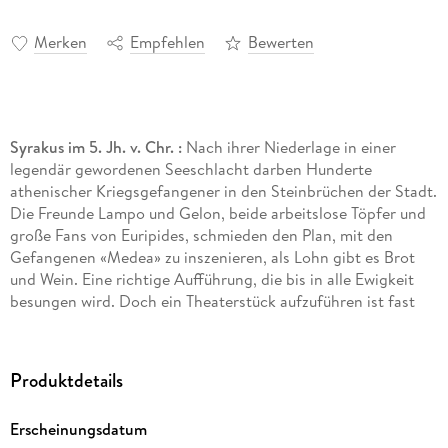
Merken
Empfehlen
Bewerten
Syrakus im 5. Jh. v. Chr. :
Nach ihrer Niederlage in einer
legendär gewordenen Seeschlacht darben Hunderte
athenischer Kriegsgefangener in den Steinbrüchen der Stadt.
Die Freunde Lampo und Gelon, beide arbeitslose Töpfer und
große Fans von Euripides, schmieden den Plan, mit den
Gefangenen «Medea» zu inszenieren, als Lohn gibt es Brot
und Wein. Eine richtige Aufführung, die bis in alle Ewigkeit
besungen wird. Doch ein Theaterstück aufzuführen ist fast
ebenso gefährlich, wie in den Krieg zu ziehen. Denn das
Syrakuser Publikum ist wenig begeistert davon, den Kriegern
zuzujubeln, die vorher ihre Familien überfallen haben. Als sich
Produktdetails
Lampo auch noch in Lyra, eine Sklavin aus Lydien, verliebt,
die ihm Lesen und Schreiben beibringen möchte, ist das
Erscheinungsdatum
Chaos perfekt. Schließlich wird der Mut der beiden Freunde