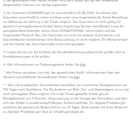
Der gebundene Preis dieses Artikels wird nach Ablauf des auf der Artikelseite
8
dargestellten Datums vom Verlag angehoben.
Ihr Gutschein SOMMER13 gilt bis einschließlich 10.08.2026. Sie können den
12
Gutschein ausschließlich online einlösen unter www.hugendubel.de. Keine Bestellung
zur Abholung mit Zahlung in der Filiale möglich. Der Gutschein ist nicht gültig für
gesetzlich preisgebundene Artikel (deutschsprachige Bücher und eBooks) sowie für
preisgebundene Kalender, tolino shine (4016621130466), tolino select und das
Hugendubel Hörbuch Abo. Der Gutschein ist nicht mit anderen Gutscheinen und
Geschenkkarten kombinierbar. Eine Barauszahlung ist nicht möglich. Ein Weiterverkauf
und der Handel des Gutscheincodes sind nicht gestattet.
Leider können wir die Echtheit der Kundenbewertung aufgrund der großen Zahl an
15
Einzelbewertungen nicht prüfen.
Alle Informationen zur Tiefpreisgarantie finden Sie
hier
16
Alle Preise verstehen sich inkl. der gesetzlichen MwSt. Informationen über den
*
Versand und anfallende Versandkosten finden Sie
hier
Alle online gekauften Versandartikel beinhalten ein erweitertes Rückgaberecht von
***
100 Tagen nach Kaufdatum. Die Rücknahme von Bild-, Ton- und Datenträgern ist nur bei
noch versiegelter Ware möglich. Für in der Filiale gekaufte Artikel gilt ein
Rückgaberecht von 4 Wochen. Voraussetzung ist die Vorlage des Kassenbons und dass
sich der Artikel in wiederverkaufsfähigem Zustand befindet. Für digitale Produkte gilt
weiterhin die gesetzliche Widerrufsfrist von 14 Tagen. Bitte senden Sie Ihren Widerruf
zu digitalen Produkten per Mail an info@hugendubel.de.