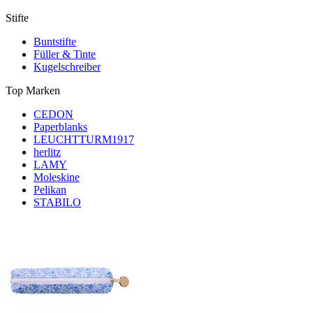
Stifte
Buntstifte
Füller & Tinte
Kugelschreiber
Top Marken
CEDON
Paperblanks
LEUCHTTURM1917
herlitz
LAMY
Moleskine
Pelikan
STABILO