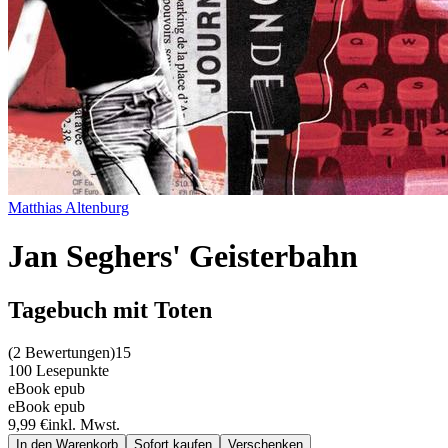
Matthias Altenburg
Jan Seghers' Geisterbahn
Tagebuch mit Toten
(
2 Bewertungen
)
15
100 Lesepunkte
eBook epub
eBook epub
9,99 €
inkl. Mwst.
In den Warenkorb
Sofort kaufen
Verschenken