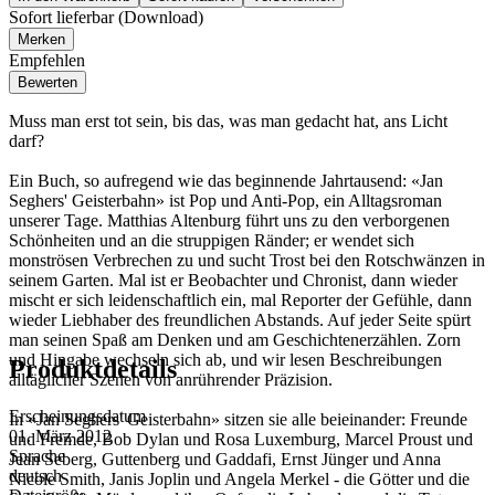
Sofort lieferbar (Download)
Merken
Empfehlen
Bewerten
Muss man erst tot sein, bis das, was man gedacht hat, ans Licht
darf?
Ein Buch, so aufregend wie das beginnende Jahrtausend: «Jan
Seghers' Geisterbahn» ist Pop und Anti-Pop, ein Alltagsroman
unserer Tage. Matthias Altenburg führt uns zu den verborgenen
Schönheiten und an die struppigen Ränder; er wendet sich
monströsen Verbrechen zu und sucht Trost bei den Rotschwänzen in
seinem Garten. Mal ist er Beobachter und Chronist, dann wieder
mischt er sich leidenschaftlich ein, mal Reporter der Gefühle, dann
wieder Liebhaber des freundlichen Abstands. Auf jeder Seite spürt
man seinen Spaß am Denken und am Geschichtenerzählen. Zorn
und Hingabe wechseln sich ab, und wir lesen Beschreibungen
Produktdetails
alltäglicher Szenen von anrührender Präzision.
Erscheinungsdatum
In «Jan Seghers' Geisterbahn» sitzen sie alle beieinander: Freunde
01. März 2012
und Fremde, Bob Dylan und Rosa Luxemburg, Marcel Proust und
Sprache
Jean Seberg, Guttenberg und Gaddafi, Ernst Jünger und Anna
deutsch
Nicole Smith, Janis Joplin und Angela Merkel - die Götter und die