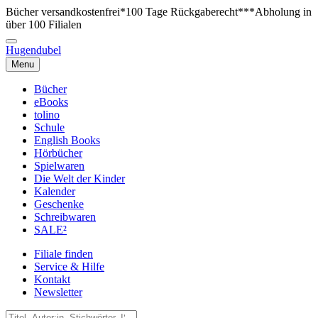
Bücher versandkostenfrei*
100 Tage Rückgaberecht***
Abholung in
über 100 Filialen
Hugendubel
Menu
Bücher
eBooks
tolino
Schule
English Books
Hörbücher
Spielwaren
Die Welt der Kinder
Kalender
Geschenke
Schreibwaren
SALE²
Filiale finden
Service & Hilfe
Kontakt
Newsletter