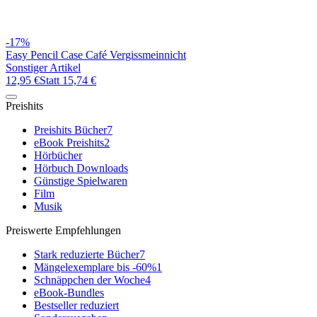
-17%
Easy Pencil Case Café Vergissmeinnicht
Sonstiger Artikel
12,95 €
Statt
15,74 €
Preishits
Preishits Bücher
7
eBook Preishits
2
Hörbücher
Hörbuch Downloads
Günstige Spielwaren
Film
Musik
Preiswerte Empfehlungen
Stark reduzierte Bücher
7
Mängelexemplare bis -60%
1
Schnäppchen der Woche
4
eBook-Bundles
Bestseller reduziert