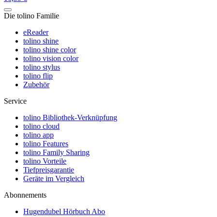
Die tolino Familie
eReader
tolino shine
tolino shine color
tolino vision color
tolino stylus
tolino flip
Zubehör
Service
tolino Bibliothek-Verknüpfung
tolino cloud
tolino app
tolino Features
tolino Family Sharing
tolino Vorteile
Tiefpreisgarantie
Geräte im Vergleich
Abonnements
Hugendubel Hörbuch Abo