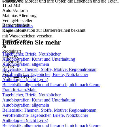
Dateigröße
Schufte, die Mörder und ihre Opfer, die Lebenden und die Toten.
11,53 MB
Autor/Autorin
Matthias Altenburg
Verlag/Hersteller
Barrierefreiheit
Rowohlt eBooks
Keine Information zur Barrierefreiheit bekannt
Kopierschutz
mit Wasserzeichen versehen
Entdecken Sie mehr
Family Sharing
Ja
Produktart
Tagebücher, Briefe, Notizbücher
EBOOK
Autobiografien: Kunst und Unterhaltung
Dateiformat
Autobiografien: allgemein
EPUB
Belletristik: Themen, Stoffe, Motive: Regionalroman
ISBN
Veröffentlichte Tagebücher, Briefe, Notizbücher
9783644016910
Anthologien (nicht Lyrik)
Belletristik: allgemein und literarisch, nicht nach Genre
Frankfurt-am-Main
Tagebücher, Briefe, Notizbücher
Autobiografien: Kunst und Unterhaltung
Autobiografien: allgemein
Belletristik: Themen, Stoffe, Motive: Regionalroman
Veröffentlichte Tagebücher, Briefe, Notizbücher
Anthologien (nicht Lyrik)
Belletristik: allgemein und literarisch, nicht nach Genre