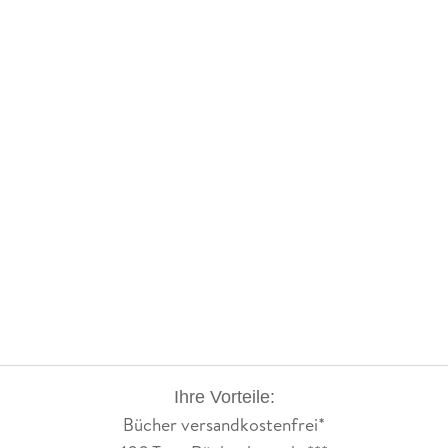
anpacken können.
Ein wunderschöner Roman, der ein Stück Zeitgeschichte zu
Beginn des zwanzigsten Jahrhunderts zeichnet und die
Motivation zur Auswanderung von einer starken,
bewundernswerten Frau beschreibt. Anfang 2026 ist eine
Fortsetzung angekündigt, auf die ich mich sehr freue.
Ihre Vorteile:
Bücher versandkostenfrei*