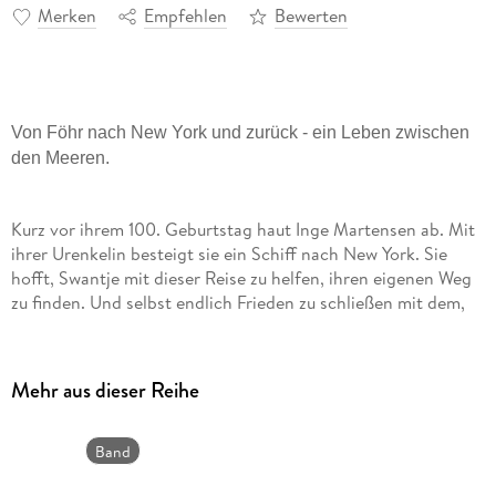
Merken
Empfehlen
Bewerten
Von Föhr nach New York und zurück - ein Leben zwischen
den Meeren.
Kurz vor ihrem 100. Geburtstag haut Inge Martensen ab. Mit
ihrer Urenkelin besteigt sie ein Schiff nach New York. Sie
hofft, Swantje mit dieser Reise zu helfen, ihren eigenen Weg
zu finden. Und selbst endlich Frieden zu schließen mit dem,
was sie bisher für sich behielt . . .
Mehr aus dieser Reihe
Während der Überfahrt erzählt Inge von einem schillernden
Leben zwischen zwei Welten, die unterschiedlicher nicht sein
könnten: einer kleinen Insel in der rauen Nordsee und dem
Band
pulsierenden Manhattan. Hierhin wanderte sie als junge Frau
2
aus. Wer hätte gedacht, dass eine Föhrer Bauerntochter