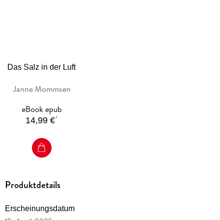
einmal mit ihrem «magic potato salad» Manhattan erobern
und John F. Kennedy bewirten könnte? Damals ahnte sie
noch nicht, dass das Schicksal ihre Welt bald erneut auf den
Kopf stellen würde.
Das Salz in der Luft
Bestsellerautor Janne Mommsen schreibt über ein
Janne Mommsen
faszinierendes Frauenleben. Ein Buch, das Mut macht, den
eBook epub
eigenen Weg zu finden.
*
14,99 €
Produktdetails
Erscheinungsdatum