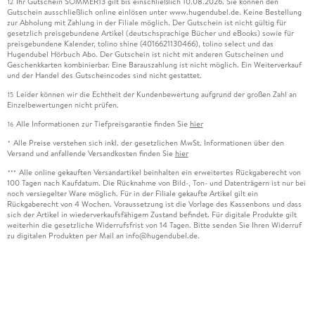
Ihr Gutschein SOMMER13 gilt bis einschließlich 10.08.2026. Sie können den
12
Gutschein ausschließlich online einlösen unter www.hugendubel.de. Keine Bestellung
zur Abholung mit Zahlung in der Filiale möglich. Der Gutschein ist nicht gültig für
gesetzlich preisgebundene Artikel (deutschsprachige Bücher und eBooks) sowie für
preisgebundene Kalender, tolino shine (4016621130466), tolino select und das
Hugendubel Hörbuch Abo. Der Gutschein ist nicht mit anderen Gutscheinen und
Geschenkkarten kombinierbar. Eine Barauszahlung ist nicht möglich. Ein Weiterverkauf
und der Handel des Gutscheincodes sind nicht gestattet.
Leider können wir die Echtheit der Kundenbewertung aufgrund der großen Zahl an
15
Einzelbewertungen nicht prüfen.
Alle Informationen zur Tiefpreisgarantie finden Sie
hier
16
Alle Preise verstehen sich inkl. der gesetzlichen MwSt. Informationen über den
*
Versand und anfallende Versandkosten finden Sie
hier
Alle online gekauften Versandartikel beinhalten ein erweitertes Rückgaberecht von
***
100 Tagen nach Kaufdatum. Die Rücknahme von Bild-, Ton- und Datenträgern ist nur bei
noch versiegelter Ware möglich. Für in der Filiale gekaufte Artikel gilt ein
Rückgaberecht von 4 Wochen. Voraussetzung ist die Vorlage des Kassenbons und dass
sich der Artikel in wiederverkaufsfähigem Zustand befindet. Für digitale Produkte gilt
weiterhin die gesetzliche Widerrufsfrist von 14 Tagen. Bitte senden Sie Ihren Widerruf
zu digitalen Produkten per Mail an info@hugendubel.de.