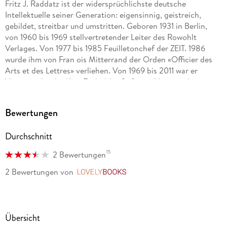
Fritz J. Raddatz ist der widersprüchlichste deutsche
Intellektuelle seiner Generation: eigensinnig, geistreich,
gebildet, streitbar und umstritten. Geboren 1931 in Berlin,
von 1960 bis 1969 stellvertretender Leiter des Rowohlt
Verlages. Von 1977 bis 1985 Feuilletonchef der ZEIT. 1986
wurde ihm von Fran ois Mitterrand der Orden «Officier des
Arts et des Lettres» verliehen. Von 1969 bis 2011 war er
Vorsitzender der Kurt-Tucholsky-Stiftung, Herausgeber von
Tucholskys «Gesammelten Werken», Autor in viele Sprachen
übersetzter Romane und eines umfangreichen essayistischen
Bewertungen
Werks. 2010 erschienen seine hochgelobten und viel
diskutierten «Tagebücher 1982-2001». Im selben Jahr wurde
Durchschnitt
Raddatz mit dem Hildegard-von-Bingen-Preis für Publizistik
ausgezeichnet. Zuletzt erschien von ihm «Jahre mit Ledig».
15
2 Bewertungen
Der Autor verstarb im Februar 2015.
2 Bewertungen
von
LovelyBooks
Übersicht