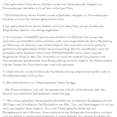
Der gebundene Preis dieses Artikels wurde vom Verlag gesenkt. Angaben zu
6
Preissenkungen beziehen sich auf den vorherigen Preis.
Die Preisbindung dieses Artikels wurde aufgehoben. Angaben zu Preissenkungen
7
beziehen sich auf den letzten gebundenen Preis.
Der gebundene Preis dieses Artikels wird nach Ablauf des auf der Artikelseite
8
dargestellten Datums vom Verlag angehoben.
Ihr Gutschein SOMMER13 gilt bis einschließlich 10.08.2026. Sie können den
12
Gutschein ausschließlich online einlösen unter www.hugendubel.de. Keine Bestellung
zur Abholung mit Zahlung in der Filiale möglich. Der Gutschein ist nicht gültig für
gesetzlich preisgebundene Artikel (deutschsprachige Bücher und eBooks) sowie für
preisgebundene Kalender, tolino shine (4016621130466), tolino select und das
Hugendubel Hörbuch Abo. Der Gutschein ist nicht mit anderen Gutscheinen und
Geschenkkarten kombinierbar. Eine Barauszahlung ist nicht möglich. Ein Weiterverkauf
und der Handel des Gutscheincodes sind nicht gestattet.
Leider können wir die Echtheit der Kundenbewertung aufgrund der großen Zahl an
15
Einzelbewertungen nicht prüfen.
Alle Informationen zur Tiefpreisgarantie finden Sie
hier
16
Alle Preise verstehen sich inkl. der gesetzlichen MwSt. Informationen über den
*
Versand und anfallende Versandkosten finden Sie
hier
Alle online gekauften Versandartikel beinhalten ein erweitertes Rückgaberecht von
***
100 Tagen nach Kaufdatum. Die Rücknahme von Bild-, Ton- und Datenträgern ist nur bei
noch versiegelter Ware möglich. Für in der Filiale gekaufte Artikel gilt ein
Rückgaberecht von 4 Wochen. Voraussetzung ist die Vorlage des Kassenbons und dass
sich der Artikel in wiederverkaufsfähigem Zustand befindet. Für digitale Produkte gilt