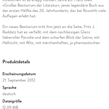
«Großes Bestiarium der Literatur», jenes legendäre Buch aus
der ersten Hälfte des 20. Jahrhunderts, das bei Rowohlt viele
Auflagen erlebt hat.
Ein neues Bestiarium tritt ihm jetzt an die Seite. Fritz J.
Raddatz hat es verfaßt: mit dem nachlässigen Glanz
liebevoller Parodie und dem scharfen Blick der Satire, mit
Hellsicht, mit Witz, mit märchenhaften, ja phantastischen
Pointen überall. Die Größen der deutschen Literatur
erscheinen hier als Fabelwesen; der Leser trifft die nach Wien
verirrte Möwe Jelinek, eine Meisterin der Resteverwertung,
Produktdetails
und die Trockenqualle Lenz, die, sobald zerrieben,
Grundstoffe für die Farben Emil Noldes bildet. Der
Erscheinungsdatum
Enzensberger und der Goetz treten auf, Grass als Aal, der
21. September 2012
onanierende Pimpfe verschlingt, oder Martin Mosebach, der
«Andenflamingo» genannte Vogel mit dem gravitätischen
Sprache
Gang. Ulla Hahn ist eine Schleichkatze, die Mayröcker ein
deutsch
Silberlöwe, der nicht brüllen kann, und der Ruge ein Seehase.
Dateigröße
Und das Habermas, eine possierlich-aggressive Primatenart,
kann sich durch besondere Ruflaute zum Clanherrscher
12,09 MB