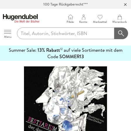
100 Tage Rückgaberecht***
Abholung in über 100 Filialen
Filiale
Konto
Merkzettel
Warenkorb
Hugendubel
Menu
Summer Sale:
13% Rabatt
auf viele Sortimente mit dem
12
mehr
Code
SOMMER13
erfahren