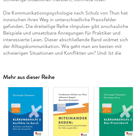
Die Kommunikationspsychologie nach Schulz von Thun hat
inzwischen ihren Weg in unterschiedliche Praxisfelder
gefunden. Die dreiteilige Reihe «Impulse» gibt anschauliche
Beispiele und umsetzbare Anregungen für Praktiker und
interessierte Laien. Dieser abschließende Band widmet sich
der Alltagskommunikation. Wie geht man am besten mit
schwierigen Situationen und Konflikten um? Und: Ist die
Psychologie überhaupt immer eine Hilfe - oder schafft sie die
Probleme bisweilen erst?
Mehr aus dieser Reihe
«Wenn es um Kommunikation oder Rhetorik geht, kommt
man um den Namen Schulz von Thun nicht herum.»
Psychologie heute