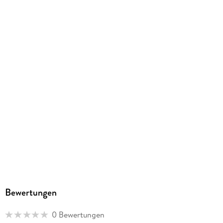
EBOOK
Dateiformat
EPUB
ISBN
9783644022591
Bewertungen
0 Bewertungen