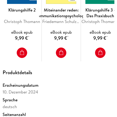
Klärungshilfe 2
Miteinander reden:
Klärungshilfe 3 -
Kommunikationspsychologie
Das Praxisbuch
Christoph Thomann
für Führungskräfte
Friedemann Schulz von Thun, Johannes Ruppel, Roswitha Stratmann
Christoph Thomann, C
eBook epub
eBook epub
eBook epub
9,99 €
9,99 €
9,99 €
*
*
*
Produktdetails
Erscheinungsdatum
10. Dezember 2024
Sprache
deutsch
Seitenanzahl