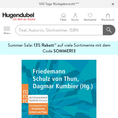
100 Tage Rückgaberecht***
Abholung in über 100 Filialen
Filiale
Konto
Merkzettel
Warenkorb
Hugendubel
Menu
Summer Sale:
13% Rabatt
auf viele Sortimente mit dem
12
mehr
Code
SOMMER13
erfahren