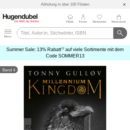
Filiale
Konto
Merkzettel
Warenkorb
Hugendubel
Menu
12
Summer Sale:
13% Rabatt
auf viele Sortimente mit dem
mehr
Code
SOMMER13
erfahren
Band 4