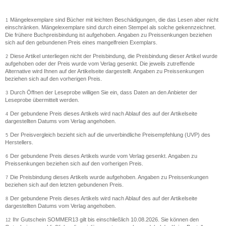
Mängelexemplare sind Bücher mit leichten Beschädigungen, die das Lesen aber nicht
1
einschränken. Mängelexemplare sind durch einen Stempel als solche gekennzeichnet.
Die frühere Buchpreisbindung ist aufgehoben. Angaben zu Preissenkungen beziehen
sich auf den gebundenen Preis eines mangelfreien Exemplars.
Diese Artikel unterliegen nicht der Preisbindung, die Preisbindung dieser Artikel wurde
2
aufgehoben oder der Preis wurde vom Verlag gesenkt. Die jeweils zutreffende
Alternative wird Ihnen auf der Artikelseite dargestellt. Angaben zu Preissenkungen
beziehen sich auf den vorherigen Preis.
Durch Öffnen der Leseprobe willigen Sie ein, dass Daten an den Anbieter der
3
Leseprobe übermittelt werden.
Der gebundene Preis dieses Artikels wird nach Ablauf des auf der Artikelseite
4
dargestellten Datums vom Verlag angehoben.
Der Preisvergleich bezieht sich auf die unverbindliche Preisempfehlung (UVP) des
5
Herstellers.
Der gebundene Preis dieses Artikels wurde vom Verlag gesenkt. Angaben zu
6
Preissenkungen beziehen sich auf den vorherigen Preis.
Die Preisbindung dieses Artikels wurde aufgehoben. Angaben zu Preissenkungen
7
beziehen sich auf den letzten gebundenen Preis.
Der gebundene Preis dieses Artikels wird nach Ablauf des auf der Artikelseite
8
dargestellten Datums vom Verlag angehoben.
Ihr Gutschein SOMMER13 gilt bis einschließlich 10.08.2026. Sie können den
12