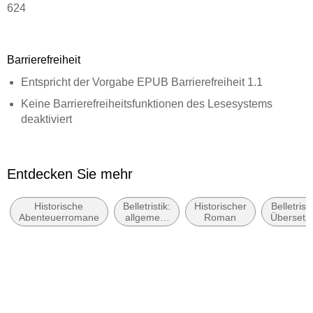
624
Dateigröße
5,14 MB
Barrierefreiheit
Reihe
Entspricht der Vorgabe EPUB Barrierefreiheit 1.1
Millennium Kingdom, 4
Keine Barrierefreiheitsfunktionen des Lesesystems
Autor/Autorin
deaktiviert
Tonny Gulløv
Logische Lesereihenfolge eingehalten
Übersetzung
Hoher Farbkontrast für bessere Lesbarkeit
Justus Carl, Frank Zuber
Entdecken Sie mehr
ARIA-Rollen vorhanden
Verlag/Hersteller
Rowohlt eBooks
Historische
Belletristik:
Historischer
Belletristi
Alle Texte können angepasst werden
Abenteuerromane
allgemein
Roman
Übersetz
Originalsprache
und
Alle relevanten Inhalte sind über Screenreader
literarisch,
dänisch
zugänglich
nicht nach
Genre
Kopierschutz
Entspricht der Vorgabe WCAG v2.1
mit Wasserzeichen versehen
Entspricht der Vorgabe WCAG Level AAA
Family Sharing