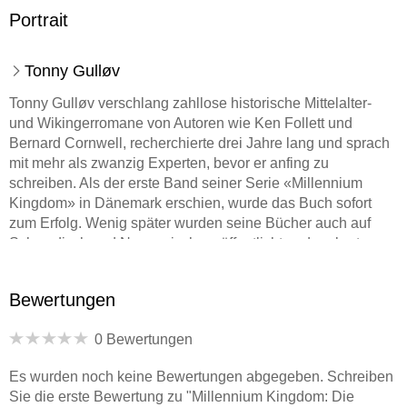
Portrait
Tonny Gulløv
Tonny Gulløv verschlang zahllose historische Mittelalter-
und Wikingerromane von Autoren wie Ken Follett und
Bernard Cornwell, recherchierte drei Jahre lang und sprach
mit mehr als zwanzig Experten, bevor er anfing zu
schreiben. Als der erste Band seiner Serie «Millennium
Kingdom» in Dänemark erschien, wurde das Buch sofort
zum Erfolg. Wenig später wurden seine Bücher auch auf
Schwedisch und Norwegisch veröffentlicht und eroberten
Skandinavien im Sturm. Der Autor lebt mit seiner Familie in
Kopenhagen und arbeitet als Chef-Steward bei
Bewertungen
Scandinavian Airlines.
0 Bewertungen
Justus Carl absolvierte vor dem Schulabschluss ein
Es wurden noch keine Bewertungen abgegeben. Schreiben
Auslandsjahr in Schweden, studierte Politikwissenschaft
Sie die erste Bewertung zu "Millennium Kingdom: Die
und Romanistik und erreichte den Abschluss Master of Arts