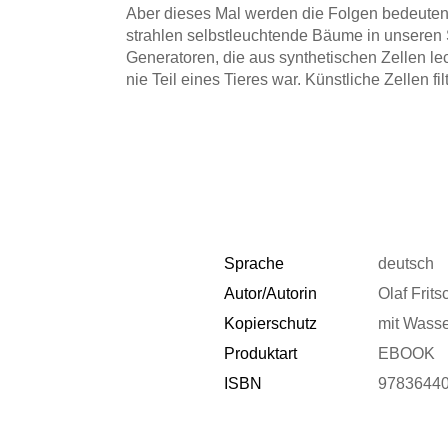
Aber dieses Mal werden die Folgen bedeutend
strahlen selbstleuchtende Bäume in unseren
Generatoren, die aus synthetischen Zellen le
nie Teil eines Tieres war. Künstliche Zellen f
billigen Treibstoff um. Bio-Implantate optimi
kranke Zellen im menschlichen Körper auf. Wir
umgeben uns mit Haustieren, die längst ausge
utopisch, aber bereits heute gibt es in Labor
produzieren Bakterien industriell Kunststoffe,
Computer und Roboter sind. Und es gibt berei
einer Leuchtqualle implantiert hat. Wissensc
unvorstellbaren Ausmaßes, das wahrscheinli
Sprache
deutsch
Dieses Buch beschreibt als erstes die ansteh
Autor/Autorin
Olaf Frits
Revolution und gibt einen Ausblick auf die d
mit den Dingen, die bereits heute möglich sin
Kopierschutz
mit Wass
Produktart
EBOOK
ISBN
9783644