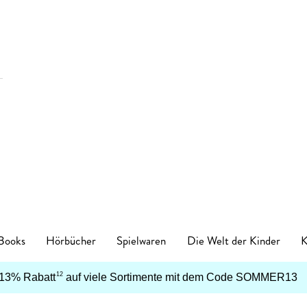
 Books
Hörbücher
Spielwaren
Die Welt der Kinder
K
Kinderbücher
12
13% Rabatt
auf viele Sortimente mit dem Code
SOMMER13
enres
Genres
en
zt neu
ren Kategorien
egorien
nkanlässe
tischzubehör
English Books Kategorien
Preiswerte Empfehlungen
Buch Genres
Fremdsprachiges
Abonnements
Schulbücher
Preishits auf CD
Spielwaren nach Alter
Top Marken
Geschenke Kategorien
Top Marken
Ban
-5
Spielwaren nach Alter