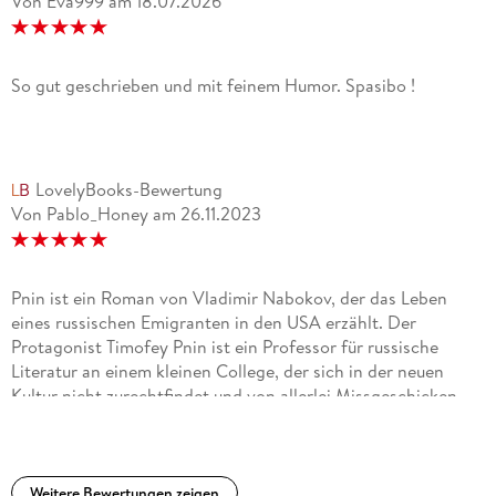
Von Eva999
am
18.07.2026
So gut geschrieben und mit feinem Humor. Spasibo !
LovelyBooks-Bewertung
Von Pablo_Honey
am
26.11.2023
Pnin ist ein Roman von Vladimir Nabokov, der das Leben
eines russischen Emigranten in den USA erzählt. Der
Protagonist Timofey Pnin ist ein Professor für russische
Literatur an einem kleinen College, der sich in der neuen
Kultur nicht zurechtfindet und von allerlei Missgeschicken
heimgesucht wird. Er verliert seine Heimat, seine Frau, seine
Freunde und seine Würde, aber er gibt nicht auf und versucht,
sein Schicksal mit Humor zu ertragen. Der Roman besteht
aus sieben Kapiteln, die jeweils eine Episode aus Pnins Leben
Weitere Bewertungen zeigen