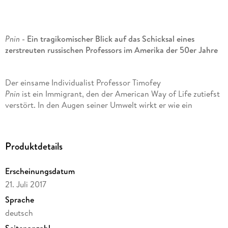
Pnin
- Ein tragikomischer Blick auf das Schicksal eines
zerstreuten russischen Professors im Amerika der 50er Jahre
Der einsame Individualist Professor Timofey
Pnin
ist ein Immigrant, den der American Way of Life zutiefst
verstört. In den Augen seiner Umwelt wirkt er wie ein
komischer Versager, doch seine Würde, sein Ernst und seine
einzigartige Persönlichkeit lassen ebendiese Umwelt
lächerlich erscheinen: Sie versagt an ihm.
Produktdetails
Erscheinungsdatum
Vladimir Nabokovs meisterhafter satirischer Roman begleitet
den exzentrischen Protagonisten durch die Höhen und Tiefen
21. Juli 2017
des Lebens als Außenseiter im akademischen Milieu der
Sprache
Nachkriegszeit. Mit feinem Humor und scharfer
deutsch
Beobachtungsgabe zeichnet der Autor das Porträt eines
liebenswert-skurrilen Antihelden, dessen Schicksal den Leser
Seitenanzahl