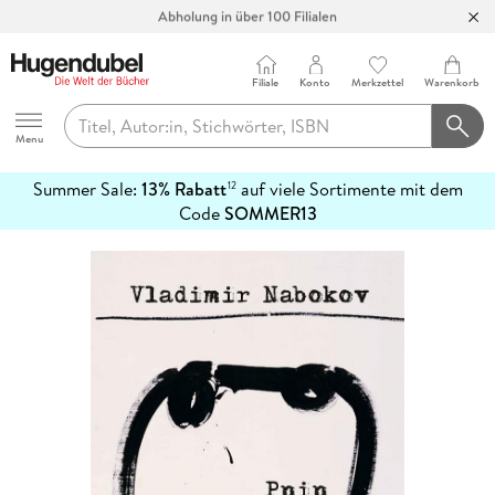
Abholung in über 100 Filialen
Filiale
Konto
Merkzettel
Warenkorb
Hugendubel
Menu
Summer Sale:
13% Rabatt
auf viele Sortimente mit dem
12
mehr
Code
SOMMER13
erfahren