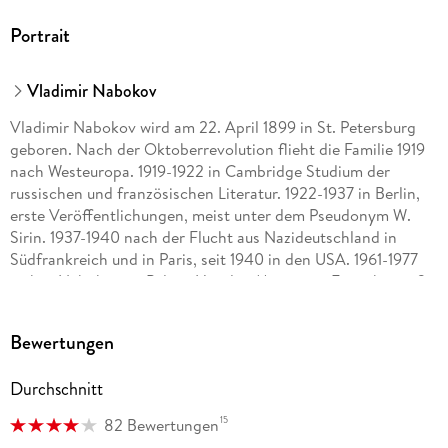
Portrait
Vladimir Nabokov
Vladimir Nabokov wird am 22. April 1899 in St. Petersburg
geboren. Nach der Oktoberrevolution flieht die Familie 1919
nach Westeuropa. 1919-1922 in Cambridge Studium der
russischen und französischen Literatur. 1922-1937 in Berlin,
erste Veröffentlichungen, meist unter dem Pseudonym W.
Sirin. 1937-1940 nach der Flucht aus Nazideutschland in
Südfrankreich und in Paris, seit 1940 in den USA. 1961-1977
wohnt Nabokov im Palace Hotel in Montreux. Er stirbt am 2.
Juli 1977.
Bewertungen
Dieter E. Zimmer, geb. 1934, war freier Autor und Übersetzer.
Durchschnitt
Von 1959-1999 war er Redakteur bei DIE ZEIT, davon 1973-
1977 Leiter des Feuilletons, danach als
15
82 Bewertungen
Wissenschaftsjournalist mit den Schwerpunkten Psychologie,