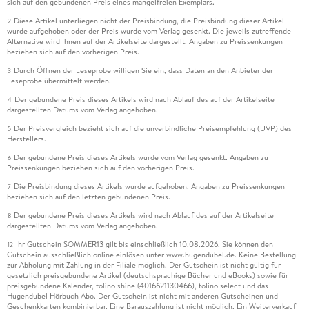
sich auf den gebundenen Preis eines mangelfreien Exemplars.
Diese Artikel unterliegen nicht der Preisbindung, die Preisbindung dieser Artikel
2
wurde aufgehoben oder der Preis wurde vom Verlag gesenkt. Die jeweils zutreffende
Alternative wird Ihnen auf der Artikelseite dargestellt. Angaben zu Preissenkungen
beziehen sich auf den vorherigen Preis.
Durch Öffnen der Leseprobe willigen Sie ein, dass Daten an den Anbieter der
3
Leseprobe übermittelt werden.
Der gebundene Preis dieses Artikels wird nach Ablauf des auf der Artikelseite
4
dargestellten Datums vom Verlag angehoben.
Der Preisvergleich bezieht sich auf die unverbindliche Preisempfehlung (UVP) des
5
Herstellers.
Der gebundene Preis dieses Artikels wurde vom Verlag gesenkt. Angaben zu
6
Preissenkungen beziehen sich auf den vorherigen Preis.
Die Preisbindung dieses Artikels wurde aufgehoben. Angaben zu Preissenkungen
7
beziehen sich auf den letzten gebundenen Preis.
Der gebundene Preis dieses Artikels wird nach Ablauf des auf der Artikelseite
8
dargestellten Datums vom Verlag angehoben.
Ihr Gutschein SOMMER13 gilt bis einschließlich 10.08.2026. Sie können den
12
Gutschein ausschließlich online einlösen unter www.hugendubel.de. Keine Bestellung
zur Abholung mit Zahlung in der Filiale möglich. Der Gutschein ist nicht gültig für
gesetzlich preisgebundene Artikel (deutschsprachige Bücher und eBooks) sowie für
preisgebundene Kalender, tolino shine (4016621130466), tolino select und das
Hugendubel Hörbuch Abo. Der Gutschein ist nicht mit anderen Gutscheinen und
Geschenkkarten kombinierbar. Eine Barauszahlung ist nicht möglich. Ein Weiterverkauf