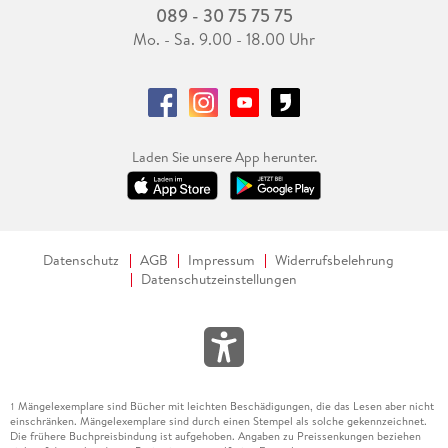
089 - 30 75 75 75
Mo. - Sa. 9.00 - 18.00 Uhr
Laden Sie unsere App herunter.
Datenschutz
AGB
Impressum
Widerrufsbelehrung
Datenschutzeinstellungen
Mängelexemplare sind Bücher mit leichten Beschädigungen, die das Lesen aber nicht
1
einschränken. Mängelexemplare sind durch einen Stempel als solche gekennzeichnet.
Die frühere Buchpreisbindung ist aufgehoben. Angaben zu Preissenkungen beziehen