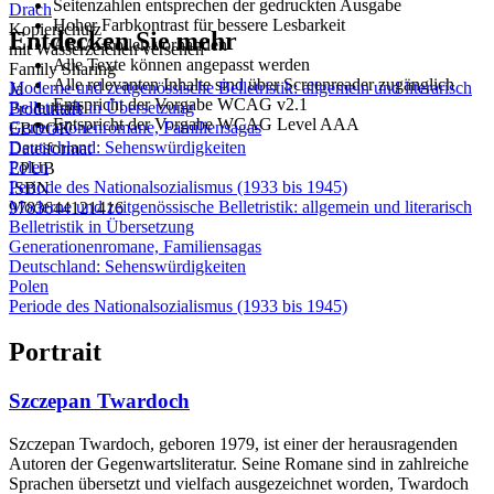
Seitenzahlen entsprechen der gedruckten Ausgabe
Drach
Hoher Farbkontrast für bessere Lesbarkeit
Kopierschutz
Entdecken Sie mehr
ARIA-Rollen vorhanden
mit Wasserzeichen versehen
Alle Texte können angepasst werden
Family Sharing
Alle relevanten Inhalte sind über Screenreader zugänglich
Moderne und zeitgenössische Belletristik: allgemein und literarisch
Ja
Entspricht der Vorgabe WCAG v2.1
Belletristik in Übersetzung
Produktart
Entspricht der Vorgabe WCAG Level AAA
Generationenromane, Familiensagas
EBOOK
Deutschland: Sehenswürdigkeiten
Dateiformat
Polen
EPUB
Periode des Nationalsozialismus (1933 bis 1945)
ISBN
Moderne und zeitgenössische Belletristik: allgemein und literarisch
9783644121416
Belletristik in Übersetzung
Generationenromane, Familiensagas
Deutschland: Sehenswürdigkeiten
Polen
Periode des Nationalsozialismus (1933 bis 1945)
Portrait
Szczepan Twardoch
Szczepan Twardoch, geboren 1979, ist einer der herausragenden
Autoren der Gegenwartsliteratur. Seine Romane sind in zahlreiche
Sprachen übersetzt und vielfach ausgezeichnet worden, Twardoch