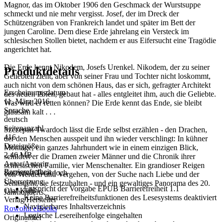
Magnor, das im Oktober 1906 den Geschmack der Wurstsuppe
schmeckt und nie mehr vergisst. Josef, der im Dreck der
Schützengräben von Frankreich landet und später im Bett der
jungen Caroline. Dem diese Erde jahrelang ein Versteck im
schlesischen Stollen bietet, nachdem er aus Eifersucht eine Tragödie
angerichtet hat.
Die Erde kennt Nikodem, Josefs Urenkel. Nikodem, der zu seiner
Produktdetails
Geliebten zieht, aber von seiner Frau und Tochter nicht loskommt,
auch nicht von dem schönen Haus, das er sich, gefragter Architekt
Erscheinungsdatum
des neuen Polen, gebaut hat - alles entgleitet ihm, auch die Geliebte.
11. März 2016
Was wird er retten können? Die Erde kennt das Ende, sie bleibt
Sprache
grausam kalt . . .
deutsch
Seitenanzahl
Szczepan Twardoch lässt die Erde selbst erzählen - den Drachen,
416
der den Menschen ausspeit und ihn wieder verschlingt: In kühner
Dateigröße
Montage, ein ganzes Jahrhundert wie in einem einzigen Blick,
2,46 MB
schildert er die Dramen zweier Männer und die Chronik ihrer
Autor/Autorin
schlesischen Familie, vier Menschenalter. Ein grandioser Reigen
Barrierefreiheit
Szczepan Twardoch
von Werden und Vergehen, von der Suche nach Liebe und der
Übersetzung
Sehnsucht, sie festzuhalten - und ein gewaltiges Panorama des 20.
Entspricht der Vorgabe EPUB Barrierefreiheit 1.1
Olaf Kühl
Jahrhunderts.
Keine Barrierefreiheitsfunktionen des Lesesystems deaktiviert
Verlag/Hersteller
Navigierbares Inhaltsverzeichnis
Rowohlt eBooks
Logische Lesereihenfolge eingehalten
Originaltitel