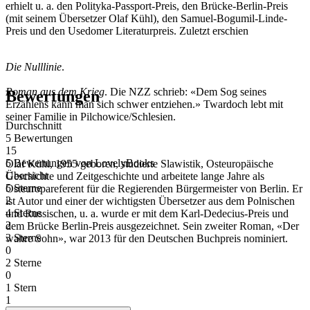
erhielt u. a. den Polityka-Passport-Preis, den Brücke-Berlin-Preis
(mit seinem Übersetzer Olaf Kühl), den Samuel-Bogumil-Linde-
Preis und den Usedomer Literaturpreis. Zuletzt erschien
Die Nulllinie
.
Roman aus dem Krieg
. Die NZZ schrieb: «Dem Sog seines
Bewertungen
Erzählens kann man sich schwer entziehen.» Twardoch lebt mit
seiner Familie in Pilchowice/Schlesien.
Durchschnitt
5 Bewertungen
15
5 Bewertungen
von
LovelyBooks
Olaf Kühl, 1955 geboren, studierte Slawistik, Osteuropäische
Übersicht
Geschichte und Zeitgeschichte und arbeitete lange Jahre als
5 Sterne
Osteuropareferent für die Regierenden Bürgermeister von Berlin. Er
2
ist Autor und einer der wichtigsten Übersetzer aus dem Polnischen
4 Sterne
und Russischen, u. a. wurde er mit dem Karl-Dedecius-Preis und
2
dem Brücke Berlin-Preis ausgezeichnet. Sein zweiter Roman, «Der
3 Sterne
wahre Sohn», war 2013 für den Deutschen Buchpreis nominiert.
0
2 Sterne
0
1 Stern
1