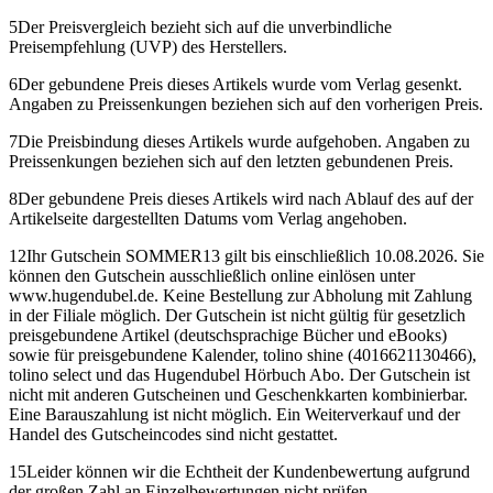
5
Der Preisvergleich bezieht sich auf die unverbindliche
Preisempfehlung (UVP) des Herstellers.
6
Der gebundene Preis dieses Artikels wurde vom Verlag gesenkt.
Angaben zu Preissenkungen beziehen sich auf den vorherigen Preis.
7
Die Preisbindung dieses Artikels wurde aufgehoben. Angaben zu
Preissenkungen beziehen sich auf den letzten gebundenen Preis.
8
Der gebundene Preis dieses Artikels wird nach Ablauf des auf der
Artikelseite dargestellten Datums vom Verlag angehoben.
12
Ihr Gutschein SOMMER13 gilt bis einschließlich 10.08.2026. Sie
können den Gutschein ausschließlich online einlösen unter
www.hugendubel.de. Keine Bestellung zur Abholung mit Zahlung
in der Filiale möglich. Der Gutschein ist nicht gültig für gesetzlich
preisgebundene Artikel (deutschsprachige Bücher und eBooks)
sowie für preisgebundene Kalender, tolino shine (4016621130466),
tolino select und das Hugendubel Hörbuch Abo. Der Gutschein ist
nicht mit anderen Gutscheinen und Geschenkkarten kombinierbar.
Eine Barauszahlung ist nicht möglich. Ein Weiterverkauf und der
Handel des Gutscheincodes sind nicht gestattet.
15
Leider können wir die Echtheit der Kundenbewertung aufgrund
der großen Zahl an Einzelbewertungen nicht prüfen.