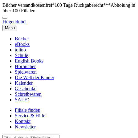
Bücher versandkostenfrei*
100 Tage Rückgaberecht***
Abholung in
über 100 Filialen
Hugendubel
Menu
Bücher
eBooks
tolino
Schule
English Books
Hörbücher
Spielwaren
Die Welt der Kinder
Kalender
Geschenke
Schreibwaren
SALE²
Filiale finden
Service & Hilfe
Kontakt
Newsletter