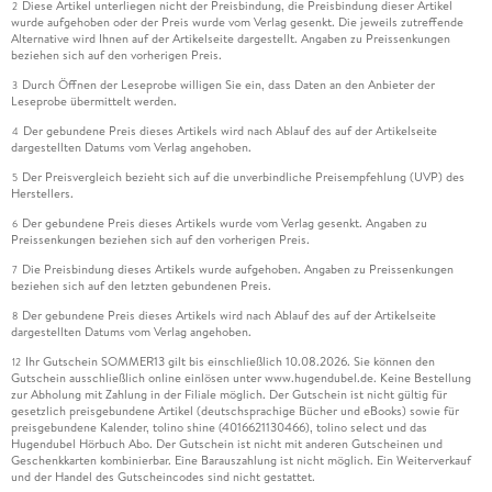
Diese Artikel unterliegen nicht der Preisbindung, die Preisbindung dieser Artikel
2
wurde aufgehoben oder der Preis wurde vom Verlag gesenkt. Die jeweils zutreffende
Alternative wird Ihnen auf der Artikelseite dargestellt. Angaben zu Preissenkungen
beziehen sich auf den vorherigen Preis.
Durch Öffnen der Leseprobe willigen Sie ein, dass Daten an den Anbieter der
3
Leseprobe übermittelt werden.
Der gebundene Preis dieses Artikels wird nach Ablauf des auf der Artikelseite
4
dargestellten Datums vom Verlag angehoben.
Der Preisvergleich bezieht sich auf die unverbindliche Preisempfehlung (UVP) des
5
Herstellers.
Der gebundene Preis dieses Artikels wurde vom Verlag gesenkt. Angaben zu
6
Preissenkungen beziehen sich auf den vorherigen Preis.
Die Preisbindung dieses Artikels wurde aufgehoben. Angaben zu Preissenkungen
7
beziehen sich auf den letzten gebundenen Preis.
Der gebundene Preis dieses Artikels wird nach Ablauf des auf der Artikelseite
8
dargestellten Datums vom Verlag angehoben.
Ihr Gutschein SOMMER13 gilt bis einschließlich 10.08.2026. Sie können den
12
Gutschein ausschließlich online einlösen unter www.hugendubel.de. Keine Bestellung
zur Abholung mit Zahlung in der Filiale möglich. Der Gutschein ist nicht gültig für
gesetzlich preisgebundene Artikel (deutschsprachige Bücher und eBooks) sowie für
preisgebundene Kalender, tolino shine (4016621130466), tolino select und das
Hugendubel Hörbuch Abo. Der Gutschein ist nicht mit anderen Gutscheinen und
Geschenkkarten kombinierbar. Eine Barauszahlung ist nicht möglich. Ein Weiterverkauf
und der Handel des Gutscheincodes sind nicht gestattet.