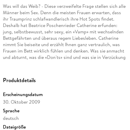
Was will das Weib? - Diese verzweifelte Frage stellen sich alle
Männer beim Sex. Denn die meisten Frauen erwarten, dass
ihr Traumprinz schlafwandlerisch ihre Hot Spots findet.
Deshalb hat Beatrice Poschenrieder Catherine erfunden:
jung, selbstbewusst, sehr sexy, ein «Vamp» mit wechselnden
Bettgefährten und überaus regem Liebesleben. Catherine
nimmt Sie beiseite und erzählt Ihnen ganz vertraulich, was
Frauen im Bett wirklich fühlen und denken. Was sie anmacht
und abturnt, was die «Don'ts» sind und was sie in Verzückung
versetzt. Und Mann weiß sofort: Hier ist eine Expertin am
Werk!
Produktdetails
Erscheinungsdatum
30. Oktober 2009
Sprache
deutsch
Dateigröße