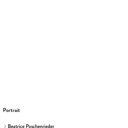
9783644401518
Portrait
Beatrice Poschenrieder