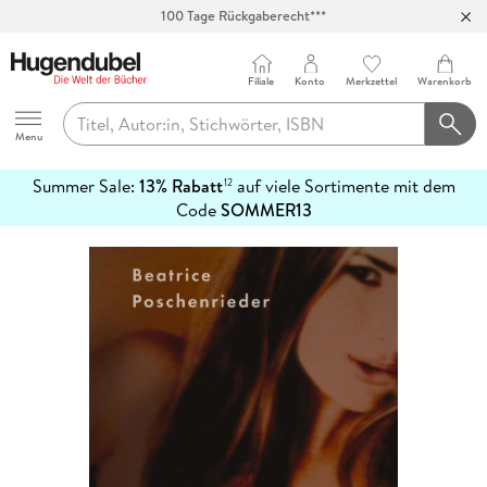
100 Tage Rückgaberecht***
Abholung in über 100 Filialen
Filiale
Konto
Merkzettel
Warenkorb
Hugendubel
Menu
Summer Sale:
13% Rabatt
auf viele Sortimente mit dem
12
mehr
Code
SOMMER13
erfahren