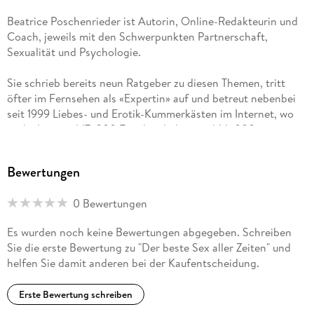
Beatrice Poschenrieder ist Autorin, Online-Redakteurin und
Coach, jeweils mit den Schwerpunkten Partnerschaft,
Sexualität und Psychologie.
Sie schrieb bereits neun Ratgeber zu diesen Themen, tritt
öfter im Fernsehen als «Expertin» auf und betreut nebenbei
seit 1999 Liebes- und Erotik-Kummerkästen im Internet, wo
sie bisher rund 17. 000 Emails erhalten und 14. 000
beantwortet hat - sodass sie weiß, wo es in Liebe und Sex am
häufigsten hakt. Seit 2013 ist sie auch Bloggerin, seit Januar
Bewertungen
2016 hat sie einen eigenen Youtube-Kanal - siehe youtube.
com/channel/UCGO-VsUqZbPEatkDlHoyTGw
0 Bewertungen
Ihre Webseiten: liebesexpertin. de - frag-beatrice. de -
Es wurden noch keine Bewertungen abgegeben. Schreiben
tippsfuersingles. de
Sie die erste Bewertung zu "Der beste Sex aller Zeiten" und
helfen Sie damit anderen bei der Kaufentscheidung.
Erste Bewertung schreiben