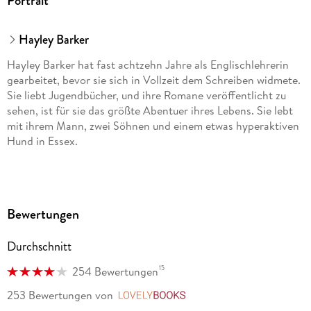
Portrait
Hayley Barker
Hayley Barker hat fast achtzehn Jahre als Englischlehrerin
gearbeitet, bevor sie sich in Vollzeit dem Schreiben widmete.
Sie liebt Jugendbücher, und ihre Romane veröffentlicht zu
sehen, ist für sie das größte Abentuer ihres Lebens. Sie lebt
mit ihrem Mann, zwei Söhnen und einem etwas hyperaktiven
Hund in Essex.
Bewertungen
Katharina Naumann ist Autorin, freie Lektorin und
Übersetzerin und lebt in Hamburg. Sie hat unter anderem
Werke von Jojo Moyes und Emily Henry übersetzt.
Durchschnitt
15
254 Bewertungen
253 Bewertungen
von
LovelyBooks