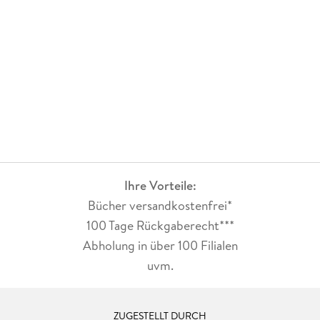
Pures in ihrer Gesellschaft besitzen. Ben bricht aus dieser aus
und die Gefahren, auf die er stößt, um Hoshiko zu befreien,
sind groß. Ich bin gespannt, die beiden in Band 2 einen Weg
finden, die "Spielzeiten" in der Arena zu beenden.
Ihre Vorteile:
Bücher versandkostenfrei*
100 Tage Rückgaberecht***
Abholung in über 100 Filialen
uvm.
ZUGESTELLT DURCH