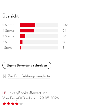
Übersicht
5 Sterne
102
4 Sterne
94
3 Sterne
36
2 Sterne
17
1 Stern
5
Eigene Bewertung schreiben
Zur Empfehlungsrangliste
LovelyBooks-Bewertung
Von FairyOfBooks
am
29.05.2026