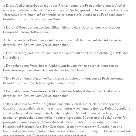
Diese Artikel unterliegen nicht der Preisbindung, die Preisbindung dieser Artikel
2
wurde aufgehoben oder der Preis wurde vom Verlag gesenkt. Die jeweils zutreffende
Alternative wird Ihnen auf der Artikelseite dargestellt. Angaben zu Preissenkungen
beziehen sich auf den vorherigen Preis.
Durch Öffnen der Leseprobe willigen Sie ein, dass Daten an den Anbieter der
3
Leseprobe übermittelt werden.
Der gebundene Preis dieses Artikels wird nach Ablauf des auf der Artikelseite
4
dargestellten Datums vom Verlag angehoben.
Der Preisvergleich bezieht sich auf die unverbindliche Preisempfehlung (UVP) des
5
Herstellers.
Der gebundene Preis dieses Artikels wurde vom Verlag gesenkt. Angaben zu
6
Preissenkungen beziehen sich auf den vorherigen Preis.
Die Preisbindung dieses Artikels wurde aufgehoben. Angaben zu Preissenkungen
7
beziehen sich auf den letzten gebundenen Preis.
Der gebundene Preis dieses Artikels wird nach Ablauf des auf der Artikelseite
8
dargestellten Datums vom Verlag angehoben.
Ihr Gutschein SOMMER13 gilt bis einschließlich 10.08.2026. Sie können den
12
Gutschein ausschließlich online einlösen unter www.hugendubel.de. Keine Bestellung
zur Abholung mit Zahlung in der Filiale möglich. Der Gutschein ist nicht gültig für
gesetzlich preisgebundene Artikel (deutschsprachige Bücher und eBooks) sowie für
preisgebundene Kalender, tolino shine (4016621130466), tolino select und das
Hugendubel Hörbuch Abo. Der Gutschein ist nicht mit anderen Gutscheinen und
Geschenkkarten kombinierbar. Eine Barauszahlung ist nicht möglich. Ein Weiterverkauf
und der Handel des Gutscheincodes sind nicht gestattet.