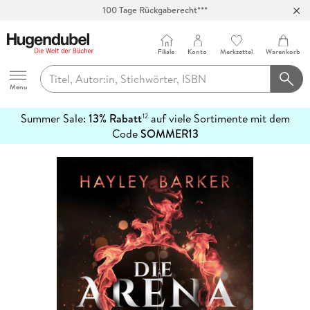
100 Tage Rückgaberecht***
Abholung in über 100 Filialen
Filiale
Konto
Merkzettel
Warenkorb
Hugendubel
Menu
Summer Sale:
13% Rabatt
auf viele Sortimente mit dem
12
mehr
Code
SOMMER13
erfahren