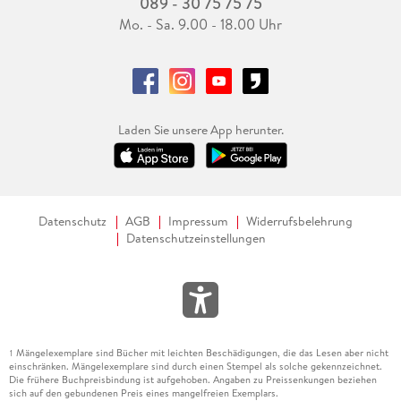
089 - 30 75 75 75
Mo. - Sa. 9.00 - 18.00 Uhr
Laden Sie unsere App herunter.
Datenschutz
AGB
Impressum
Widerrufsbelehrung
Datenschutzeinstellungen
Mängelexemplare sind Bücher mit leichten Beschädigungen, die das Lesen aber nicht
1
einschränken. Mängelexemplare sind durch einen Stempel als solche gekennzeichnet.
Die frühere Buchpreisbindung ist aufgehoben. Angaben zu Preissenkungen beziehen
sich auf den gebundenen Preis eines mangelfreien Exemplars.