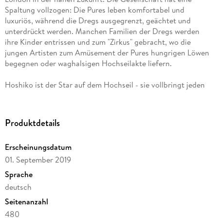
Spaltung vollzogen: Die Pures leben komfortabel und
luxuriös, während die Dregs ausgegrenzt, geächtet und
unterdrückt werden. Manchen Familien der Dregs werden
ihre Kinder entrissen und zum "Zirkus" gebracht, wo die
jungen Artisten zum Amüsement der Pures hungrigen Löwen
begegnen oder waghalsigen Hochseilakte liefern.
Hoshiko ist der Star auf dem Hochseil - sie vollbringt jeden
Abend Unglaubliches, 30 Meter über dem Boden, ohne
Fangnetz. Jede Vorführung könnte ihre letzte sein - und
genau darauf lauern sensationslüstern und mit fasziniertem
Produktdetails
Grauen ihre Zuschauer. Doch dann begegnet Hoshiko dem
Sohn einer hochrangigen Pure-Politikerin, Ben, der den
Erscheinungsdatum
Zirkus besucht - und verliebt sich in ihn, gegen alle Regeln.
01. September 2019
Ben begreift erst nach und nach die Realitäten, die hinter
seinem komfortablen Leben stehen und wendet sich gegen
Sprache
seine eigene Klasse - für Hoshiko, das Mädchen, das er liebt.
deutsch
Um sie zu retten, begibt er sich in tödliche Gefahr.
Seitenanzahl
480