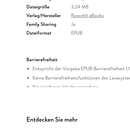
Dateigröße
3,24 MB
Verlag/Hersteller
Rowohlt eBooks
Family Sharing
Ja
Dateiformat
EPUB
Barrierefreiheit
Entspricht der Vorgabe EPUB Barrierefreiheit 1.1
Keine Barrierefreiheitsfunktionen des Lesesyste
Navigierbares Inhaltsverzeichnis
Logische Lesereihenfolge eingehalten
Seitenzahlen entsprechen der gedruckten Ausg
Hoher Farbkontrast für bessere Lesbarkeit
Entdecken Sie mehr
Navigation über vorherige/nächste Abschnitte 