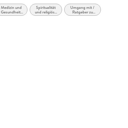
Medizin und
Spiritualität
Umgang mit /
Gesundheit:
und religiöse
Ratgeber zu
Ratgeber,
Erfahrung
Stress und
Sachbuch
stressbezogenen
Fragen oder
Themen