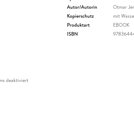
Autor/Autorin
Otmar Je
Kopierschutz
mit Wasse
Produktart
EBOOK
ISBN
9783644
ms deaktiviert
abe
möglich