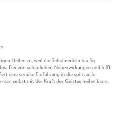
in
en Heilen zu, weil die Schulmedizin häufig
kolos, frei von schädlichen Nebenwirkungen und hilft
ert eine seriöse Einführung in die spirituelle
e man selbst mit der Kraft des Geistes heilen kann.