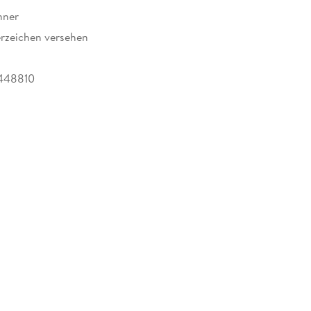
nner
rzeichen versehen
448810