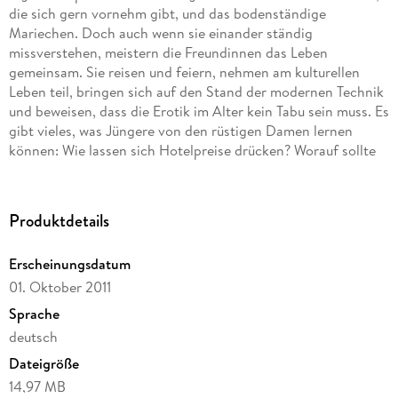
die sich gern vornehm gibt, und das bodenständige
Mariechen. Doch auch wenn sie einander ständig
missverstehen, meistern die Freundinnen das Leben
gemeinsam. Sie reisen und feiern, nehmen am kulturellen
Leben teil, bringen sich auf den Stand der modernen Technik
und beweisen, dass die Erotik im Alter kein Tabu sein muss. Es
gibt vieles, was Jüngere von den rüstigen Damen lernen
können: Wie lassen sich Hotelpreise drücken? Worauf sollte
man beim Schenken achten? Und was verrät der Inhalt von
Badezimmerschränken über die Besitzer? Auch wenn das
Leben kein Fleischsalat ist - mit Waltraud und Mariechen ist
Produktdetails
wenigstens für jede Menge Spaß gesorgt.
Erscheinungsdatum
"Ein umwerfendes Buch!"
01. Oktober 2011
Badisches Tagblatt
Sprache
deutsch
Dateigröße
14,97 MB