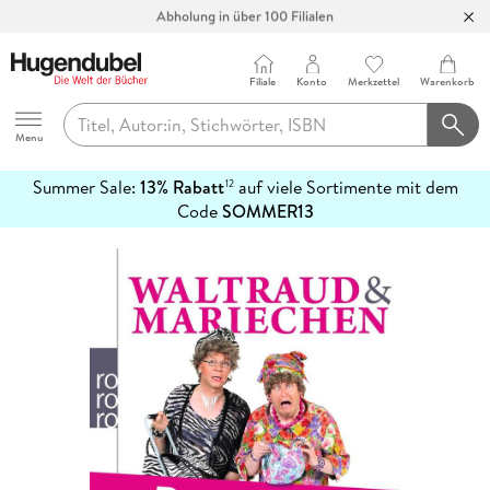
Abholung in über 100 Filialen
Filiale
Konto
Merkzettel
Warenkorb
Hugendubel
Menu
Summer Sale:
13% Rabatt
auf viele Sortimente mit dem
12
mehr
Code
SOMMER13
erfahren