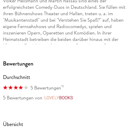
Volker Heißmann und Martin Rassau sind eines der
erfolgreichsten Comedy-Duos in Deutschland. Sie füllen mit
ihren Bühnenshows Theater und Hallen, treten u. a. im
"Musikantenstadl" und bei "Verstehen Sie Spaß?" auf, haben
eigene Fernsehshows und Radiocomedys, spielen und
inszenieren Opern, Operetten und Komödien. In ihrer
Heimatstadt betreiben die beiden darüber hinaus mit der
"Comödie Fürth" das erfolgreichste Privattheater Bayerns.
Volker Heißmann und Martin Rassau sind eines der
Bewertungen
erfolgreichsten Comedy-Duos in Deutschland. Sie füllen mit
ihren Bühnenshows Theater und Hallen, treten u. a. im
Durchschnitt
"Musikantenstadl" und bei "Verstehen Sie Spaß?" auf, haben
eigene Fernsehshows und Radiocomedys, spielen und
15
5 Bewertungen
inszenieren Opern, Operetten und Komödien. In ihrer
Heimatstadt betreiben die beiden darüber hinaus mit der
5 Bewertungen
von
LovelyBooks
"Comödie Fürth" das erfolgreichste Privattheater Bayerns.
Übersicht