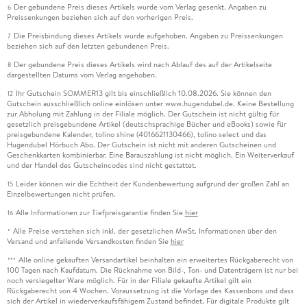
Der gebundene Preis dieses Artikels wurde vom Verlag gesenkt. Angaben zu
6
Preissenkungen beziehen sich auf den vorherigen Preis.
Die Preisbindung dieses Artikels wurde aufgehoben. Angaben zu Preissenkungen
7
beziehen sich auf den letzten gebundenen Preis.
Der gebundene Preis dieses Artikels wird nach Ablauf des auf der Artikelseite
8
dargestellten Datums vom Verlag angehoben.
Ihr Gutschein SOMMER13 gilt bis einschließlich 10.08.2026. Sie können den
12
Gutschein ausschließlich online einlösen unter www.hugendubel.de. Keine Bestellung
zur Abholung mit Zahlung in der Filiale möglich. Der Gutschein ist nicht gültig für
gesetzlich preisgebundene Artikel (deutschsprachige Bücher und eBooks) sowie für
preisgebundene Kalender, tolino shine (4016621130466), tolino select und das
Hugendubel Hörbuch Abo. Der Gutschein ist nicht mit anderen Gutscheinen und
Geschenkkarten kombinierbar. Eine Barauszahlung ist nicht möglich. Ein Weiterverkauf
und der Handel des Gutscheincodes sind nicht gestattet.
Leider können wir die Echtheit der Kundenbewertung aufgrund der großen Zahl an
15
Einzelbewertungen nicht prüfen.
Alle Informationen zur Tiefpreisgarantie finden Sie
hier
16
Alle Preise verstehen sich inkl. der gesetzlichen MwSt. Informationen über den
*
Versand und anfallende Versandkosten finden Sie
hier
Alle online gekauften Versandartikel beinhalten ein erweitertes Rückgaberecht von
***
100 Tagen nach Kaufdatum. Die Rücknahme von Bild-, Ton- und Datenträgern ist nur bei
noch versiegelter Ware möglich. Für in der Filiale gekaufte Artikel gilt ein
Rückgaberecht von 4 Wochen. Voraussetzung ist die Vorlage des Kassenbons und dass
sich der Artikel in wiederverkaufsfähigem Zustand befindet. Für digitale Produkte gilt