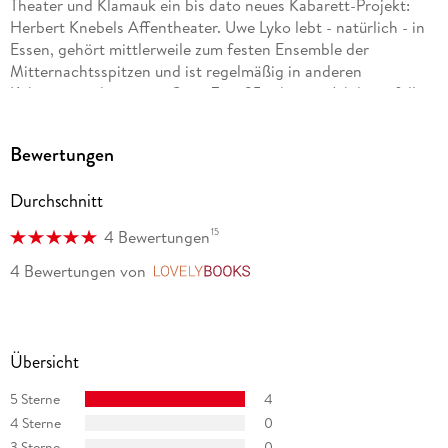
Theater und Klamauk ein bis dato neues Kabarett-Projekt:
Herbert Knebels Affentheater. Uwe Lyko lebt - natürlich - in
Essen, gehört mittlerweile zum festen Ensemble der
Mitternachtsspitzen und ist regelmäßig in anderen
Kabarettsendungen zu Gast. Zum 25-jährigen Jubiläum füllte
Herbert Knebel die Essener Gruga-Halle mit über 10. 000
Fans, der WDR übertrug live und widmete den sympathischen
Bewertungen
Rentnern zudem die «Große Herbert-Knebel-Nacht».
Durchschnitt
15
4 Bewertungen
4 Bewertungen
von
LovelyBooks
Übersicht
5 Sterne
4
4 Sterne
0
3 Sterne
0