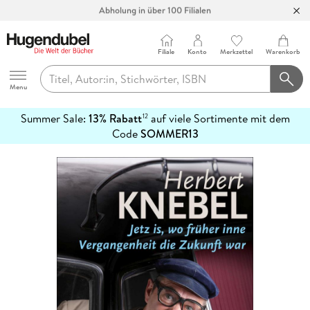
Abholung in über 100 Filialen
Filiale
Konto
Merkzettel
Warenkorb
Hugendubel
Menu
Summer Sale:
13% Rabatt
auf viele Sortimente mit dem
12
mehr
Code
SOMMER13
erfahren