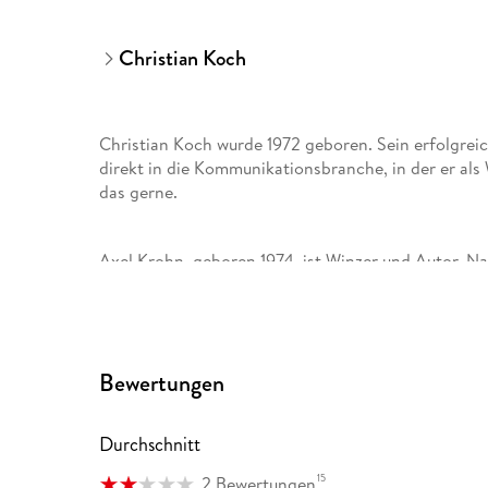
Christian Koch
Christian Koch wurde 1972 geboren. Sein erfolgrei
direkt in die Kommunikationsbranche, in der er als 
das gerne.
Axel Krohn, geboren 1974, ist Winzer und Autor. N
erschien 2013 «Ich bin eine Dame, Sie Arschloch!» un
Bewertungen
Durchschnitt
15
2 Bewertungen