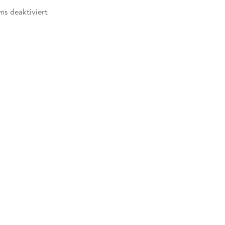
ms deaktiviert
abe
möglich
zugänglich