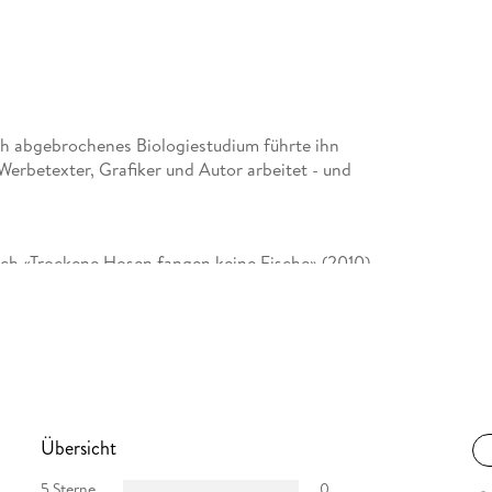
ch abgebrochenes Biologiestudium führte ihn
Werbetexter, Grafiker und Autor arbeitet - und
ach «Trockene Hosen fangen keine Fische» (2010)
d landete direkt auf der Bestsellerliste.
Übersicht
5 Sterne
0