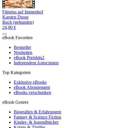
Filmriss auf Immenhof
Karsten Dusse
Buch (gebunden)
24,00 €
eBook Favoriten
Bestseller
Neuheiten
eBook Preishits
2
Independent Autor:innen
Top Kategorien
Exklusive eBooks
eBook Abonnement
eBooks verschenken
eBook Genres
Biografien & Erfahrungen
Fantasy & Science Fiction
Kinder- & Jugendbücher
Krimis & Thriller