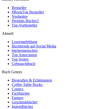
Bestseller
#BookTok Bestseller
Neuheiten
Preishits Bücher
2
Top-Vorbesteller
Aktuell
Leseempfehlung
Buchtrends auf Social Media
büchermenschen
Top Autor:innen
Top Serien
Gebrauchtbuch
Buch Genres
Biografien & Erfahrungen
Coffee Table Books
Comics
Fachbücher
Fantasy
Geschenkbücher
Jugendbücher