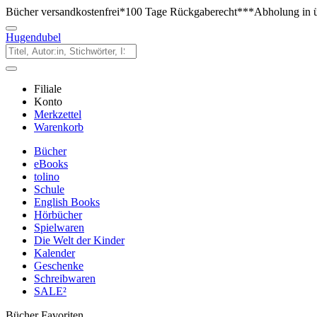
Bücher versandkostenfrei*
100 Tage Rückgaberecht***
Abholung in ü
Hugendubel
Filiale
Konto
Merkzettel
Warenkorb
Bücher
eBooks
tolino
Schule
English Books
Hörbücher
Spielwaren
Die Welt der Kinder
Kalender
Geschenke
Schreibwaren
SALE²
Bücher Favoriten