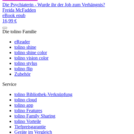
Die Psychiaterin - Wurde ihr der Job zum Verhängnis?
Freida McFadden
eBook epub
16,99 €
Die tolino Familie
eReader
tolino shine
tolino shine color
tolino vision color
tolino stylus
tolino flip
Zubehör
Service
tolino Bibliothek-Verknüpfung
tolino cloud
tolino app
tolino Features
tolino Family Sharing
tolino Vorteile
Tiefpreisgarantie
Geräte im Vergleich