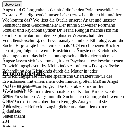
Bewerten
Angst und Geborgenheit - das sind die beiden Pole menschlicher
Existenz. Ständig pendelt unser Leben zwischen ihnen hin und her.
Wie kommt das? Wo liegt die Quelle unserer Angst und unserer
Sehnsucht nach Geborgenheit? Der junge Schweizer Portmann-
Schüler und Psychoanalytiker Dr. Franz Renggli machte sich mit
dem Instrumentarium interdisziplinärer Wissenschaft, der
Verhaltensforschung, der Psychoanalyse und der Ethnologie, auf die
Suche. Er gelangte in seinem erstmals 1974 erschienenen Buch zu
neuartigen, folgenschweren Einsichten: - Ängste des Kleinkinds
sind angeboren, das heißt stammesgeschichtlich determiniert. -
Ängste lassen sich bestimmten, in der Psychoanalyse beschriebenen
Entwicklungsphasen des Kleinkindes zuordnen. - Die spezifische
Behandlung des Kleinkinds durch die Mutter in jeder
Produktdetails
Entwicklungsphase hat eine spezifische Charakterstruktur des
Erwachsenen mit einem mehr oder minder großen Maß an Angst
Erscheinungsdatum
und Geborgenheit zur Folge. - Die Charakterstruktur der
17. August 2018
Erwachsenen bestimmt den Charakter der Kultur. Kinder werden
Sprache
weiterhin schreien. Angst und die Suche nach Geborgenheit werden
deutsch
weiterhin existieren - aber durch Rengglis Analyse sind sie
Auflage
konkreter, der Reflexion zugänglicher und damit lenkbarer
2. Auflage
geworden.
Seitenanzahl
284
Autor/Autorin