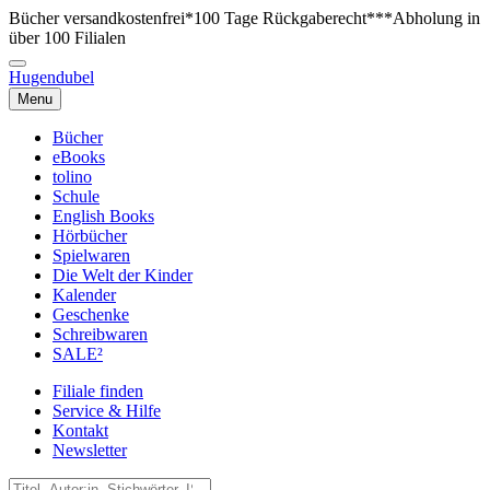
Bücher versandkostenfrei*
100 Tage Rückgaberecht***
Abholung in
über 100 Filialen
Hugendubel
Menu
Bücher
eBooks
tolino
Schule
English Books
Hörbücher
Spielwaren
Die Welt der Kinder
Kalender
Geschenke
Schreibwaren
SALE²
Filiale finden
Service & Hilfe
Kontakt
Newsletter