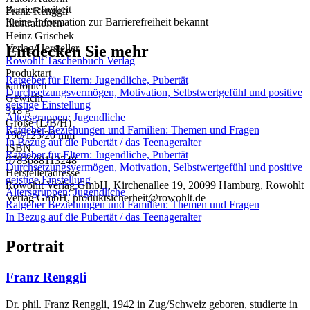
Barrierefreiheit
Franz Renggli
Keine Information zur Barrierefreiheit bekannt
Illustrationen
Heinz Grischek
Entdecken Sie mehr
Verlag/Hersteller
Rowohlt Taschenbuch Verlag
Produktart
Ratgeber für Eltern: Jugendliche, Pubertät
kartoniert
Durchsetzungsvermögen, Motivation, Selbstwertgefühl und positive
Gewicht
geistige Einstellung
318 g
Altersgruppen: Jugendliche
Größe (L/B/H)
Ratgeber Beziehungen und Familien: Themen und Fragen
190/125/20 mm
In Bezug auf die Pubertät / das Teenageralter
ISBN
Ratgeber für Eltern: Jugendliche, Pubertät
9783688113248
Durchsetzungsvermögen, Motivation, Selbstwertgefühl und positive
Herstelleradresse
geistige Einstellung
Rowohlt Verlag GmbH, Kirchenallee 19, 20099 Hamburg, Rowohlt
Altersgruppen: Jugendliche
Verlag GmbH, produktsicherheit@rowohlt.de
Ratgeber Beziehungen und Familien: Themen und Fragen
In Bezug auf die Pubertät / das Teenageralter
Portrait
Franz Renggli
Dr. phil. Franz Renggli, 1942 in Zug/Schweiz geboren, studierte in