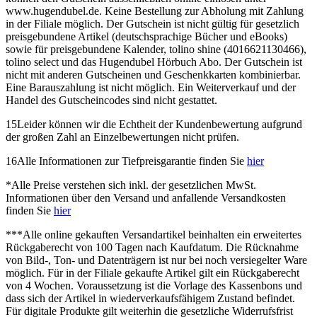
www.hugendubel.de. Keine Bestellung zur Abholung mit Zahlung
in der Filiale möglich. Der Gutschein ist nicht gültig für gesetzlich
preisgebundene Artikel (deutschsprachige Bücher und eBooks)
sowie für preisgebundene Kalender, tolino shine (4016621130466),
tolino select und das Hugendubel Hörbuch Abo. Der Gutschein ist
nicht mit anderen Gutscheinen und Geschenkkarten kombinierbar.
Eine Barauszahlung ist nicht möglich. Ein Weiterverkauf und der
Handel des Gutscheincodes sind nicht gestattet.
15
Leider können wir die Echtheit der Kundenbewertung aufgrund
der großen Zahl an Einzelbewertungen nicht prüfen.
16
Alle Informationen zur Tiefpreisgarantie finden Sie
hier
*
Alle Preise verstehen sich inkl. der gesetzlichen MwSt.
Informationen über den Versand und anfallende Versandkosten
finden Sie
hier
***
Alle online gekauften Versandartikel beinhalten ein erweitertes
Rückgaberecht von 100 Tagen nach Kaufdatum. Die Rücknahme
von Bild-, Ton- und Datenträgern ist nur bei noch versiegelter Ware
möglich. Für in der Filiale gekaufte Artikel gilt ein Rückgaberecht
von 4 Wochen. Voraussetzung ist die Vorlage des Kassenbons und
dass sich der Artikel in wiederverkaufsfähigem Zustand befindet.
Für digitale Produkte gilt weiterhin die gesetzliche Widerrufsfrist