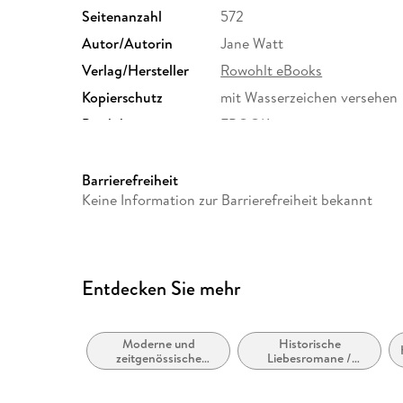
Seitenanzahl
572
Autor/Autorin
Jane Watt
Verlag/Hersteller
Rowohlt eBooks
Kopierschutz
mit Wasserzeichen versehen
Produktart
EBOOK
ISBN
9783688116492
Barrierefreiheit
Keine Information zur Barrierefreiheit bekannt
Entdecken Sie mehr
Moderne und
Historische
zeitgenössische
Liebesromane /
Belletristik: allgemein
Romance
und literarisch