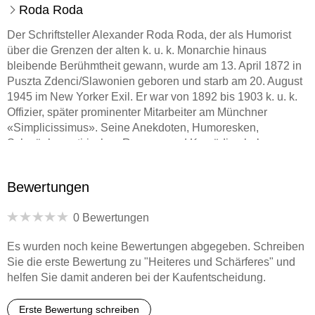
Roda Roda
Der Schriftsteller Alexander Roda Roda, der als Humorist
über die Grenzen der alten k. u. k. Monarchie hinaus
bleibende Berühmtheit gewann, wurde am 13. April 1872 in
Puszta Zdenci/Slawonien geboren und starb am 20. August
1945 im New Yorker Exil. Er war von 1892 bis 1903 k. u. k.
Offizier, später prominenter Mitarbeiter am Münchner
«Simplicissimus». Seine Anekdoten, Humoresken,
Schwänke, satirischen Romane und Komödien haben
Generationen immer wieder aufs neue ergötzt.
Bewertungen
Hauptwerke: «Der Schnaps, der Rauchtabak und die
0 Bewertungen
verfluchte Liebe» (1908), «Roda Rodas Roman» (1925) und
«Das große Roda Roda Buch», aus dem eine von Gregor
Es wurden noch keine Bewertungen abgegeben. Schreiben
von Rezzori besorgte, illustrierte und eingeleitete Auswahl
Sie die erste Bewertung zu "Heiteres und Schärferes" und
unter dem Titel «Roda Roda's Geschichten» erschienen ist.
helfen Sie damit anderen bei der Kaufentscheidung.
Roda Rodas mehrmals verfilmtes, mit Carl Rößler, dem
Verfasser der «Fünf Frankfurter», gemeinsam
Erste Bewertung schreiben
geschriebenes Lustspiel «Der Feldherrnhügel» (1910) wie