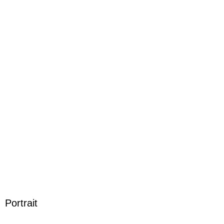
ISBN
9783688118410
Portrait