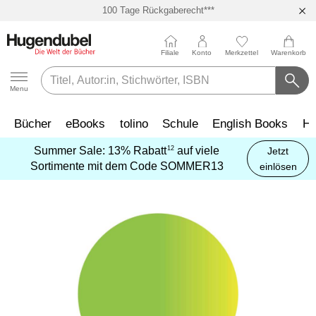
100 Tage Rückgaberecht***
Abholung in über 100 Filialen
Filiale
Konto
Merkzettel
Warenkorb
Hugendubel
Menu
Bücher
eBooks
tolino
Schule
English Books
Hö
12
Summer Sale:
13% Rabatt
auf viele
Jetzt
Themenwelten
Kinderbücher
Bücher Favoriten
eBook Favoriten
Die tolino
Top-Themen
Top Themen
Hörbücher auf CD
Spielwaren
Kalenderformate
Geschenke
Kreatives
Preishits
Service
Lernhilfen
Buch Genres
eBook Genres
English Books
Abo jetzt neu
Spielwaren
Top Kategorien
Geschenkanlässe
Schreibtischzubehör
Preiswerte
Abonnements
Schulbücher
mehr
Sortimente mit dem Code
SOMMER13
einlösen
Interviews
Spielwaren nach Alter
erfahren
Familie
Favoriten
Favoriten
Kategorien
Kategorien
Empfehlungen
7
Bestseller
Bestseller
Unser
Bestseller
Bestseller
Abreiß-Kalender
Kalligraphie &
Preishits Bücher
tolino Bibliothek-
Grundschule
Biografien & Erfahrungen
Biografien & Erfahrungen
Hugendubel Hörbuch Abo
Adventskalender
Valentinstag
Federtaschen
Hugendubel
Nach
3 Fragen an
Top Marken
Schulbuchservice
Handlettering
Verknüpfung
Hörbuch Abo
Bundesländern
7
eReader
Bestseller
Hugendubel
Biografien & Erfahrungen
Baby & Kleinkind
Stark reduzierte Bücher
2
#BookTok Bestseller
Neuheiten
Neuheiten
Neuheiten
Geburtstagskalender
eBook Preishits
Quali Trainer
Coffee Table Books
Fantasy & Science
Familienplaner
Kommunion &
Klebstoff & Klebebänder
Hörbuch Downloads
Mach mit!
tonies®
Geschenkkarte
Vokabeltrainer
Stempel & -kissen
tolino cloud
Fiction
Konfirmation
eBook
Nach Fächern
tolino shine
Neuheiten
Fachbücher
Basteln & Kreatives
Mängelexemplare bis
2
Neuheiten
eBook Preishits
Top Vorbesteller
Top Vorbesteller
Immerwährender
Hörbücher
Mittlere Reife
Comics
Garten & Natur
Schreibtischunterlagen
Wissen
Kinderbuchserien
phase6
Abonnement
1
Bestseller
-60%
Bestseller
Kalender
Stickerhefte
tolino app
Kinder- & Jugendbücher
Geburt & Taufe
Nach
tolino shine
Top Vorbesteller
Fantasy
Forschen & Entdecken
2
Preishits Bücher
Independent Autor:innen
Kinder- & Jugendbücher
Hörbuch Downloads
Abi Trainer
Fachbücher
Kunst & Architektur
Stifte
Lesetipps
Lesenlernen
Schulform
color
Neuheiten
Schnäppchen der
Neuheiten
Posterkalender
tolino Features
Krimis & Thriller
Geburtstag
Top Marken
Jugendbücher
Figuren & Spielwelten
Top-Vorbesteller
Krimis & Thriller
Papier & Blöcke
Günstige Spielwaren
Fantasy
Literaturkalender
eKidz.eu
4
Woche
Top Kategorien
Beliebte
tolino vision
Trends & Saisonales
Top Vorbesteller
Buntstifte
Postkartenkalender
tolino Family
New Adult Romance
Hochzeit
tonies®
Kinderbücher
Modelle & Konstruktion
Philippa oder Gespenster wäscht
Romane
Film
Geschenkbücher
Mond & Esoterik
Lernspiele
Reihen
color
eBook-Bundles
Aktuell
Bastelpapier & Origami
Sharing