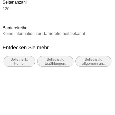
Seitenanzahl
120
Dateigröße
0,72 MB
Barrierefreiheit
Autor/Autorin
Keine Information zur Barrierefreiheit bekannt
Roda Roda
Verlag/Hersteller
Entdecken Sie mehr
Rowohlt eBooks
Belletristik:
Belletristik:
Belletristik:
Kopierschutz
Humor
Erzählungen,
allgemein und
mit Wasserzeichen versehen
Kurzgeschichten,
literarisch, nicht
Short Stories
nach Genre
Family Sharing
Ja
Produktart
EBOOK
Dateiformat
EPUB