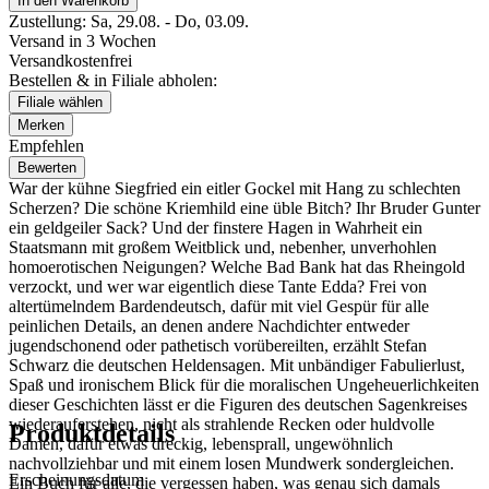
In den Warenkorb
Zustellung:
Sa, 29.08. - Do, 03.09.
Versand in 3 Wochen
Versandkostenfrei
Bestellen & in Filiale abholen:
Filiale wählen
Merken
Empfehlen
Bewerten
War der kühne Siegfried ein eitler Gockel mit Hang zu schlechten
Scherzen? Die schöne Kriemhild eine üble Bitch? Ihr Bruder Gunter
ein geldgeiler Sack? Und der finstere Hagen in Wahrheit ein
Staatsmann mit großem Weitblick und, nebenher, unverhohlen
homoerotischen Neigungen? Welche Bad Bank hat das Rheingold
verzockt, und wer war eigentlich diese Tante Edda? Frei von
altertümelndem Bardendeutsch, dafür mit viel Gespür für alle
peinlichen Details, an denen andere Nachdichter entweder
jugendschonend oder pathetisch vorübereilten, erzählt Stefan
Schwarz die deutschen Heldensagen. Mit unbändiger Fabulierlust,
Spaß und ironischem Blick für die moralischen Ungeheuerlichkeiten
dieser Geschichten lässt er die Figuren des deutschen Sagenkreises
wiederauferstehen, nicht als strahlende Recken oder huldvolle
Produktdetails
Damen, dafür etwas dreckig, lebensprall, ungewöhnlich
nachvollziehbar und mit einem losen Mundwerk sondergleichen.
Erscheinungsdatum
Ein Buch für alle, die vergessen haben, was genau sich damals