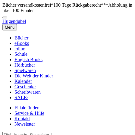
Bücher versandkostenfrei*
100 Tage Rückgaberecht***
Abholung in
über 100 Filialen
Hugendubel
Menu
Bücher
eBooks
tolino
Schule
English Books
Hörbücher
Spielwaren
Die Welt der Kinder
Kalender
Geschenke
Schreibwaren
SALE²
Filiale finden
Service & Hilfe
Kontakt
Newsletter