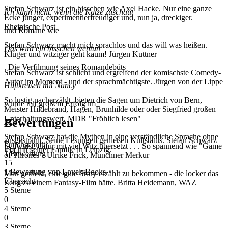
Stefan Schwarz ist ein bisschen wie Axel Hacke. Nur eine ganze
Ich kann nicht, wenn die Katze zuschaut
Ecke jünger, experimentierfreudiger und, nun ja, dreckiger.
Rheinische Post
und Romane wie
Stefan Schwarz macht mich sprachlos und das will was heißen.
Das wird ein bisschen wehtun
Klüger und witziger geht kaum! Jürgen Kuttner
. Die Verfilmung seines Romandebüts
Stefan Schwarz ist schlicht und ergreifend der komischste Comedy-
Autor im Moment - und der sprachmächtigste. Jürgen von der Lippe
Hüftkreisen mit Nancy
So lustig nacherzählt, bieten die Sagen um Dietrich von Bern,
wurde mit großem Erfolg im
Meister Hildebrand, Hagen, Brunhilde oder oder Siegfried großen
Unterhaltungswert. MDR "Fröhlich lesen"
Bewertungen
ZDF
Stefan Schwarz hat die Mythen in eine verständliche Sprache ohne
ausgestrahlt. Seine Lesungen genießen Kultstatus. Stefan Schwarz
Durchschnitt
Schwulst, dafür mit viel Witz übersetzt . . . So spannend wie "Game
lebt mit seiner Familie in Leipzig.
1 Bewertung
of Thrones". Ulrike Frick, Münchner Merkur
15
1 Bewertung
von
LovelyBooks
Man genießt, eine gute Story erzählt zu bekommen - die locker das
Übersicht
Zeug zu einem Fantasy-Film hätte. Britta Heidemann, WAZ
5 Sterne
0
4 Sterne
0
3 Sterne