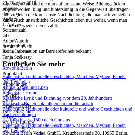
23. Oktober 2018
zugetragen hat, und die nun auf amüsante Weise Bildungslücken
Sprache
stopfen wollen: klug und hintersinnig in die Gegenwart übertragen
deutsch
und zugleich die komischste Nachdichtung, die man sich vorstellen
Auflage
kann. Auch unsterbliche Geschichten leben nur weiter, wenn man
1. Auflage
sie immer wieder neu erzählt.
Seitenanzahl
447
Autor/Autorin
Barrierefreiheit
Stefan Schwarz
Keine Information zur Barrierefreiheit bekannt
Illustrationen
Tanja Székessy
Entdecken Sie mehr
Verlag/Hersteller
Rowohlt Berlin
Produktart
Belletristik: Traditionelle Geschichten, Märchen, Mythen, Fabeln
gebunden
und Legenden
Abbildungen
Antike Sagen und Epen
Zahlr. s/w Ill.
Belletristik: Humor
Gewicht
Klassische Lyrik und Dichtung (vor dem 20. Jahrhundert)
456 g
Klassische Belletristik: allgemein und literarisch
Größe (L/B/H)
Belletristik: Traditionelle oder kulturelle und wahre Geschichten und
196/128/37 mm
Nacherzählungen
ISBN
ca. 1000 bis ca. 1500 nach Christus
9783737100359
Belletristik: Traditionelle Geschichten, Märchen, Mythen, Fabeln
Herstelleradresse
und Legenden
Rowohlt Berlin Verlag GmbH, Kreuzbergstraße 30, 10965 Berlin,