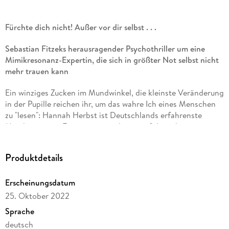
Fürchte dich nicht! Außer vor dir selbst . . .
Sebastian Fitzeks herausragender Psychothriller um eine
Mimikresonanz-Expertin, die sich in größter Not selbst nicht
mehr trauen kann
Ein winziges Zucken im Mundwinkel, die kleinste Veränderung
in der Pupille reichen ihr, um das wahre Ich eines Menschen
zu "lesen": Hannah Herbst ist Deutschlands erfahrenste
Mimikresonanz-Expertin, spezialisiert auf die geheimen
Signale des menschlichen Körpers. Als Beraterin der Polizei
hat sie schon etliche Gewaltverbrecher überführt.
Produktdetails
Doch ausgerechnet als sie nach einer Operation mit den
Folgen eines Gedächtnisverlustes zu kämpfen hat, wird sie
Erscheinungsdatum
mit dem schrecklichsten Fall ihrer Karriere konfrontiert: Eine
25. Oktober 2022
bislang völlig unbescholtene Frau hat gestanden, ihre Familie
Sprache
bestialisch ermordet zu haben. Nur ihr kleiner Sohn Paul hat
deutsch
überlebt. Nach ihrem Geständnis gelingt der Mutter die