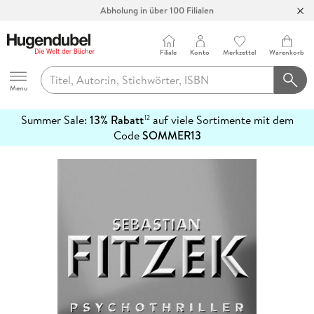
Abholung in über 100 Filialen
Filiale
Konto
Merkzettel
Warenkorb
Hugendubel
Menu
Summer Sale:
13% Rabatt
auf viele Sortimente mit dem
12
mehr
Code
SOMMER13
erfahren