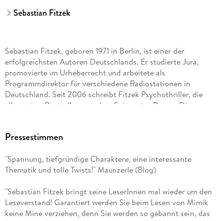
Sebastian Fitzek
Sebastian Fitzek, geboren 1971 in Berlin, ist einer der
erfolgreichsten Autoren Deutschlands. Er studierte Jura,
promovierte im Urheberrecht und arbeitete als
Programmdirektor für verschiedene Radiostationen in
Deutschland. Seit 2006 schreibt Fitzek Psychothriller, die
allesamt zu Bestsellern wurden. Sein erster Roman Die
Therapie eroberte innerhalb kürzester Zeit die Bestsellerliste
und wurde als bestes Krimidebüt für den Friedrich-Glauser-
Pressestimmen
Preis nominiert.
"Spannung, tiefgründige Charaktere, eine interessante
Fitzeks Bücher wurden bisher in 36 Sprachen übersetzt und
Thematik und tolle Twists!" Maunzerle (Blog)
weltweit über 21 Millionen Mal verkauft. Viele davon sind
inzwischen erfolgreich verfilmt so wurde Die Therapie als
"Sebastian Fitzek bringt seine LeserInnen mal wieder um den
sechsteilige Miniserie für Prime Video produziert und stieg
Leseverstand! Garantiert werden Sie beim Lesen von Mimik
sofort auf Platz 1 der meistgesehenen deutschsprachigen
keine Mine verziehen, denn Sie werden so gebannt sein, das
Sendungen ein. Zudem ist Sebastian Fitzek für seine