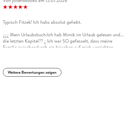
Von jolienxbooks
am
15.07.2026
Typisch Fitzek! Ich habs absolut geliebt.
¿¿¿ Mein Urlaubsbuch:Ich hab Mimik im Urlaub gelesen und...
die letzten Kapitel?? ¿ Ich war SO gefesselt, dass meine
Familie zwischendurch ein bisschen auf mich verzichten
musste, weil ich das Buch einfach nicht mehr aus der Hand
legen konnte.Ich hab das Buch wirklich geliebt! ¿ Ein
typischer Fitzek eben: spannend, nervenaufreibend und
voller Wendungen, bei denen ich ständig dachte:
Weitere Bewertungen zeigen
WAS?!Meine Nerven wurden wirklich auf eine Probe gestellt
und genau dafür liebe ich seine Bücher.Und ja... ich glaube,
ich hab ein neues Lieblings-Fitzek-Buch gefunden. ¿Für mich
eine ganz klare Empfehlung: 10/10!!!