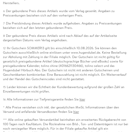
Herstellers.
Der gebundene Preis dieses Artikels wurde vom Verlag gesenkt. Angaben zu
6
Preissenkungen beziehen sich auf den vorherigen Preis.
Die Preisbindung dieses Artikels wurde aufgehoben. Angaben zu Preissenkungen
7
beziehen sich auf den letzten gebundenen Preis.
Der gebundene Preis dieses Artikels wird nach Ablauf des auf der Artikelseite
8
dargestellten Datums vom Verlag angehoben.
Ihr Gutschein SOMMER13 gilt bis einschließlich 10.08.2026. Sie können den
12
Gutschein ausschließlich online einlösen unter www.hugendubel.de. Keine Bestellung
zur Abholung mit Zahlung in der Filiale möglich. Der Gutschein ist nicht gültig für
gesetzlich preisgebundene Artikel (deutschsprachige Bücher und eBooks) sowie für
preisgebundene Kalender, tolino shine (4016621130466), tolino select und das
Hugendubel Hörbuch Abo. Der Gutschein ist nicht mit anderen Gutscheinen und
Geschenkkarten kombinierbar. Eine Barauszahlung ist nicht möglich. Ein Weiterverkauf
und der Handel des Gutscheincodes sind nicht gestattet.
Leider können wir die Echtheit der Kundenbewertung aufgrund der großen Zahl an
15
Einzelbewertungen nicht prüfen.
Alle Informationen zur Tiefpreisgarantie finden Sie
hier
16
Alle Preise verstehen sich inkl. der gesetzlichen MwSt. Informationen über den
*
Versand und anfallende Versandkosten finden Sie
hier
Alle online gekauften Versandartikel beinhalten ein erweitertes Rückgaberecht von
***
100 Tagen nach Kaufdatum. Die Rücknahme von Bild-, Ton- und Datenträgern ist nur bei
noch versiegelter Ware möglich. Für in der Filiale gekaufte Artikel gilt ein