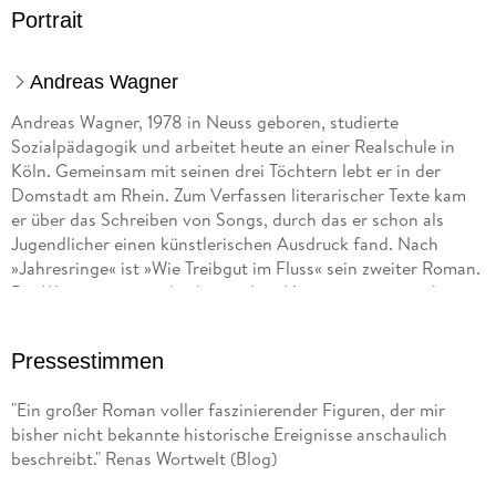
Portrait
Andreas Wagner
Andreas Wagner, 1978 in Neuss geboren, studierte
Sozialpädagogik und arbeitet heute an einer Realschule in
Köln. Gemeinsam mit seinen drei Töchtern lebt er in der
Domstadt am Rhein. Zum Verfassen literarischer Texte kam
er über das Schreiben von Songs, durch das er schon als
Jugendlicher einen künstlerischen Ausdruck fand. Nach
»Jahresringe« ist »Wie Treibgut im Fluss« sein zweiter Roman.
Die Weite seiner niederrheinischen Heimat inspirierte ihn
dabei ebenso wie die Lebenserinnerungen seiner Großmutter.
Er hat eine Schwäche für Schokolade und ausgedehnte
Pressestimmen
Spaziergänge, bei denen er sich mit den Sehnsüchten und
Abgründen seiner Romanfiguren auseinandersetzt und neue
"Ein großer Roman voller faszinierender Figuren, der mir
Ideen sammelt.
bisher nicht bekannte historische Ereignisse anschaulich
beschreibt." Renas Wortwelt (Blog)