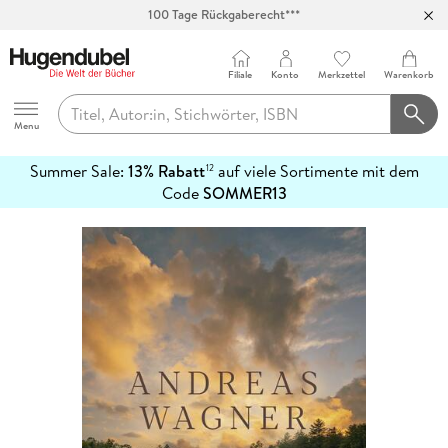
100 Tage Rückgaberecht***
Abholung in über 100 Filialen
Filiale
Konto
Merkzettel
Warenkorb
Hugendubel
Menu
Summer Sale:
13% Rabatt
auf viele Sortimente mit dem
12
mehr
Code
SOMMER13
erfahren