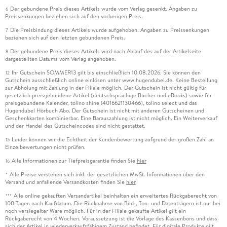
Der gebundene Preis dieses Artikels wurde vom Verlag gesenkt. Angaben zu
6
Preissenkungen beziehen sich auf den vorherigen Preis.
Die Preisbindung dieses Artikels wurde aufgehoben. Angaben zu Preissenkungen
7
beziehen sich auf den letzten gebundenen Preis.
Der gebundene Preis dieses Artikels wird nach Ablauf des auf der Artikelseite
8
dargestellten Datums vom Verlag angehoben.
Ihr Gutschein SOMMER13 gilt bis einschließlich 10.08.2026. Sie können den
12
Gutschein ausschließlich online einlösen unter www.hugendubel.de. Keine Bestellung
zur Abholung mit Zahlung in der Filiale möglich. Der Gutschein ist nicht gültig für
gesetzlich preisgebundene Artikel (deutschsprachige Bücher und eBooks) sowie für
preisgebundene Kalender, tolino shine (4016621130466), tolino select und das
Hugendubel Hörbuch Abo. Der Gutschein ist nicht mit anderen Gutscheinen und
Geschenkkarten kombinierbar. Eine Barauszahlung ist nicht möglich. Ein Weiterverkauf
und der Handel des Gutscheincodes sind nicht gestattet.
Leider können wir die Echtheit der Kundenbewertung aufgrund der großen Zahl an
15
Einzelbewertungen nicht prüfen.
Alle Informationen zur Tiefpreisgarantie finden Sie
hier
16
Alle Preise verstehen sich inkl. der gesetzlichen MwSt. Informationen über den
*
Versand und anfallende Versandkosten finden Sie
hier
Alle online gekauften Versandartikel beinhalten ein erweitertes Rückgaberecht von
***
100 Tagen nach Kaufdatum. Die Rücknahme von Bild-, Ton- und Datenträgern ist nur bei
noch versiegelter Ware möglich. Für in der Filiale gekaufte Artikel gilt ein
Rückgaberecht von 4 Wochen. Voraussetzung ist die Vorlage des Kassenbons und dass
sich der Artikel in wiederverkaufsfähigem Zustand befindet. Für digitale Produkte gilt