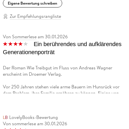
Eigene Bewertung schreiben
Zur Empfehlungsrangliste
Von
Sommerlese
am
30.01.2026
Ein berührendes und aufklärendes
Generationenporträt
Der Roman Wie Treibgut im Fluss von Andreas Wagner
erscheint im Droemer Verlag.
Vor 250 Jahren stehen viele arme Bauern im Hunsrück vor
dem Problem, ihre Familie ernähren zu können. Einige von
ihnen treibt die Sehnsucht nach einem besseren Leben zu
einer Auswanderung nach Amerika. Auch Peter wird von
Anwerbern überzeugt und möchte auswandern, das scheitert
LovelyBooks-Bewertung
aber schon in den Niederlanden, wo er nicht zum Hafen
Von sommerlese
am
30.01.2026
durchgelassen wird. Eine Rückkehr wäre eine Blamage und