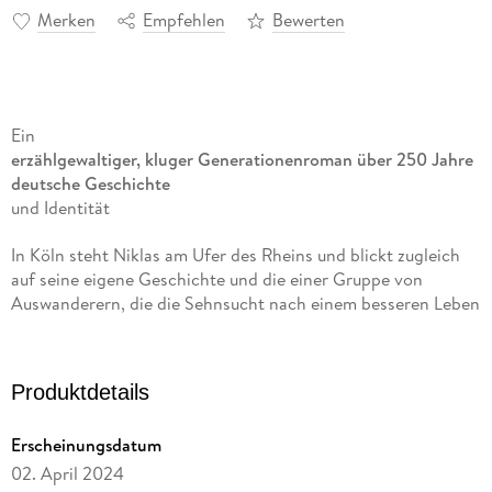
Merken
Empfehlen
Bewerten
Ein
erzählgewaltiger, kluger Generationenroman über 250 Jahre
deutsche Geschichte
und Identität
In Köln steht Niklas am Ufer des Rheins und blickt zugleich
auf seine eigene Geschichte und die einer Gruppe von
Auswanderern, die die Sehnsucht nach einem besseren Leben
vor 250 Jahren zum Aufbruch nach Amerika trieb. Ihr Traum
endete bereits am Niederrhein, wo man sie nicht über die
Grenze nach Holland ließ.
Produktdetails
Und Niklas' Traum? Welche Sehnsucht trieb ihn hin zu einer
Erscheinungsdatum
anderen Frau? Und kann er seinem kleinen Sohn Lewin
trotzdem ein guter Vater sein? In der Geschichte seiner
02. April 2024