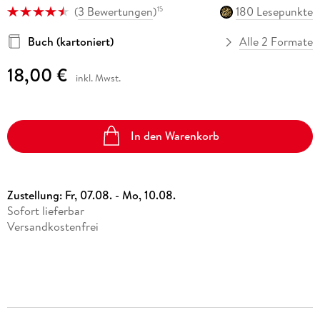
Vergissmeinnicht
(
3 Bewertungen
)
180 Lesepunkte
15
Ulrich Thimm
eBook epub
Hörbuch Downloads im Bundle
Science Fiction
16,99 €
Sonstiger Artikel
Kalender
Buch (kartoniert)
Alle 2 Formate
12,95 €
Fremdsprachige Bücher
15,99 €
Das kleine Strandschlösschen
Statt
15,74 €
Band 1
18,00 €
Rebecca Schulz
Taschenbücher
inkl. Mwst.
Hörbuch Download
Filmriss auf Immenhof
17,95 €
Karsten Dusse
In den Warenkorb
Buch (gebunden)
24,00 €
Zustellung:
Fr, 07.08. - Mo, 10.08.
Sofort lieferbar
Versandkostenfrei