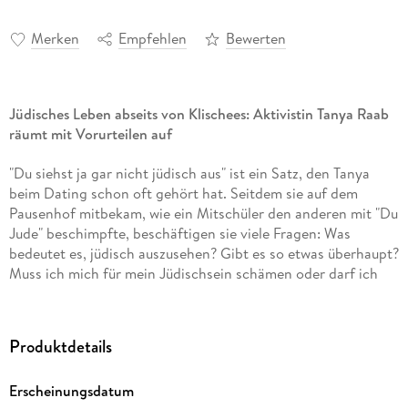
Merken
Empfehlen
Bewerten
Jüdisches Leben abseits von Klischees: Aktivistin Tanya Raab
räumt mit Vorurteilen auf
"Du siehst ja gar nicht jüdisch aus" ist ein Satz, den Tanya
beim Dating schon oft gehört hat. Seitdem sie auf dem
Pausenhof mitbekam, wie ein Mitschüler den anderen mit "Du
Jude" beschimpfte, beschäftigen sie viele Fragen: Was
bedeutet es, jüdisch auszusehen? Gibt es so etwas überhaupt?
Muss ich mich für mein Jüdischsein schämen oder darf ich
stolz darauf sein?
Geboren in der Ukraine, zog Tanya Raab mit 3 Jahren als
Produktdetails
jüdischer Kontingentflüchtling nach Deutschland. Ihre
Mutter ist jüdisch, ihr Vater nicht. Über die Jahre wird ihr
Erscheinungsdatum
immer wieder geraten,
diesen Teil von ihr zu verschweigen,