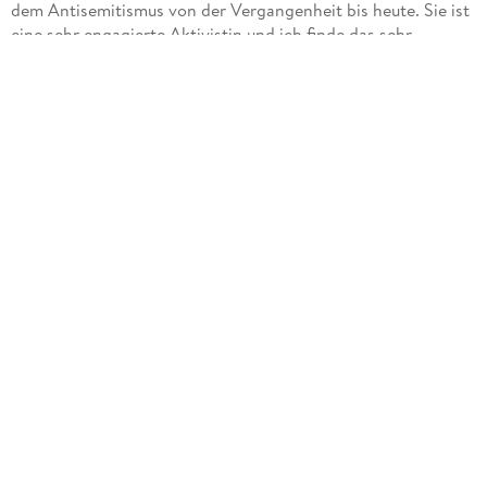
dem Antisemitismus von der Vergangenheit bis heute. Sie ist
eine sehr engagierte Aktivistin und ich finde das sehr
bewundernswert.