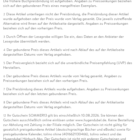
Die frühere Buchpreisbindung ist aufgehoben. Angaben zu Preissenkungen beziehen
sich auf den gebundenen Preis eines mangelfreien Exemplars.
Diese Artikel unterliegen nicht der Preisbindung, die Preisbindung dieser Artikel
2
wurde aufgehoben oder der Preis wurde vom Verlag gesenkt. Die jeweils zutreffende
Alternative wird Ihnen auf der Artikelseite dargestellt. Angaben zu Preissenkungen
beziehen sich auf den vorherigen Preis.
Durch Öffnen der Leseprobe willigen Sie ein, dass Daten an den Anbieter der
3
Leseprobe übermittelt werden.
Der gebundene Preis dieses Artikels wird nach Ablauf des auf der Artikelseite
4
dargestellten Datums vom Verlag angehoben.
Der Preisvergleich bezieht sich auf die unverbindliche Preisempfehlung (UVP) des
5
Herstellers.
Der gebundene Preis dieses Artikels wurde vom Verlag gesenkt. Angaben zu
6
Preissenkungen beziehen sich auf den vorherigen Preis.
Die Preisbindung dieses Artikels wurde aufgehoben. Angaben zu Preissenkungen
7
beziehen sich auf den letzten gebundenen Preis.
Der gebundene Preis dieses Artikels wird nach Ablauf des auf der Artikelseite
8
dargestellten Datums vom Verlag angehoben.
Ihr Gutschein SOMMER13 gilt bis einschließlich 10.08.2026. Sie können den
12
Gutschein ausschließlich online einlösen unter www.hugendubel.de. Keine Bestellung
zur Abholung mit Zahlung in der Filiale möglich. Der Gutschein ist nicht gültig für
gesetzlich preisgebundene Artikel (deutschsprachige Bücher und eBooks) sowie für
preisgebundene Kalender, tolino shine (4016621130466), tolino select und das
Hugendubel Hörbuch Abo. Der Gutschein ist nicht mit anderen Gutscheinen und