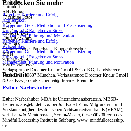
Entdecken Sie mehr
Produktart
kartoniert
Abbildungen
Ratgeber: Karriere und Erfolg
77 farbige Fotos
Achtsamkeit
Gewicht
Körper und Geist: Meditation und Visualisierung
427 g
Umgang mit / Ratgeber zu Stress
Größe (L/B/H)
Management: Führung und Motivation
208/136/27 mm
Ratgeber: Karriere und Erfolg
Sonstiges
Achtsamkeit
Großformatiges Paperback. Klappenbroschur
Körper und Geist: Meditation und Visualisierung
ISBN
Umgang mit / Ratgeber zu Stress
9783426292938
Management: Führung und Motivation
Herstelleradresse
Verlagsgruppe Droemer Knaur GmbH & Co. KG, Landsberger
Portrait
Straße 346, 80687 München, Verlagsgruppe Droemer Knaur GmbH
& Co. KG, produktsicherheit@droemer-knaur.de
Esther Narbeshuber
Esther Narbeshuber, MBA ist Unternehmensberaterin, MBSR-
Lehrerin, ausgebildet u. a. bei Jon Kabat-Zinn, Mitgründerin und
Vorstandsmitglied des deutschen Achtsamkeitsverbands (VFAM),
zert. Lehr- & Mentorcoach, Scrum-Master, Geschäftsführerin des
Mindful Leadership Institut in Salzburg. www. mindfulleadership.
de