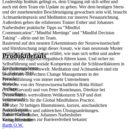
Leadership Instituts gelingt es, dem Umgang mit sich selbst und
auch mit dem Team ein Update zu geben. Wer dem heutigen Stress
und der zunehmenden Beschleunigung gewachsen sein will, braucht
Achtsamkeitspraxis und Meditation zur inneren Neuausrichtung.
Außerdem geben die erfahrenen Trainer Esther und Johannes
Narbeshuber praktische Tipps zu "Mindful
Communication","Mindful Meetings" und "Mindful Decision
Taking" - allein und im Team.
Basierend auf den neusten Erkenntnissen der Neurowissenschaft
und Hirnforschung zeigt dieser Ansatz, wie man neuronale Muster
verändern kann, und man erfährt, wie man sich selbst und andere
Produktdetails
effizient und zugleich empathisch führen kann. Und sicher ist:
Selbstführung und soziale Kompetenz sind die Schlüsselfaktoren in
Erscheinungsdatum
der modernen Arbeitswelt. Meditation und Achtsamkeit sind ein
01. Februar 2019
bedeutender Teil echten Change Managements in der
Sprache
Personalführung von immer mehr Unternehmen
deutsch
Vorworte von der Neurowissenschaftlerin Britta Hölzel
Auflage
(TUM/Harvard) und von Peter Bostelmann, Direktor bei
Neuauflage
Deutschlands wertvollstem Weltkonzern SAP und dort
Seitenanzahl
verantwortlich für die Global Mindfulness Practice.
256
Mit über 70 farbigen Illustrationen, kurzen, anschaulichen
Autor/Autorin
Praxisbeispielen und zahlreichen Übungsanleitungen.
Barrierefreiheit
Esther Narbeshuber, Johannes Narbeshuber
Keine Information zur Barrierefreiheit bekannt
Verlag/Hersteller
Barth O.W.