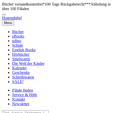
Bücher versandkostenfrei*
100 Tage Rückgaberecht***
Abholung in
über 100 Filialen
Hugendubel
Menu
Bücher
eBooks
tolino
Schule
English Books
Hörbücher
Spielwaren
Die Welt der Kinder
Kalender
Geschenke
Schreibwaren
SALE²
Filiale finden
Service & Hilfe
Kontakt
Newsletter