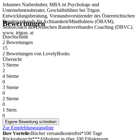
Johannes Narbeshuber, MBA ist Psychologe und
Unternehmensberater, Geschäftsführer bei Trigon
Entwicklungsberatung, Vorstandsvorsitzender des Österreichischen
Bundesverbands für Achtsamkeit/Mindfulness (ÖBAM),
Bewertungen
Seniorcoach des Deutschen Bundesverbandes Coaching (DBVC).
www. trigon. at
Durchschnitt
2 Bewertungen
15
2 Bewertungen
von
LovelyBooks
Übersicht
5 Sterne
2
4 Sterne
0
3 Sterne
0
2 Sterne
0
1 Stern
0
Eigene Bewertung schreiben
Zur Empfehlungsrangliste
Ihre Vorteile:
Bücher versandkostenfrei*
100 Tage
Rückgaberecht***
Abholung in über 100 Filialen
uvm.