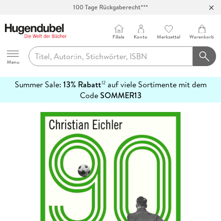
100 Tage Rückgaberecht***
Abholung in über 100 Filialen
Filiale
Konto
Merkzettel
Warenkorb
Hugendubel
Menu
Summer Sale:
13% Rabatt
auf viele Sortimente mit dem
12
mehr
Code
SOMMER13
erfahren