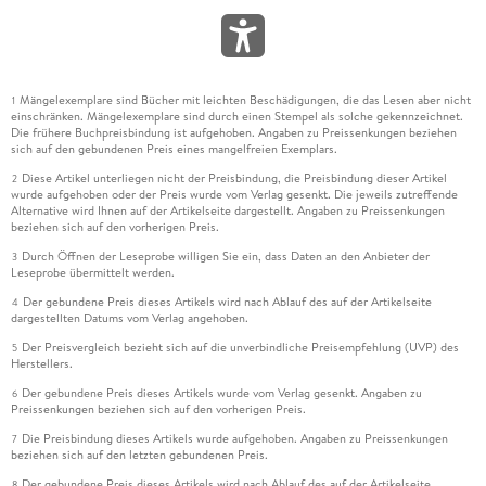
Mängelexemplare sind Bücher mit leichten Beschädigungen, die das Lesen aber nicht
1
einschränken. Mängelexemplare sind durch einen Stempel als solche gekennzeichnet.
Die frühere Buchpreisbindung ist aufgehoben. Angaben zu Preissenkungen beziehen
sich auf den gebundenen Preis eines mangelfreien Exemplars.
Diese Artikel unterliegen nicht der Preisbindung, die Preisbindung dieser Artikel
2
wurde aufgehoben oder der Preis wurde vom Verlag gesenkt. Die jeweils zutreffende
Alternative wird Ihnen auf der Artikelseite dargestellt. Angaben zu Preissenkungen
beziehen sich auf den vorherigen Preis.
Durch Öffnen der Leseprobe willigen Sie ein, dass Daten an den Anbieter der
3
Leseprobe übermittelt werden.
Der gebundene Preis dieses Artikels wird nach Ablauf des auf der Artikelseite
4
dargestellten Datums vom Verlag angehoben.
Der Preisvergleich bezieht sich auf die unverbindliche Preisempfehlung (UVP) des
5
Herstellers.
Der gebundene Preis dieses Artikels wurde vom Verlag gesenkt. Angaben zu
6
Preissenkungen beziehen sich auf den vorherigen Preis.
Die Preisbindung dieses Artikels wurde aufgehoben. Angaben zu Preissenkungen
7
beziehen sich auf den letzten gebundenen Preis.
Der gebundene Preis dieses Artikels wird nach Ablauf des auf der Artikelseite
8