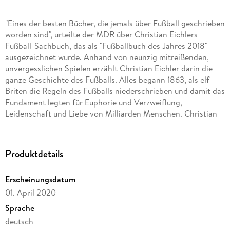
"Eines der besten Bücher, die jemals über Fußball geschrieben
worden sind", urteilte der MDR über Christian Eichlers
Fußball-Sachbuch, das als "Fußballbuch des Jahres 2018"
ausgezeichnet wurde. Anhand von neunzig mitreißenden,
unvergesslichen Spielen erzählt Christian Eichler darin die
ganze Geschichte des Fußballs. Alles begann 1863, als elf
Briten die Regeln des Fußballs niederschrieben und damit das
Fundament legten für Euphorie und Verzweiflung,
Leidenschaft und Liebe von Milliarden Menschen. Christian
Eichler lässt das »Wunder von Bern« ebenso lebendig werden
wie das »Wembley-Tor« die »Hand Gottes«, die »Meister der
Herzen« und viele andere legendäre Spiele, Helden und Tore.
Produktdetails
Alle finden sie Platz in dieser Geschichte des Fußballs: von
Alfredo di Stéfano bis Ferenc Puskás, von Garrincha bis Pelé,
Erscheinungsdatum
von Roberto Boninsegna bis Johan Cruyff, von Bobby
01. April 2020
Charlton bis Christiano Ronaldo, von Max Morlock und Fritz
Walter bis Uwe Seeler, Franz Charlton bis Beckenbauer, Gerd
Sprache
Müller und Günter Netzer. Dazu die großen Mannschaften:
deutsch
Rapid Wien, Manchester United, Real Madrid, FC Barcelona,