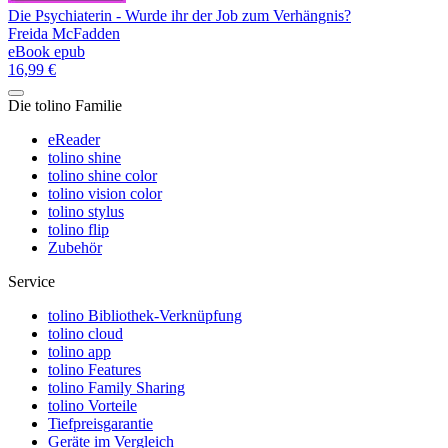
Die Psychiaterin - Wurde ihr der Job zum Verhängnis?
Freida McFadden
eBook epub
16,99 €
Die tolino Familie
eReader
tolino shine
tolino shine color
tolino vision color
tolino stylus
tolino flip
Zubehör
Service
tolino Bibliothek-Verknüpfung
tolino cloud
tolino app
tolino Features
tolino Family Sharing
tolino Vorteile
Tiefpreisgarantie
Geräte im Vergleich