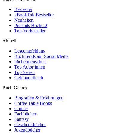
Bestseller
#BookTok Bestseller
Neuheiten
Preishits Bücher
2
Top-Vorbesteller
Aktuell
Leseempfehlung
Buchtrends auf Social Media
büchermenschen
Top Autor:innen
Top Serien
Gebrauchtbuch
Buch Genres
Biografien & Erfahrungen
Coffee Table Books
Comics
Fachbücher
Fantasy
Geschenkbücher
Jugendbücher