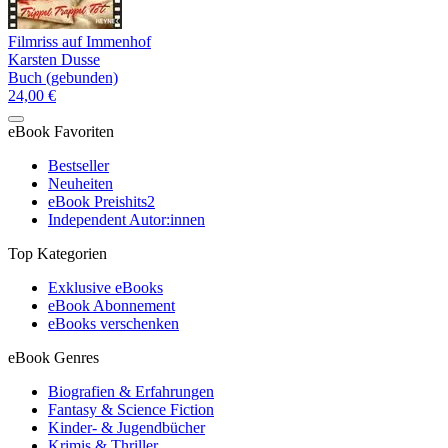
Filmriss auf Immenhof
Karsten Dusse
Buch (gebunden)
24,00 €
eBook Favoriten
Bestseller
Neuheiten
eBook Preishits
2
Independent Autor:innen
Top Kategorien
Exklusive eBooks
eBook Abonnement
eBooks verschenken
eBook Genres
Biografien & Erfahrungen
Fantasy & Science Fiction
Kinder- & Jugendbücher
Krimis & Thriller