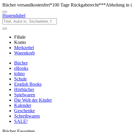
Bücher versandkostenfrei*
100 Tage Rückgaberecht***
Abholung in ü
Hugendubel
Filiale
Konto
Merkzettel
Warenkorb
Bücher
eBooks
tolino
Schule
English Books
Hörbücher
Spielwaren
Die Welt der Kinder
Kalender
Geschenke
Schreibwaren
SALE²
Bücher Favoriten