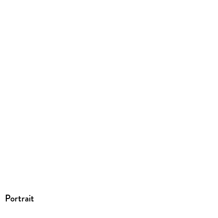
Dateiformat
EPUB
ISBN
9783426406380
Portrait