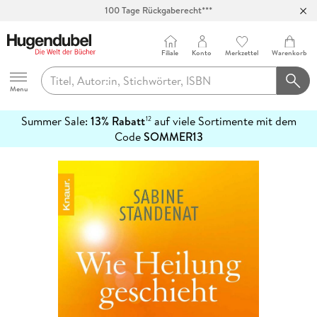
100 Tage Rückgaberecht***
Abholung in über 100 Filialen
Filiale
Konto
Merkzettel
Warenkorb
Hugendubel
Menu
Summer Sale:
13% Rabatt
auf viele Sortimente mit dem
12
mehr
Code
SOMMER13
erfahren