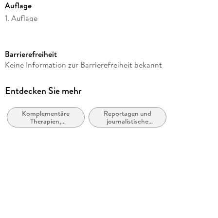
Auflage
1. Auflage
Seitenanzahl
240
Barrierefreiheit
Dateigröße
Keine Information zur Barrierefreiheit bekannt
2,06 MB
Autor/Autorin
Entdecken Sie mehr
Mag. Sabine Standenat
Komplementäre
Reportagen und
Verlag/Hersteller
Therapien,
journalistische
Knaur MensSana eBook
Heilverfahren und
Berichterstattung
Gesundheit
oder
Kopierschutz
zusammengestellte
Kolumnen
mit Wasserzeichen versehen
Family Sharing
Ja
Produktart
EBOOK