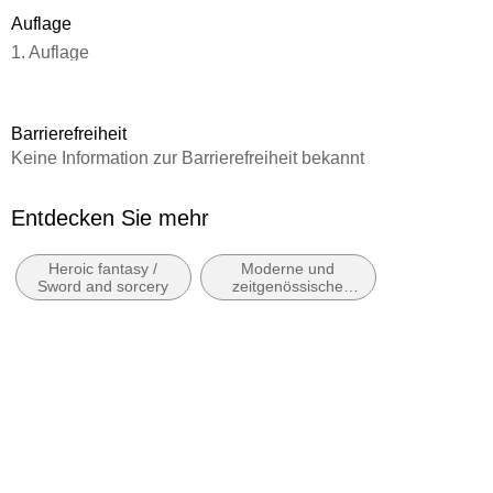
Auflage
1. Auflage
Seitenanzahl
500
Barrierefreiheit
Dateigröße
Keine Information zur Barrierefreiheit bekannt
4,35 MB
Reihe
Entdecken Sie mehr
Die Chroniken der Dämmerlande, 2
Heroic fantasy /
Moderne und
Autor/Autorin
Sword and sorcery
zeitgenössische
Sandra Melli
Belletristik: allgemein
und literarisch
Verlag/Hersteller
Knaur eBook
Kopierschutz
mit Wasserzeichen versehen
Family Sharing
Ja