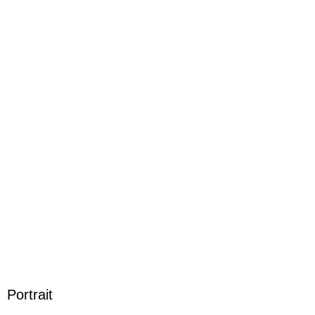
Produktart
EBOOK
Dateiformat
EPUB
ISBN
9783426415535
Portrait