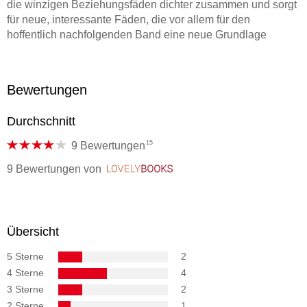
die winzigen Beziehungsfäden dichter zusammen und sorgt
für neue, interessante Fäden, die vor allem für den
hoffentlich nachfolgenden Band eine neue Grundlage
bilden. Die Handlung an sich ist abwechslungsreich und
unterhaltend und macht vor allem Lust auf mehr." www.
media-mania. de
Bewertungen
Durchschnitt
15
9 Bewertungen
9 Bewertungen
von
LovelyBooks
Übersicht
5 Sterne
2
4 Sterne
4
3 Sterne
2
2 Sterne
1