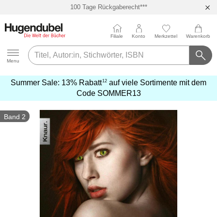
100 Tage Rückgaberecht***
Abholung in über 100 Filialen
Filiale
Konto
Merkzettel
Warenkorb
Hugendubel
Menu
12
Summer Sale:
13% Rabatt
auf viele Sortimente mit dem
mehr
Code
SOMMER13
erfahren
Band 2