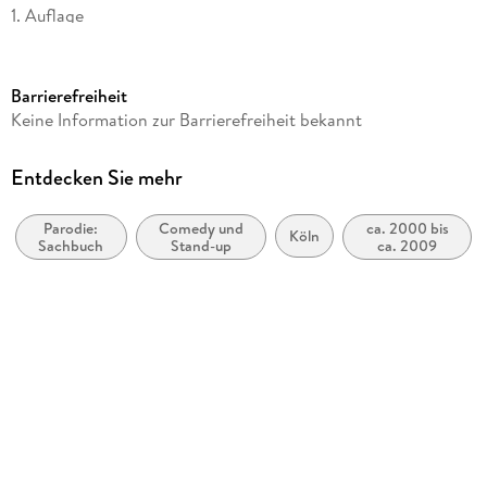
1. Auflage
Seitenanzahl
224
Barrierefreiheit
Dateigröße
Keine Information zur Barrierefreiheit bekannt
3,77 MB
Autor/Autorin
Entdecken Sie mehr
Bademeister Schaluppke
Parodie:
Comedy und
ca. 2000 bis
Verlag/Hersteller
Köln
Sachbuch
Stand-up
ca. 2009
Knaur eBook
Kopierschutz
mit Wasserzeichen versehen
Family Sharing
Ja
Produktart
EBOOK
Dateiformat