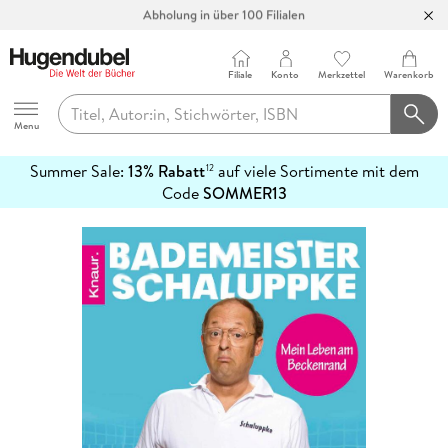
Abholung in über 100 Filialen
Filiale
Konto
Merkzettel
Warenkorb
Hugendubel
Menu
Summer Sale:
13% Rabatt
auf viele Sortimente mit dem
12
mehr
Code
SOMMER13
erfahren