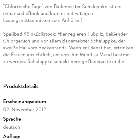
"Chlorreiche Tage" von Bademeister Schaluppke ist ein
enhanced eBook und kommt mit witzigen
Lesungsmittschnitten zum Anhören!
Spaßbad Köln-Zollstock: Hier regieren Fußpilz, beißender
Chlorgeruch und vor allem Bademeister Schaluppke, der
»weiße Hai vom Beckenrand«. Wenn er Dienst hat, ertrinken
die Frauen absichtlich, um von ihm Mund zu Mund beatmet
zu werden. Schaluppke schickt nervige Badegäste in die
Umkleide und blasenschwache Opis zum Beckenboden-
Training. Er rappt die Baderegeln, rockt die Poolnudel und
zelebriert handtuchschwingend den Erlebnisaufguss in der
Produktdetails
Damensauna. Die besten Momente seiner chlorreichen Tage
hat er nun in seinem Tagebuch festgehalten. Für alle, die
Erscheinungsdatum
nicht bis zum nächsten Schwimmbadbesuch warten wollen.
02. November 2012
Sprache
deutsch
Auflage