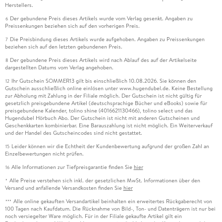
Herstellers.
Der gebundene Preis dieses Artikels wurde vom Verlag gesenkt. Angaben zu
6
Preissenkungen beziehen sich auf den vorherigen Preis.
Die Preisbindung dieses Artikels wurde aufgehoben. Angaben zu Preissenkungen
7
beziehen sich auf den letzten gebundenen Preis.
Der gebundene Preis dieses Artikels wird nach Ablauf des auf der Artikelseite
8
dargestellten Datums vom Verlag angehoben.
Ihr Gutschein SOMMER13 gilt bis einschließlich 10.08.2026. Sie können den
12
Gutschein ausschließlich online einlösen unter www.hugendubel.de. Keine Bestellung
zur Abholung mit Zahlung in der Filiale möglich. Der Gutschein ist nicht gültig für
gesetzlich preisgebundene Artikel (deutschsprachige Bücher und eBooks) sowie für
preisgebundene Kalender, tolino shine (4016621130466), tolino select und das
Hugendubel Hörbuch Abo. Der Gutschein ist nicht mit anderen Gutscheinen und
Geschenkkarten kombinierbar. Eine Barauszahlung ist nicht möglich. Ein Weiterverkauf
und der Handel des Gutscheincodes sind nicht gestattet.
Leider können wir die Echtheit der Kundenbewertung aufgrund der großen Zahl an
15
Einzelbewertungen nicht prüfen.
Alle Informationen zur Tiefpreisgarantie finden Sie
hier
16
Alle Preise verstehen sich inkl. der gesetzlichen MwSt. Informationen über den
*
Versand und anfallende Versandkosten finden Sie
hier
Alle online gekauften Versandartikel beinhalten ein erweitertes Rückgaberecht von
***
100 Tagen nach Kaufdatum. Die Rücknahme von Bild-, Ton- und Datenträgern ist nur bei
noch versiegelter Ware möglich. Für in der Filiale gekaufte Artikel gilt ein