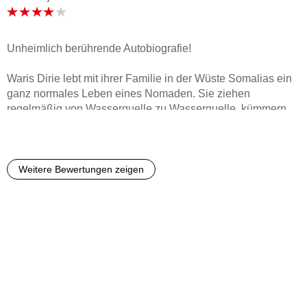
auch daran lag, dass ich sie stellenweise sehr
unsympathisch fand.
Unheimlich berührende Autobiografie!
Waris Dirie lebt mit ihrer Familie in der Wüste Somalias ein
ganz normales Leben eines Nomaden. Sie ziehen
regelmäßig von Wasserquelle zu Wasserquelle, kümmern
sich um ihre Nutztiere und führen ein einfaches Leben. Doch
mit fünf Jahren muss sie eines der schlimmsten Rituale
durchleben, die weibliche Beschneidung. Als sie mit
vierzehn Jahre von ihrem Vater gezwungen werden soll
Weitere Bewertungen zeigen
einen viel älteren Mann zu heiraten sieht sie keinen anderen
Ausweg und läuft weg. Nachdem sie die Flucht durch die
Wüste geschafft hat, beginnt sie in der Hauptstadt
Mogadischu bei ihrem Onkel dem somalischen Botschafter,
als Dienstmädchen zu arbeiten. Als sie ihn nach England
begleitet, kann sie ihn überzeugen dort zu bleiben und hält
sich mit Gelegenheitsjobs über Wasser. Mit 18 Jahren wird
sie durch Zufall als Model entdeckt und beginnt damit eine
Karriere zu machen.Eine unheimlich berührende