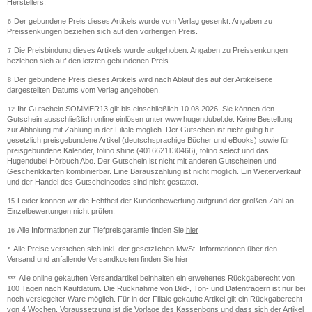
Herstellers.
Der gebundene Preis dieses Artikels wurde vom Verlag gesenkt. Angaben zu
6
Preissenkungen beziehen sich auf den vorherigen Preis.
Die Preisbindung dieses Artikels wurde aufgehoben. Angaben zu Preissenkungen
7
beziehen sich auf den letzten gebundenen Preis.
Der gebundene Preis dieses Artikels wird nach Ablauf des auf der Artikelseite
8
dargestellten Datums vom Verlag angehoben.
Ihr Gutschein SOMMER13 gilt bis einschließlich 10.08.2026. Sie können den
12
Gutschein ausschließlich online einlösen unter www.hugendubel.de. Keine Bestellung
zur Abholung mit Zahlung in der Filiale möglich. Der Gutschein ist nicht gültig für
gesetzlich preisgebundene Artikel (deutschsprachige Bücher und eBooks) sowie für
preisgebundene Kalender, tolino shine (4016621130466), tolino select und das
Hugendubel Hörbuch Abo. Der Gutschein ist nicht mit anderen Gutscheinen und
Geschenkkarten kombinierbar. Eine Barauszahlung ist nicht möglich. Ein Weiterverkauf
und der Handel des Gutscheincodes sind nicht gestattet.
Leider können wir die Echtheit der Kundenbewertung aufgrund der großen Zahl an
15
Einzelbewertungen nicht prüfen.
Alle Informationen zur Tiefpreisgarantie finden Sie
hier
16
Alle Preise verstehen sich inkl. der gesetzlichen MwSt. Informationen über den
*
Versand und anfallende Versandkosten finden Sie
hier
Alle online gekauften Versandartikel beinhalten ein erweitertes Rückgaberecht von
***
100 Tagen nach Kaufdatum. Die Rücknahme von Bild-, Ton- und Datenträgern ist nur bei
noch versiegelter Ware möglich. Für in der Filiale gekaufte Artikel gilt ein Rückgaberecht
von 4 Wochen. Voraussetzung ist die Vorlage des Kassenbons und dass sich der Artikel