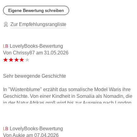
"Das Grauen, das sich in diesen Zeilen offenbart, macht
Eigene Bewertung schreiben
sprachlos." Kölner Stadt-Anzeiger
Zur Empfehlungsrangliste
LovelyBooks-Bewertung
Von Chrissy87
am
31.05.2026
Sehr bewegende Geschichte
In "Wüstenblume" erzählt das somalische Model Waris ihre
Geschichte. Von einer Kindheit in Somalia als Nomadin, die
in der Natur Afrikas groß wird bis zur Ausreise nach London
und ihren ersten Schritten als Model. Mich hat die
Geschichte sehr bewegt, besonders das Thema der
weiblichen Genitalverstümmelung war sehr hart zu
LovelyBooks-Bewertung
lesen.Die Geschichte hat mich allerdings ab dem Punkt wo
Von Aukje
am
07.04.2026
es für Waris nach London ging etwas verloren, was vielleicht