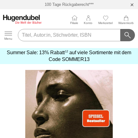
100 Tage Rückgaberecht***
Abholung in über 100 Filialen
Filiale
Konto
Merkzettel
Warenkorb
Hugendubel
Menu
12
Summer Sale:
13% Rabatt
auf viele Sortimente mit dem
mehr
Code
SOMMER13
erfahren