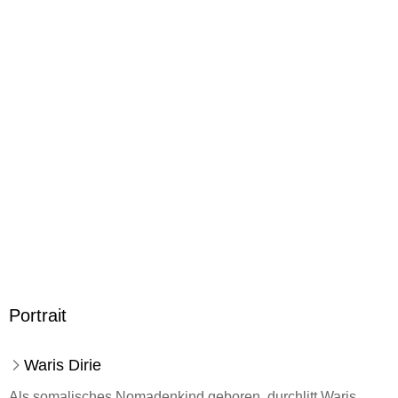
Ja
Produktart
EBOOK
Dateiformat
EPUB
ISBN
9783426418963
Portrait
Waris Dirie
Als somalisches Nomadenkind geboren, durchlitt Waris