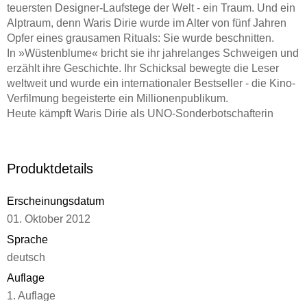
teuersten Designer-Laufstege der Welt - ein Traum. Und ein
Alptraum, denn Waris Dirie wurde im Alter von fünf Jahren
Opfer eines grausamen Rituals: Sie wurde beschnitten.
In »Wüstenblume« bricht sie ihr jahrelanges Schweigen und
erzählt ihre Geschichte. Ihr Schicksal bewegte die Leser
weltweit und wurde ein internationaler Bestseller - die Kino-
Verfilmung begeisterte ein Millionenpublikum.
Heute kämpft Waris Dirie als UNO-Sonderbotschafterin
gegen die Genitalverstümmelung, die täglich 6000 Mädchen
weltweit erleiden müssen.
»Ich weiß, dass >Wüstenblume< eine wichtige Botschaft
Produktdetails
hat, die von allen Menschen geteilt wird: die Achtung vor der
menschlichen Würde. « Waris Dirie
Erscheinungsdatum
01. Oktober 2012
Sprache
deutsch
Auflage
1. Auflage