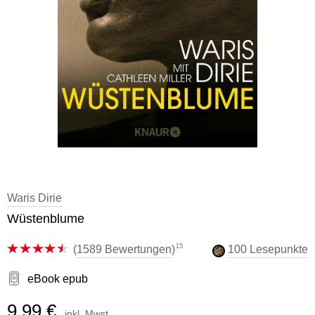
Waris Dirie
Wüstenblume
15
(
1589 Bewertungen
)
100 Lesepunkte
eBook epub
9,99 €
inkl. Mwst.