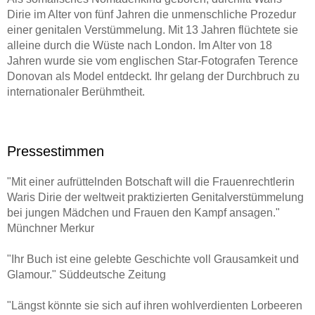
Dirie im Alter von fünf Jahren die unmenschliche Prozedur
einer genitalen Verstümmelung. Mit 13 Jahren flüchtete sie
alleine durch die Wüste nach London. Im Alter von 18
Jahren wurde sie vom englischen Star-Fotografen Terence
Donovan als Model entdeckt. Ihr gelang der Durchbruch zu
internationaler Berühmtheit.
In einem Interview für das Magazin "Marie Claire" in New
Pressestimmen
York erzählte Waris Dirie über ihr Schicksal und das
grausame Ritual der Genitalverstümmelung an Frauen und
"Mit einer aufrüttelnden Botschaft will die Frauenrechtlerin
löste damit weltweit eine Welle von Mitgefühl und Protesten
Waris Dirie der weltweit praktizierten Genitalverstümmelung
aus. UN-Generalsekretär Kofi Annan ernannte sie zur UN-
bei jungen Mädchen und Frauen den Kampf ansagen."
Sonderbotschafterin im Kampf gegen weibliche
Münchner Merkur
Genitalverstümmelung.
"Ihr Buch ist eine gelebte Geschichte voll Grausamkeit und
Als Menschenrechtsaktivistin, Bestsellerautorin und
Glamour." Süddeutsche Zeitung
Künstlerin inspiriert Waris Dirie heute weltweit Millionen von
Frauen und schenkt ihnen Hoffnung. Mit der von ihr
"Längst könnte sie sich auf ihren wohlverdienten Lorbeeren
gegründeten Desert Flower Foundation kämpft sie weltweit