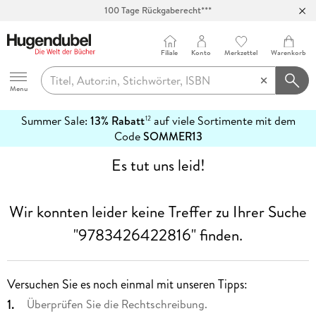
100 Tage Rückgaberecht***
Abholung in über 100 Filialen
Filiale
Konto
Merkzettel
Warenkorb
Hugendubel
Menu
Summer Sale:
13% Rabatt
auf viele Sortimente mit dem
12
mehr
Code
SOMMER13
erfahren
Es tut uns leid!
Wir konnten leider keine Treffer zu Ihrer Suche
"9783426422816"
finden.
Versuchen Sie es noch einmal mit unseren Tipps:
Überprüfen Sie die Rechtschreibung.