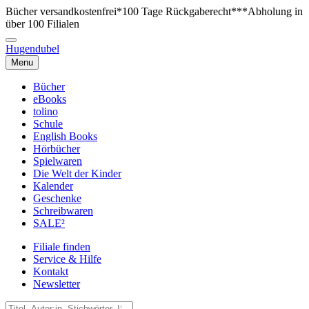
Bücher versandkostenfrei*
100 Tage Rückgaberecht***
Abholung in
über 100 Filialen
Hugendubel
Menu
Bücher
eBooks
tolino
Schule
English Books
Hörbücher
Spielwaren
Die Welt der Kinder
Kalender
Geschenke
Schreibwaren
SALE²
Filiale finden
Service & Hilfe
Kontakt
Newsletter