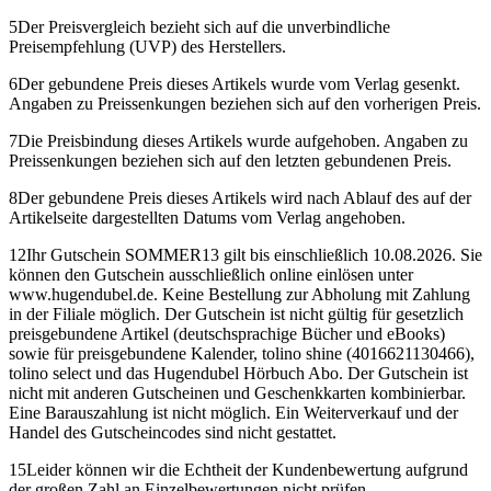
5
Der Preisvergleich bezieht sich auf die unverbindliche
Preisempfehlung (UVP) des Herstellers.
6
Der gebundene Preis dieses Artikels wurde vom Verlag gesenkt.
Angaben zu Preissenkungen beziehen sich auf den vorherigen Preis.
7
Die Preisbindung dieses Artikels wurde aufgehoben. Angaben zu
Preissenkungen beziehen sich auf den letzten gebundenen Preis.
8
Der gebundene Preis dieses Artikels wird nach Ablauf des auf der
Artikelseite dargestellten Datums vom Verlag angehoben.
12
Ihr Gutschein SOMMER13 gilt bis einschließlich 10.08.2026. Sie
können den Gutschein ausschließlich online einlösen unter
www.hugendubel.de. Keine Bestellung zur Abholung mit Zahlung
in der Filiale möglich. Der Gutschein ist nicht gültig für gesetzlich
preisgebundene Artikel (deutschsprachige Bücher und eBooks)
sowie für preisgebundene Kalender, tolino shine (4016621130466),
tolino select und das Hugendubel Hörbuch Abo. Der Gutschein ist
nicht mit anderen Gutscheinen und Geschenkkarten kombinierbar.
Eine Barauszahlung ist nicht möglich. Ein Weiterverkauf und der
Handel des Gutscheincodes sind nicht gestattet.
15
Leider können wir die Echtheit der Kundenbewertung aufgrund
der großen Zahl an Einzelbewertungen nicht prüfen.