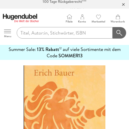
Abholung in über 100 Filialen
Filiale
Konto
Merkzettel
Warenkorb
Hugendubel
Menu
Summer Sale:
13% Rabatt
auf viele Sortimente mit dem
12
mehr
Code
SOMMER13
erfahren