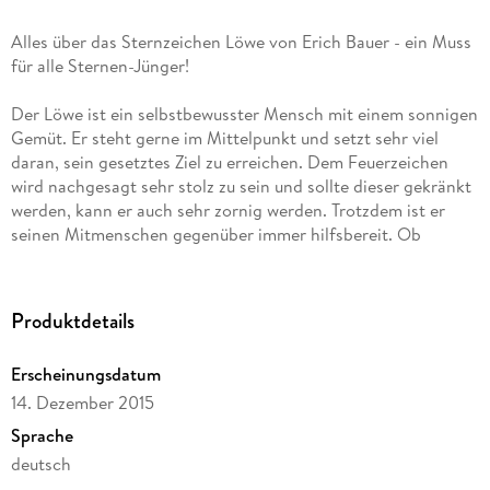
Alles über das Sternzeichen Löwe von Erich Bauer - ein Muss
für alle Sternen-Jünger!
Der Löwe ist ein selbstbewusster Mensch mit einem sonnigen
Gemüt. Er steht gerne im Mittelpunkt und setzt sehr viel
daran, sein gesetztes Ziel zu erreichen. Dem Feuerzeichen
wird nachgesagt sehr stolz zu sein und sollte dieser gekränkt
werden, kann er auch sehr zornig werden. Trotzdem ist er
seinen Mitmenschen gegenüber immer hilfsbereit. Ob
Widder, Waage, Wassermann - die 12-bändige Reihe enthüllt
alles Wissenswerte zu den einzelnen Sternzeichen.
Wissenschaftlich fundiert und unterhaltsam geschrieben
Produktdetails
erläutert der bekannteste Astrologe Europas persönliche
Stärken und Chancen und gibt wichtige Hinweise für Liebe,
Erscheinungsdatum
Gesundheit und Beruf. Mit Grafiken, Tabellen, Checklisten
14. Dezember 2015
und pfiffigen Illustrationen.
Sprache
deutsch