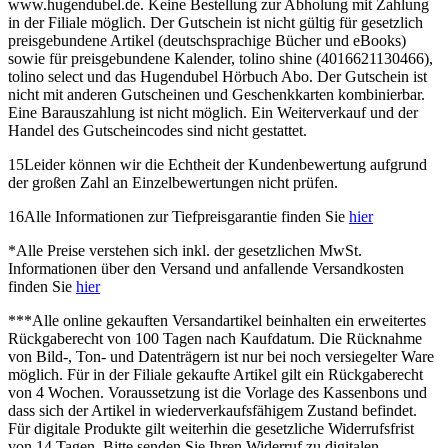
www.hugendubel.de. Keine Bestellung zur Abholung mit Zahlung
in der Filiale möglich. Der Gutschein ist nicht gültig für gesetzlich
preisgebundene Artikel (deutschsprachige Bücher und eBooks)
sowie für preisgebundene Kalender, tolino shine (4016621130466),
tolino select und das Hugendubel Hörbuch Abo. Der Gutschein ist
nicht mit anderen Gutscheinen und Geschenkkarten kombinierbar.
Eine Barauszahlung ist nicht möglich. Ein Weiterverkauf und der
Handel des Gutscheincodes sind nicht gestattet.
15
Leider können wir die Echtheit der Kundenbewertung aufgrund
der großen Zahl an Einzelbewertungen nicht prüfen.
16
Alle Informationen zur Tiefpreisgarantie finden Sie
hier
*
Alle Preise verstehen sich inkl. der gesetzlichen MwSt.
Informationen über den Versand und anfallende Versandkosten
finden Sie
hier
***
Alle online gekauften Versandartikel beinhalten ein erweitertes
Rückgaberecht von 100 Tagen nach Kaufdatum. Die Rücknahme
von Bild-, Ton- und Datenträgern ist nur bei noch versiegelter Ware
möglich. Für in der Filiale gekaufte Artikel gilt ein Rückgaberecht
von 4 Wochen. Voraussetzung ist die Vorlage des Kassenbons und
dass sich der Artikel in wiederverkaufsfähigem Zustand befindet.
Für digitale Produkte gilt weiterhin die gesetzliche Widerrufsfrist
von 14 Tagen. Bitte senden Sie Ihren Widerruf zu digitalen