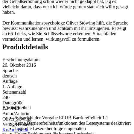
der Gehaltserhöhung schon wieder nicht geklappt hat, lag es
vielleicht daran, dass wir »Ich würde gerne« statt »Ich will« gesagt
haben.
Der Kommunikationspsychologe Oliver Stöwing hilft, die Sprache
bewusst wahrzunehmen und achtsam mit ihr umzugehen. Er zeigt
an 66 Tricks, wie Sie Schlüsselworte erkennen, Sprachfallen
vermeiden und lernen, wirkungsvoll zu formulieren.
Produktdetails
Erscheinungsdatum
26. Oktober 2016
Sprache
deutsch
Auflage
1. Auflage
Seitenanzahl
240
Dateigröße
Barrierefreiheit
2,34 MB
Autor/Autorin
Entspricht der Vorgabe EPUB Barrierefreiheit 1.1
Oliver Stöwing
Keine Barrierefreiheitsfunktionen des Lesesystems deaktiviert
Verlag/Hersteller
Logische Lesereihenfolge eingehalten
Knaur eBook
Hoher Farbkontrast für bessere Lesbarkeit