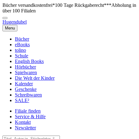
Bücher versandkostenfrei*
100 Tage Rückgaberecht***
Abholung in
über 100 Filialen
Hugendubel
Menu
Bücher
eBooks
tolino
Schule
English Books
Hörbücher
Spielwaren
Die Welt der Kinder
Kalender
Geschenke
Schreibwaren
SALE²
Filiale finden
Service & Hilfe
Kontakt
Newsletter