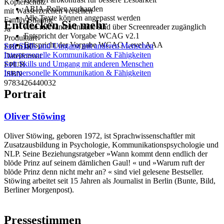
Kopierschutz
ARIA-Rollen vorhanden
mit Wasserzeichen versehen
Alle Texte können angepasst werden
Family Sharing
Entdecken Sie mehr
Alle relevanten Inhalte sind über Screenreader zugänglich
Ja
Entspricht der Vorgabe WCAG v2.1
Produktart
Entspricht der Vorgabe WCAG Level AAA
Soft Skills und Umgang mit anderen Menschen
EBOOK
Interpersonelle Kommunikation & Fähigkeiten
Dateiformat
Soft Skills und Umgang mit anderen Menschen
EPUB
Interpersonelle Kommunikation & Fähigkeiten
ISBN
9783426440032
Portrait
Oliver Stöwing
Oliver Stöwing, geboren 1972, ist Sprachwissenschaftler mit
Zusatzausbildung in Psychologie, Kommunikationspsychologie und
NLP. Seine Beziehungsratgeber »Wann kommt denn endlich der
blöde Prinz auf seinem dämlichen Gaul! « und »Warum ruft der
blöde Prinz denn nicht mehr an? « sind viel gelesene Bestseller.
Stöwing arbeitet seit 15 Jahren als Journalist in Berlin (Bunte, Bild,
Berliner Morgenpost).
Pressestimmen