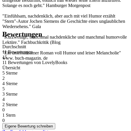
dringende Bedürfnis, endlich mal wieder seine Eltern anzurufen.
Solange es noch geht." Hamburger Morgenpost
"Einfühlsam, nachdenklich, aber auch mit viel Humor erzählt
"Stern"-Autor Jochen Siemens die Geschichte eines unglaublichen
Wiedersehens." Gala
Bewertungen
"Kurzweilige, manchmal nachdenkliche und manchmal humorvolle
Lektüre." Fachbuchkritik (Blog
Durchschnitt
11 Bewertungen
"Ein unterhaltsamer Roman voll Humor und leiser Melancholie"
15
www. buch-magazin. de
11 Bewertungen
von
LovelyBooks
Übersicht
5 Sterne
2
4 Sterne
5
3 Sterne
4
2 Sterne
0
1 Stern
0
Eigene Bewertung schreiben