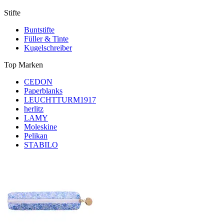
Stifte
Buntstifte
Füller & Tinte
Kugelschreiber
Top Marken
CEDON
Paperblanks
LEUCHTTURM1917
herlitz
LAMY
Moleskine
Pelikan
STABILO