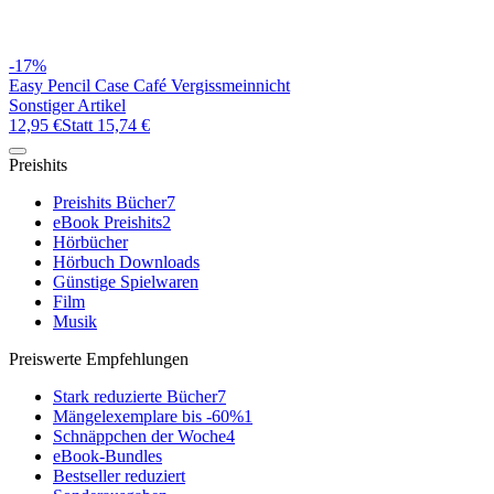
-17%
Easy Pencil Case Café Vergissmeinnicht
Sonstiger Artikel
12,95 €
Statt
15,74 €
Preishits
Preishits Bücher
7
eBook Preishits
2
Hörbücher
Hörbuch Downloads
Günstige Spielwaren
Film
Musik
Preiswerte Empfehlungen
Stark reduzierte Bücher
7
Mängelexemplare bis -60%
1
Schnäppchen der Woche
4
eBook-Bundles
Bestseller reduziert