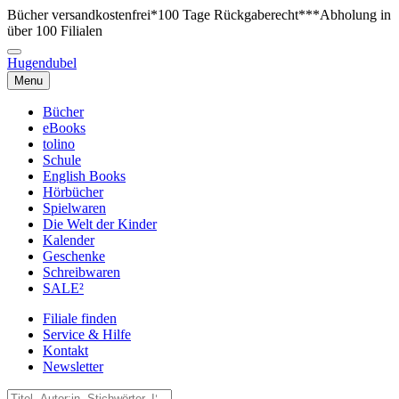
Bücher versandkostenfrei*
100 Tage Rückgaberecht***
Abholung in
über 100 Filialen
Hugendubel
Menu
Bücher
eBooks
tolino
Schule
English Books
Hörbücher
Spielwaren
Die Welt der Kinder
Kalender
Geschenke
Schreibwaren
SALE²
Filiale finden
Service & Hilfe
Kontakt
Newsletter