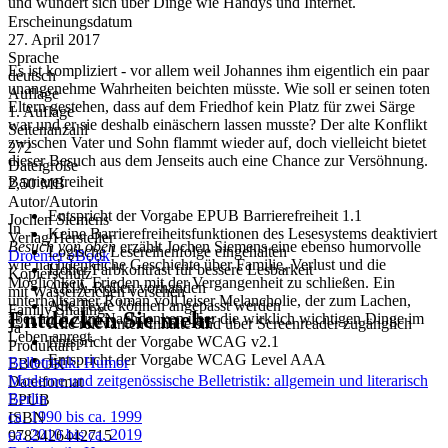
und wundert sich über Dinge wie Handys und Internet.
Erscheinungsdatum
27. April 2017
Sprache
Es ist kompliziert - vor allem weil Johannes ihm eigentlich ein paar
deutsch
unangenehme Wahrheiten beichten müsste. Wie soll er seinen toten
Auflage
Eltern gestehen, dass auf dem Friedhof kein Platz für zwei Särge
1. Auflage
war und er sie deshalb einäschern lassen musste? Der alte Konflikt
Seitenanzahl
zwischen Vater und Sohn flammt wieder auf, doch vielleicht bietet
272
dieser Besuch aus dem Jenseits auch eine Chance zur Versöhnung.
Dateigröße
Barrierefreiheit
2,50 MB
Autor/Autorin
Entspricht der Vorgabe EPUB Barrierefreiheit 1.1
Jochen Siemens
In
Keine Barrierefreiheitsfunktionen des Lesesystems deaktiviert
Verlag/Hersteller
Besuch von oben
erzählt Jochen Siemens eine ebenso humorvolle
Logische Lesereihenfolge eingehalten
Droemer eBook
wie nachdenkliche Geschichte über Familie, Verlust und die
Hoher Farbkontrast für bessere Lesbarkeit
Kopierschutz
Möglichkeit, Frieden mit der Vergangenheit zu schließen. Ein
ARIA-Rollen vorhanden
mit Wasserzeichen versehen
unterhaltsamer Roman voll leiser Melancholie, der zum Lachen,
Alle Texte können angepasst werden
Family Sharing
Entdecken Sie mehr
aber auch zum Nachdenken über die wirklich wichtigen Dinge im
Alle relevanten Inhalte sind über Screenreader zugänglich
Ja
Leben anregt.
Entspricht der Vorgabe WCAG v2.1
Produktart
Entspricht der Vorgabe WCAG Level AAA
Belletristik: Humor
EBOOK
Moderne und zeitgenössische Belletristik: allgemein und literarisch
Dateiformat
Berlin
EPUB
ca. 1990 bis ca. 1999
ISBN
ca. 2010 bis ca. 2019
9783426442715