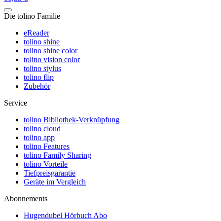
Die tolino Familie
eReader
tolino shine
tolino shine color
tolino vision color
tolino stylus
tolino flip
Zubehör
Service
tolino Bibliothek-Verknüpfung
tolino cloud
tolino app
tolino Features
tolino Family Sharing
tolino Vorteile
Tiefpreisgarantie
Geräte im Vergleich
Abonnements
Hugendubel Hörbuch Abo