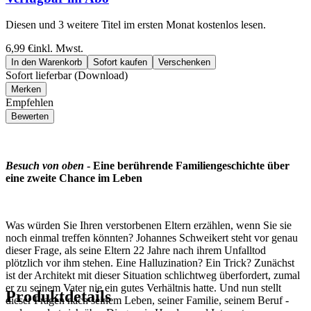
Diesen und 3 weitere Titel im ersten Monat kostenlos lesen.
6,99 €
inkl. Mwst.
In den Warenkorb
Sofort kaufen
Verschenken
Sofort lieferbar (Download)
Merken
Empfehlen
Bewerten
Besuch von oben
- Eine berührende Familiengeschichte über
eine zweite Chance im Leben
Was würden Sie Ihren verstorbenen Eltern erzählen, wenn Sie sie
noch einmal treffen könnten? Johannes Schweikert steht vor genau
dieser Frage, als seine Eltern 22 Jahre nach ihrem Unfalltod
plötzlich vor ihm stehen. Eine Halluzination? Ein Trick? Zunächst
ist der Architekt mit dieser Situation schlichtweg überfordert, zumal
er zu seinem Vater nie ein gutes Verhältnis hatte. Und nun stellt
Produktdetails
dieser Fragen nach seinem Leben, seiner Familie, seinem Beruf -