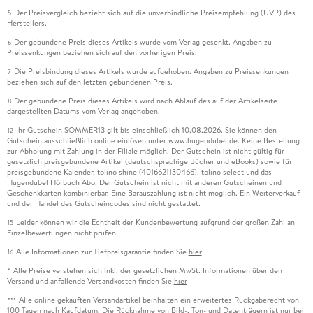
Der Preisvergleich bezieht sich auf die unverbindliche Preisempfehlung (UVP) des
5
Herstellers.
Der gebundene Preis dieses Artikels wurde vom Verlag gesenkt. Angaben zu
6
Preissenkungen beziehen sich auf den vorherigen Preis.
Die Preisbindung dieses Artikels wurde aufgehoben. Angaben zu Preissenkungen
7
beziehen sich auf den letzten gebundenen Preis.
Der gebundene Preis dieses Artikels wird nach Ablauf des auf der Artikelseite
8
dargestellten Datums vom Verlag angehoben.
Ihr Gutschein SOMMER13 gilt bis einschließlich 10.08.2026. Sie können den
12
Gutschein ausschließlich online einlösen unter www.hugendubel.de. Keine Bestellung
zur Abholung mit Zahlung in der Filiale möglich. Der Gutschein ist nicht gültig für
gesetzlich preisgebundene Artikel (deutschsprachige Bücher und eBooks) sowie für
preisgebundene Kalender, tolino shine (4016621130466), tolino select und das
Hugendubel Hörbuch Abo. Der Gutschein ist nicht mit anderen Gutscheinen und
Geschenkkarten kombinierbar. Eine Barauszahlung ist nicht möglich. Ein Weiterverkauf
und der Handel des Gutscheincodes sind nicht gestattet.
Leider können wir die Echtheit der Kundenbewertung aufgrund der großen Zahl an
15
Einzelbewertungen nicht prüfen.
Alle Informationen zur Tiefpreisgarantie finden Sie
hier
16
Alle Preise verstehen sich inkl. der gesetzlichen MwSt. Informationen über den
*
Versand und anfallende Versandkosten finden Sie
hier
Alle online gekauften Versandartikel beinhalten ein erweitertes Rückgaberecht von
***
100 Tagen nach Kaufdatum. Die Rücknahme von Bild-, Ton- und Datenträgern ist nur bei