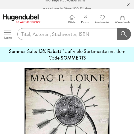
Abholung in über 100 Filialen
Filiale
Konto
Merkzettel
Warenkorb
Hugendubel
Menu
Summer Sale:
13% Rabatt
auf viele Sortimente mit dem
12
mehr
Code
SOMMER13
erfahren