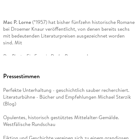
Buch, das nicht nur die Freunde dieses Genres begeistern
wird«
Fränkische Nachrichten
Mac P. Lorne
(*1957) hat bisher fünfzehn historische Romane
bei Droemer Knaur veröffentlicht, von denen bereits sechs
mit bedeutenden Literaturpreisen ausgezeichnet worden
sind. Mit
Der Pirat - Ein Francis-Drake-Roman
und
Jack Bannister - Herr der Karibik
widmete er sich sehr
Pressestimmen
erfolgreich maritimen Themen und erreichte eine große
Leserschaft. In seiner Dilogie über Englands berühmtesten
Perfekte Unterhaltung - geschichtlich sauber recherchiert.
Seehelden Lord Nelson begeisterte er im Herbst 2024
Literaturbühne - Bücher und Empfehlungen Michael Sterzik
erneut. Nun setzt Lorne mit seinem neuen Roman über
(Blog)
Robert Surcouf einem weiteren historischen Helden ein
Denkmal und liefert erneut ein spekakuläres Seefahrer-
Opulentes, historisch gestütztes Mittelalter-Gemälde.
Abenteuer.
Westfälische Rundschau
Fiktion und Geschichte vereinen sich zu einem grandiosen