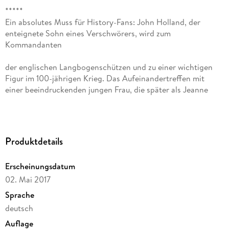
*****
Ein absolutes Muss für History-Fans: John Holland, der
enteignete Sohn eines Verschwörers, wird zum
Kommandanten
der englischen Langbogenschützen und zu einer wichtigen
Figur im 100-jährigen Krieg. Das Aufeinandertreffen mit
einer beeindruckenden jungen Frau, die später als Jeanne
d'Arc in die Geschichte eingehen soll, stellt alles auf
den Kopf, denn es gelingt ihr den beinahe beendeten Krieg
Produktdetails
noch einmal aufflammen zu lassen¿ Mac P. Lorne
beeindruckt
Erscheinungsdatum
in seinem Roman mit hervorragender Recherchearbeit, einer
02. Mai 2017
spannenden Storyline und einem ausgezeichneten
Sprache
Schreibstil. Schnell taucht man in die damalige Zeit ein
deutsch
Auflage
und trifft auf zahlreiche historische Figuren, die der