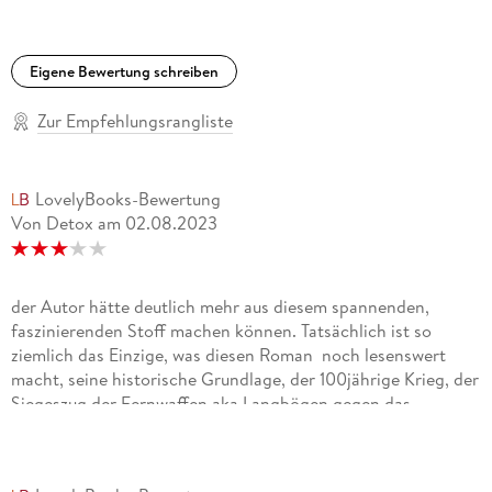
(Blog)
Eigene Bewertung schreiben
Zur Empfehlungsrangliste
LovelyBooks-Bewertung
Von Detox
am
02.08.2023
der Autor hätte deutlich mehr aus diesem spannenden,
faszinierenden Stoff machen können. Tatsächlich ist so
ziemlich das Einzige, was diesen Roman noch lesenswert
macht, seine historische Grundlage, der 100jährige Krieg, der
Siegeszug der Fernwaffen aka Langbögen gegen das
anachronistische Rittertum, der schon das Ende des
Mittelalters vorzeichnet und natürlich Jeanne d'Arc. Was für
eine Story, so spannend kann Geschichte sein! Hier wird sie