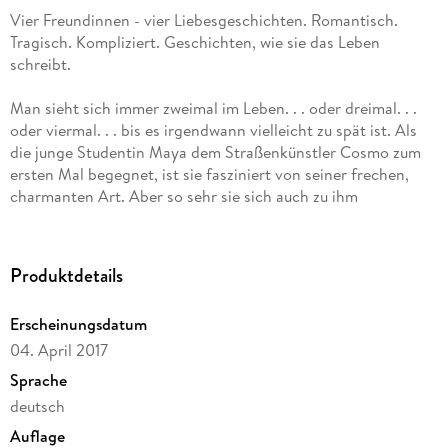
Vier Freundinnen - vier Liebesgeschichten. Romantisch.
Tragisch. Kompliziert. Geschichten, wie sie das Leben
schreibt.
Man sieht sich immer zweimal im Leben. . . oder dreimal. . .
oder viermal. . . bis es irgendwann vielleicht zu spät ist. Als
die junge Studentin Maya dem Straßenkünstler Cosmo zum
ersten Mal begegnet, ist sie fasziniert von seiner frechen,
charmanten Art. Aber so sehr sie sich auch zu ihm
hingezogen fühlt, sie weiß, dass es für Cosmo keinen Platz in
ihrem Leben gibt. Trotzdem kann Maya ihn nicht vergessen.
Wie es das Schicksal will, laufen sich die beiden immer wieder
Produktdetails
über den Weg und verlieren sich wieder. Als Maya beschließt,
München für sechs Monate zu verlassen, um in die USA zu
Erscheinungsdatum
reisen, beschließt sie, sich von Cosmo zu verabschieden.
04. April 2017
Doch er möchte Maya nicht gehen lassen. Sie vereinbaren,
sich nach Mayas Rückkehr an dem Platz wieder zutreffen, an
Sprache
dem sie sich zum ersten Mal begegnet sind. . . . doch dann
deutsch
kommt alles ganz anders. . . Maya und Cosmo - eine
Auflage
Geschichte über verpasste Chancen, eine große Liebe,