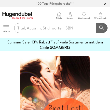
100 Tage Rückgaberecht***
Abholung in über 100 Filialen
Filiale
Konto
Merkzettel
Warenkorb
Hugendubel
Menu
Summer Sale:
13% Rabatt
auf viele Sortimente mit dem
12
mehr
Code
SOMMER13
erfahren