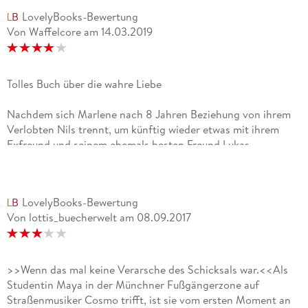
LovelyBooks-Bewertung
Von Waffelcore
am
14.03.2019
Tolles Buch über die wahre Liebe
Nachdem sich Marlene nach 8 Jahren Beziehung von ihrem
Verlobten Nils trennt, um künftig wieder etwas mit ihrem
Exfreund und seinem ehemals besten Freund Lukas
anzufangen erhofft sie sich, dass nun alles besser wird. Völlig
überstürzt kündigt sie ihren Job und zieht bei ihrer Freundin
Nora ein. Doch anstelle des ¿Friede Freude Eierkuchen¿
LovelyBooks-Bewertung
Gefühls kommt Unsicherheit auf. Ihre Freundinnen sind mit
Von lottis_buecherwelt
am
08.09.2017
ihrer Entscheidung so gar nicht einverstanden, schließlich
hatte Lukas sie in der Vergangenheit mehrfach betrogen und
sehr verletzt. Und dass Nils nach nur 10 Monaten auch schon
eine neue Freundin hat, die ¿so ganz anders ist¿ als Marlene,
>>Wenn das mal keine Verarsche des Schicksals war.<<Als
setzt ihr zusätzlich zu. Sie beginnt zu zweifeln- war ihre
Studentin Maya in der Münchner Fußgängerzone auf
Entscheidung wirklich die Richtige?Meine Meinung: Der
Straßenmusiker Cosmo trifft, ist sie vom ersten Moment an