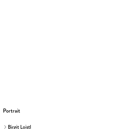
EPUB
ISBN
9783426444559
Portrait
Birgit Loistl