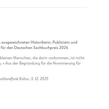
ausgezeichneten Historikerin, Publizistin und
rt für den Deutschen Sachbuchpreis 2026
 kleinen Menschen, die darin vorkommen, ist nicht
. « Aus der Begründung für die Nominierung für
chlandfunk Kultur, 3. 12. 2025
 Irina Scherbakowa von den kurzen Jahren der
om politischen Aufbruch in Moskau und auf dem