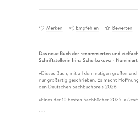
Merken
Empfehlen
Bewerten
Das neue Buch der renommierten und vielfach 
Schriftstellerin Irina Scherbakowa - Nominie
»Dieses Buch, mit all den mutigen großen und
nur großartig geschrieben. Es macht Hoffnung
den Deutschen Sachbuchpreis 2026
»Eines der 10 besten Sachbücher 2025. «
Deuts
***
In »Der Schlüssel würde noch passen« erzählt
Perestroika, . Sie berichtet vom Alltag und v