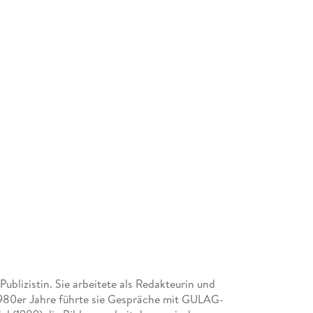
Demokratie und Menschenrechte eingetreten s
persönliche Risiken in Kauf genommen haben -
Abwehrkampf gegen Putins brutalen Krieg. Im 
Mitstreiter in unserem gemeinsamen Kampf für 
Zukunft Europas. «
Bundeskanzler Olaf Scholz an
2022 für internationale Verständigung und Vers
Nominiert für den Deutschen Sachbuchpreis 
Publizistin. Sie arbeitete als Redakteurin und
 1980er Jahre führte sie Gespräche mit GULAG-