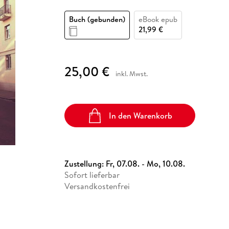
Fremdsprachige Bücher
n Lernhilfen
 Jugendbücher
eiber
Hörbuch Downloads im Bundle
cher
 Vergleich
 Puzzlezubehör
Lernen
New Adult
STABILO
Taschenbücher
Buch (gebunden)
eBook epub
hilfen
hriller
 Backen
er
lender
Ratgeber
21,99 €
op
hriller
Romance
Sachbücher
25,00 €
precher:innen
inkl. Mwst.
Science Fiction
Fremdsprachige Bücher
In den Warenkorb
Zustellung:
Fr, 07.08. - Mo, 10.08.
Sofort lieferbar
Versandkostenfrei