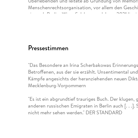
Überlebenden und leitete ab Gründung von Memorial
Menschenrechtsorganisation, vor allem den Gesch
sie nach Berlin, Wien, Salzburg und Jena. 2021 liq
Memorial gemeinsam mit einer ukrainischen und ei
Friedensnobelpreis. Im selben Jahr verließ Scherba
Tel Aviv. Sie ist Vorstandvorsitzende der in Berlin
gehört dem Kuratorium der Gedenkstätte Buchenwal
Pressestimmen
Literatur- und Kulturforschung Berlin. Im Januar 2
Ludwig-Beck-Preis für Zivilcourage der Landeshaup
"Das Besondere an Irina Scherbakowas Erinnerungsb
Betroffenen, aus der sie erzählt. Unsentimental und
Jennie Seitz
Kämpfe angesichts der heranziehenden neuen Dikta
Mecklenburg-Vorpommern
, seit 2013 freischaffende Übersetzerin aus dem Ru
"Es ist ein abgrundtief trauriges Buch. Der klugen,
Oleg Senzow, Dmitry Glukhovsky ins Deutsche gebr
anderen russischen Emigraten in Berlin auch [. . .].
Texte für das Russland-Portal Dekoder. Für Kater
nicht mehr sehen werden." DER STANDARD
für den Preis der Leipziger Buchmesse nominiert.
"Die Lektüre des Berichts dieser prominenten Zeit
Bedrohung, deren weltpolitische Folgen unabsehba