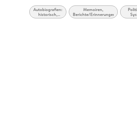
Autobiografien:
Memoiren,
Polit
historisch,
Berichte/Erinnerungen
Sys
politisch,
Totali
militärisch
und D