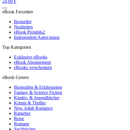
24,00 €
eBook Favoriten
Bestseller
Neuheiten
eBook Preishits
2
Independent Autor:innen
Top Kategorien
Exklusive eBooks
eBook Abonnement
eBooks verschenken
eBook Genres
Biografien & Erfahrungen
Fantasy & Science Fiction
Kinder- & Jugendbücher
Krimis & Thriller
New Adult Romance
Ratgeber
Reise
Romane
Sachbücher