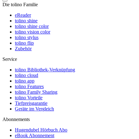
Die tolino Familie
eReader
tolino shine
tolino shine color
tolino vision color
tolino stylus
tolino flip
Zubehör
Service
tolino Bibliothek-Verknüpfung
tolino cloud
tolino app
tolino Features
tolino Family Sharing
tolino Vorteile
Tiefpreisgarantie
Geräte im Vergleich
Abonnements
Hugendubel Hörbuch Abo
eBook Abonnement