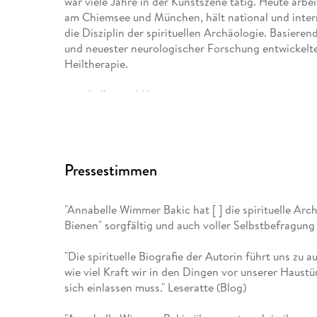
war viele Jahre in der Kunstszene tätig. Heute arbe
am Chiemsee und München, hält national und intern
die Disziplin der spirituellen Archäologie. Basie
und neuester neurologischer Forschung entwickelte
Heiltherapie.
annabelle. world/
Pressestimmen
"Annabelle Wimmer Bakic hat [ ] die spirituelle Arc
Bienen" sorgfältig und auch voller Selbstbefragun
"Die spirituelle Biografie der Autorin führt uns zu a
wie viel Kraft wir in den Dingen vor unserer Haus
sich einlassen muss." Leseratte (Blog)