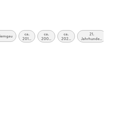
ca.
ca.
ca.
21.
iemgau
2010
2000
2020
Jahrhundert
bis
bis
bis
(ca. 2000
ca.
ca.
ca.
bis ca.
2019
2009
2029
2100)