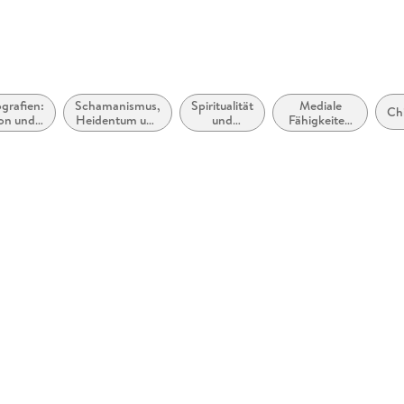
zugänglich
grafien:
Schamanismus,
Spiritualität
Mediale
Ch
ion und
Heidentum und
und
Fähigkeiten
tuelles
Druidentum
religiöse
und
Erfahrung
übersinnliche
Phänomene