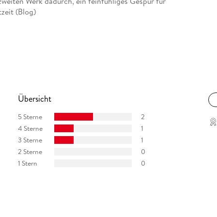
weiten Werk dadurch, ein feinfühliges Gespür für
tzeit (Blog)
Übersicht
5 Sterne
2
4 Sterne
1
3 Sterne
1
2 Sterne
0
1 Stern
0