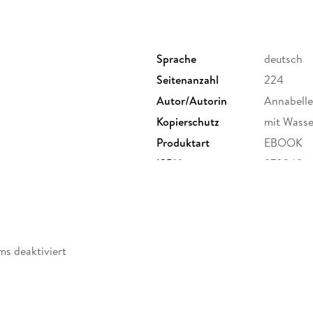
Schließlich macht die Schamanin Bekanntschaf
Bienen führt sie in eine universelle uralte Wei
Sprache
deutsch
Zukunft der Erde.
Seitenanzahl
224
Autor/Autorin
Annabell
Ihr biografischer Erfahrungsbericht nimmt uns 
Kopierschutz
mit Wasse
tiefe Verwobensein mit den Kräften der Natur.
Menschen erfahrbar werden.
Produktart
EBOOK
ISBN
9783426
ms deaktiviert
»Unser Land und seine Kraftplätze sind der Z
wir überall. Sie sind wie eine Bibliothek, in 
und Zukunft begegnen, in der wir Heilung find
eintauchen können. «