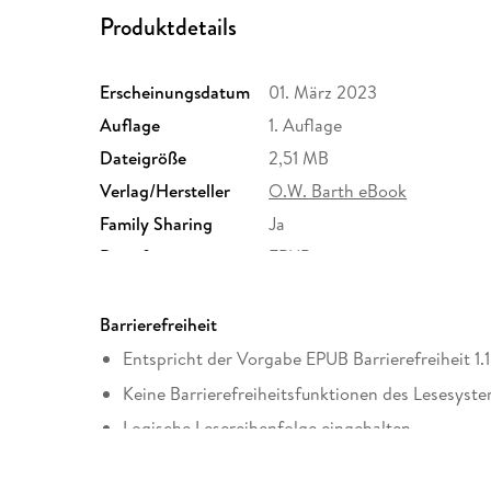
Produktdetails
Erscheinungsdatum
01. März 2023
Auflage
1. Auflage
Dateigröße
2,51 MB
Verlag/Hersteller
O.W. Barth eBook
Family Sharing
Ja
Dateiformat
EPUB
Barrierefreiheit
Entspricht der Vorgabe EPUB Barrierefreiheit 1.1
Keine Barrierefreiheitsfunktionen des Lesesyste
Logische Lesereihenfolge eingehalten
Hoher Farbkontrast für bessere Lesbarkeit