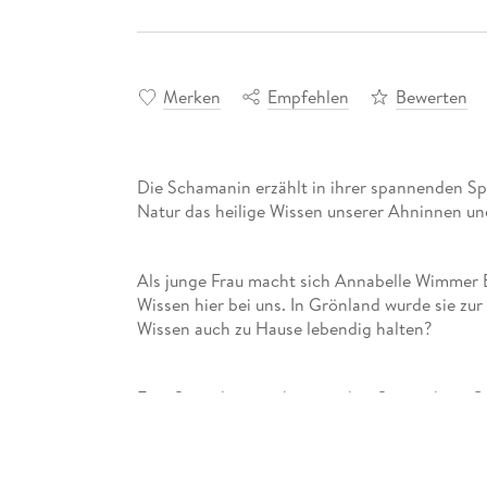
Merken
Empfehlen
Bewerten
Die Schamanin erzählt in ihrer spannenden Spu
Natur das heilige Wissen unserer Ahninnen un
Als junge Frau macht sich Annabelle Wimmer 
Wissen hier bei uns. In Grönland wurde sie zur
Wissen auch zu Hause lebendig halten?
Eine Sammlung prähistorischer Steine ihres Gr
die Welt der Kräuterheilerinnen und Weber, i
Waldes übertragen ihr ihre heilende Medizin, 
wirksamen Schicksalskräften, dem Gewebe, das 