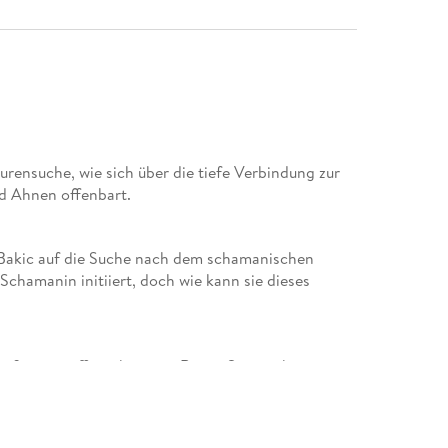
rensuche, wie sich über die tiefe Verbindung zur
d Ahnen offenbart.
Bakic auf die Suche nach dem schamanischen
 Schamanin initiiert, doch wie kann sie dieses
oßvaters öffnet ihr einen Raum. Sie taucht ein in
n die schamanische Pflanzenmagie. Die Bäume des
und sie begegnet den durch alle Zeiten hindurch
hinter und in allem wirkt.