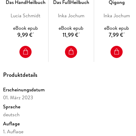
einfache Übungen an die Hand, wie wir auf ganzheitliche
Das HandHeilbuch
Das FußHeilbuch
Qigong
Weise durch Übungen für Kiefer und Zunge, aber auch durch
Achtsamkeit und mentale Einstellung zu einem ganzheitlich
Lucia Schmidt
Inka Jochum
Inka Jochum
entspannten Kiefer gelangen. Beißen wir uns nicht mehr
durch unser Leben, sondern befreien wir durch einen
eBook epub
eBook epub
eBook epub
entspannten Kiefer unser inneres Lächeln und damit unsere
9,99 €
11,99 €
7,99 €
*
*
*
Ausstrahlung und Begeisterung im Leben.
Produktdetails
Erscheinungsdatum
01. März 2023
Sprache
deutsch
Auflage
1. Auflage