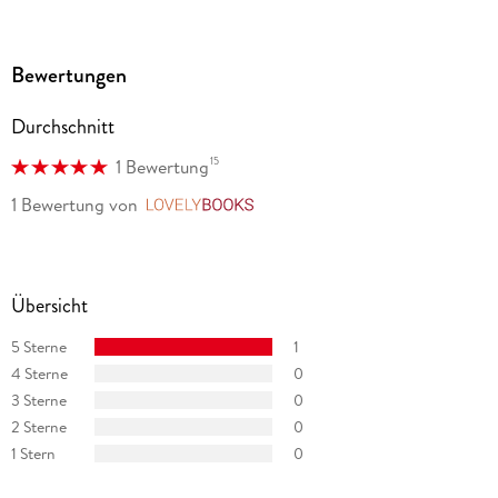
selbst durchzuführen und die befreiende Wirkung eines
entspannten Kiefers zu erleben." Bücherplaza. de (Blog)
Bewertungen
Durchschnitt
15
1 Bewertung
1 Bewertung
von
LovelyBooks
Übersicht
5 Sterne
1
4 Sterne
0
3 Sterne
0
2 Sterne
0
1 Stern
0