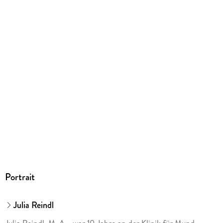
Dateiformat
EPUB
ISBN
9783426466230
Portrait
Julia Reindl