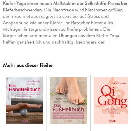
Kiefer-Yoga einen neuen Maßstab in der Selbsthilfe-Praxis bei
Kieferbeschwerden.
Die Nachfrage wird hier immer größer,
denn kaum etwas reagiert so sensibel auf Stress und
Anspannung wie unser Kiefer. Ihr Ratgeber bietet alles
wichtige Hintergrundwissen zu Kieferproblemen. Die
körperlichen und mentalen Übungen aus dem Kiefer-Yoga
helfen ganzheitlich und nachhaltig, besonders den
Unterkiefer zu entspannen. Sie sind leicht zu erlernen und
effektiv in der Wirkung. Zahlreiche Detailfotos helfen bei der
präzisen Umsetzung der Methode.
Mehr aus dieser Reihe
Für alle Kieferverspannten, Knirschenden und
Maskengeschädigten kommt mit
Kiefer-Yoga
eine wirklich nachhaltige Lösung.
Der Unterkiefer
ist der Körperteil, der mit am meisten angespannt wird. Wenn
man sich klarmacht, dass der Kaumuskel der stärkste Muskel
im Körper ist, wird das Potenzial für Verkrampfung deutlich.
Die erfahrene Kieferspezialistin Julia Reindl gibt zahlreiche