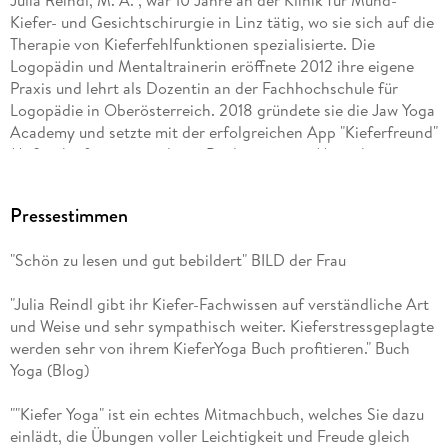
Julia Reindl, M. A. , war 10 Jahre an der Klinik für Mund-
Kiefer- und Gesichtschirurgie in Linz tätig, wo sie sich auf die
Therapie von Kieferfehlfunktionen spezialisierte. Die
Logopädin und Mentaltrainerin eröffnete 2012 ihre eigene
Praxis und lehrt als Dozentin an der Fachhochschule für
Logopädie in Oberösterreich. 2018 gründete sie die Jaw Yoga
Academy und setzte mit der erfolgreichen App "Kieferfreund"
Maßstäbe für eine moderne Begleitung von Menschen mit
Kieferproblemen.
Pressestimmen
"Schön zu lesen und gut bebildert" BILD der Frau
"Julia Reindl gibt ihr Kiefer-Fachwissen auf verständliche Art
und Weise und sehr sympathisch weiter. Kieferstressgeplagte
werden sehr von ihrem KieferYoga Buch profitieren." Buch
Yoga (Blog)
""Kiefer Yoga" ist ein echtes Mitmachbuch, welches Sie dazu
einlädt, die Übungen voller Leichtigkeit und Freude gleich