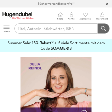
Bücher versandkostenfrei*
100 Tage Rückgaberecht***
Abholung in über 100 Filialen
Filiale
Konto
Merkzettel
Warenkorb
Hugendubel
Menu
Summer Sale:
13% Rabatt
auf viele Sortimente mit dem
12
mehr
Code
SOMMER13
erfahren