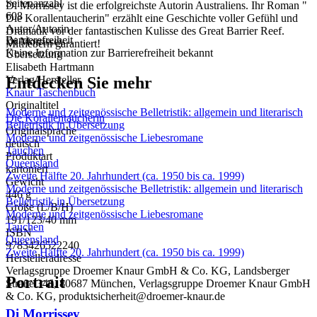
Seitenanzahl
Di Morrissey ist die erfolgreichste Autorin Australiens. Ihr Roman "
608
Die Korallentaucherin" erzählt eine Geschichte voller Gefühl und
Autor/Autorin
Dramatik vor der fantastischen Kulisse des Great Barrier Reef.
Barrierefreiheit
Di Morrissey
Mitfiebern garantiert!
Keine Information zur Barrierefreiheit bekannt
Übersetzung
Elisabeth Hartmann
Entdecken Sie mehr
Verlag/Hersteller
Knaur Taschenbuch
Originaltitel
Moderne und zeitgenössische Belletristik: allgemein und literarisch
Die Korallentaucherin
Belletristik in Übersetzung
Originalsprache
Moderne und zeitgenössische Liebesromane
deutsch
Tauchen
Produktart
Queensland
kartoniert
Zweite Hälfte 20. Jahrhundert (ca. 1950 bis ca. 1999)
Gewicht
Moderne und zeitgenössische Belletristik: allgemein und literarisch
446 g
Belletristik in Übersetzung
Größe (L/B/H)
Moderne und zeitgenössische Liebesromane
191/123/40 mm
Tauchen
ISBN
Queensland
9783426522240
Zweite Hälfte 20. Jahrhundert (ca. 1950 bis ca. 1999)
Herstelleradresse
Verlagsgruppe Droemer Knaur GmbH & Co. KG, Landsberger
Portrait
Straße 346, 80687 München, Verlagsgruppe Droemer Knaur GmbH
& Co. KG, produktsicherheit@droemer-knaur.de
Di Morrissey