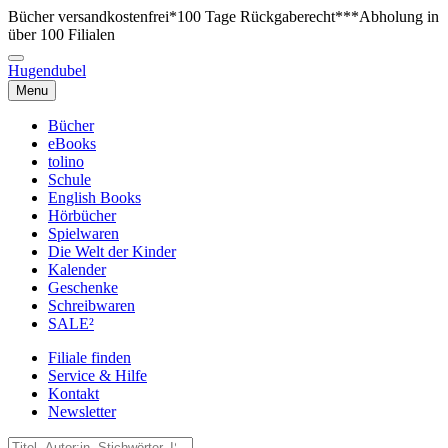
Bücher versandkostenfrei*
100 Tage Rückgaberecht***
Abholung in
über 100 Filialen
Hugendubel
Menu
Bücher
eBooks
tolino
Schule
English Books
Hörbücher
Spielwaren
Die Welt der Kinder
Kalender
Geschenke
Schreibwaren
SALE²
Filiale finden
Service & Hilfe
Kontakt
Newsletter