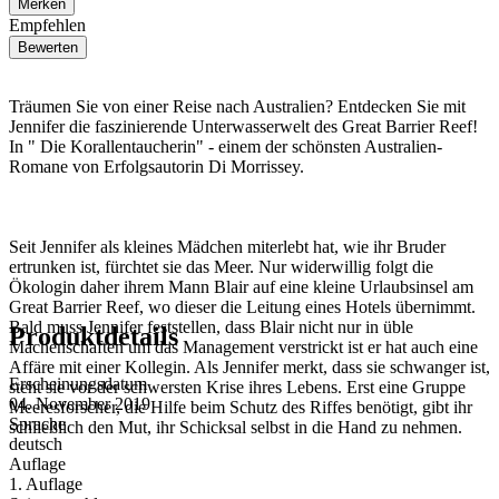
Merken
Empfehlen
Bewerten
Träumen Sie von einer Reise nach Australien? Entdecken Sie mit
Jennifer die faszinierende Unterwasserwelt des Great Barrier Reef!
In " Die Korallentaucherin" - einem der schönsten Australien-
Romane von Erfolgsautorin Di Morrissey.
Seit Jennifer als kleines Mädchen miterlebt hat, wie ihr Bruder
ertrunken ist, fürchtet sie das Meer. Nur widerwillig folgt die
Ökologin daher ihrem Mann Blair auf eine kleine Urlaubsinsel am
Great Barrier Reef, wo dieser die Leitung eines Hotels übernimmt.
Bald muss Jennifer feststellen, dass Blair nicht nur in üble
Produktdetails
Machenschaften um das Management verstrickt ist er hat auch eine
Affäre mit einer Kollegin. Als Jennifer merkt, dass sie schwanger ist,
Erscheinungsdatum
steht sie vor der schwersten Krise ihres Lebens. Erst eine Gruppe
04. November 2019
Meeresforscher, die Hilfe beim Schutz des Riffes benötigt, gibt ihr
Sprache
schließlich den Mut, ihr Schicksal selbst in die Hand zu nehmen.
deutsch
Auflage
1. Auflage