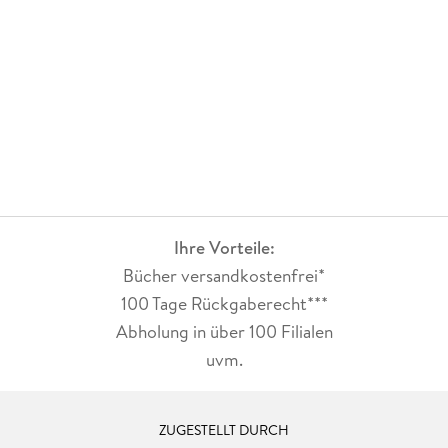
(immerhin fast 600 Seiten), immer noch nicht entführt
wurde, wie der Klappentext sagt... Spoiler Ende. Das Ende hat
mich dann doch eher enttäuscht. Leider keine wirklich
bahnbrechenden Enthüllungen und Erklärungen auch
irgendwie nicht wirklich nachvollziehbar. Leider eher
langweilig und für mich kein Thriller... ich habe schon viel
besseres von der Autorin gelesen.
Ihre Vorteile:
Bücher versandkostenfrei*
100 Tage Rückgaberecht***
Abholung in über 100 Filialen
uvm.
ZUGESTELLT DURCH