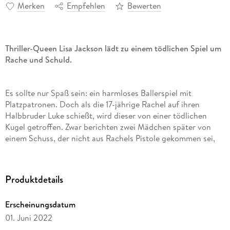
Merken
Empfehlen
Bewerten
Thriller-Queen Lisa Jackson lädt zu einem tödlichen Spiel um
Rache und Schuld.
Es sollte nur Spaß sein: ein harmloses Ballerspiel mit
Platzpatronen. Doch als die 17-jährige Rachel auf ihren
Halbbruder Luke schießt, wird dieser von einer tödlichen
Kugel getroffen. Zwar berichten zwei Mädchen später von
einem Schuss, der nicht aus Rachels Pistole gekommen sei,
doch der Fall kann nie ganz aufgeklärt werden.
Produktdetails
20 Jahre später fühlt sich Rachel noch immer schuldig, und
letztlich ist an diesem Trauma auch die Ehe mit ihrer großen
Erscheinungsdatum
Liebe, Detective Cade Ryder, zerbrochen. Doch dann werden
Rachels damalige Entlastungszeuginnen kurz nacheinander
01. Juni 2022
brutal ermordet, sie selbst erhält ominöse Droh-Botschaften.