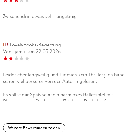
Pazifischen Nordwesten der USA. Mehr Infos finden
Leser*innen online auf lisajackson. com und auf Facebook.
Zwischendrin etwas sehr langatmig
LovelyBooks-Bewertung
Von _jamii_
am
22.05.2026
Leider eher langweilig und für mich kein Thriller¿ ich habe
schon viel besseres von der Autorin gelesen.
Es sollte nur Spaß sein: ein harmloses Ballerspiel mit
Platzpatronen. Doch als die 17-jährige Rachel auf ihren
Halbbruder Luke schießt, wird dieser von einer tödlichen
Kugel getroffen. Zwar berichten zwei Mädchen später von
einem Schuss, der nicht aus Rachels Pistole gekommen sei,
doch der Fall kann nie ganz aufgeklärt werden. 20 Jahre
Weitere Bewertungen zeigen
später fühlt sich Rachel noch immer schuldig, und letztlich ist