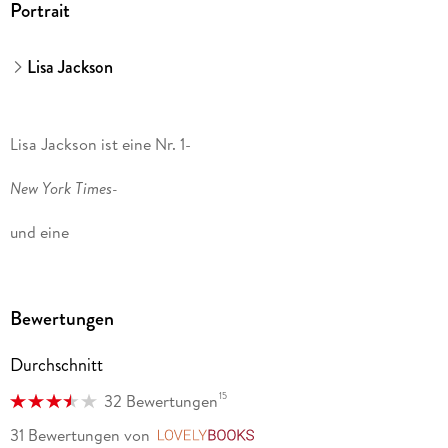
Portrait
Lisa Jackson
Lisa Jackson ist eine Nr. 1-
New York Times-
und eine
Spiegel
Bewertungen
-Bestsellerautorin und hat bereits über 95 Romane
geschrieben, unter anderem die Thriller-Reihen um
Durchschnitt
Detectives Bentz & Montoya sowie Alvarez & Pescoli. Mit
ihrer Schwester
15
32 Bewertungen
, New York Times-
31 Bewertungen
von
LovelyBooks