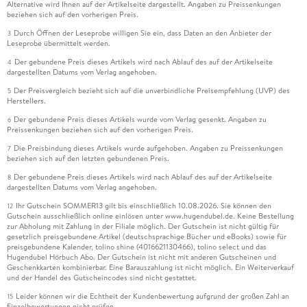
Alternative wird Ihnen auf der Artikelseite dargestellt. Angaben zu Preissenkungen
beziehen sich auf den vorherigen Preis.
Durch Öffnen der Leseprobe willigen Sie ein, dass Daten an den Anbieter der
3
Leseprobe übermittelt werden.
Der gebundene Preis dieses Artikels wird nach Ablauf des auf der Artikelseite
4
dargestellten Datums vom Verlag angehoben.
Der Preisvergleich bezieht sich auf die unverbindliche Preisempfehlung (UVP) des
5
Herstellers.
Der gebundene Preis dieses Artikels wurde vom Verlag gesenkt. Angaben zu
6
Preissenkungen beziehen sich auf den vorherigen Preis.
Die Preisbindung dieses Artikels wurde aufgehoben. Angaben zu Preissenkungen
7
beziehen sich auf den letzten gebundenen Preis.
Der gebundene Preis dieses Artikels wird nach Ablauf des auf der Artikelseite
8
dargestellten Datums vom Verlag angehoben.
Ihr Gutschein SOMMER13 gilt bis einschließlich 10.08.2026. Sie können den
12
Gutschein ausschließlich online einlösen unter www.hugendubel.de. Keine Bestellung
zur Abholung mit Zahlung in der Filiale möglich. Der Gutschein ist nicht gültig für
gesetzlich preisgebundene Artikel (deutschsprachige Bücher und eBooks) sowie für
preisgebundene Kalender, tolino shine (4016621130466), tolino select und das
Hugendubel Hörbuch Abo. Der Gutschein ist nicht mit anderen Gutscheinen und
Geschenkkarten kombinierbar. Eine Barauszahlung ist nicht möglich. Ein Weiterverkauf
und der Handel des Gutscheincodes sind nicht gestattet.
Leider können wir die Echtheit der Kundenbewertung aufgrund der großen Zahl an
15
Einzelbewertungen nicht prüfen.