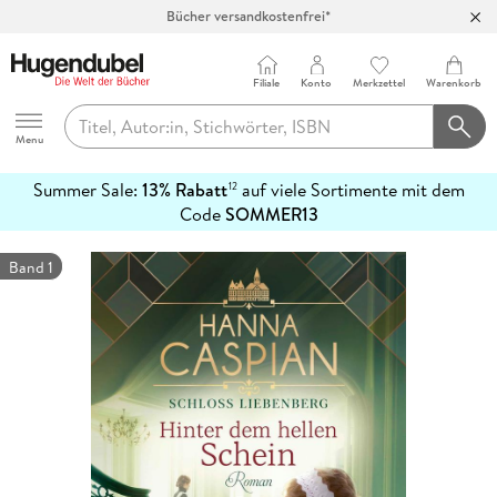
Bücher versandkostenfrei*
100 Tage Rückgaberecht***
Abholung in über 100 Filialen
Filiale
Konto
Merkzettel
Warenkorb
Hugendubel
Menu
Summer Sale:
13% Rabatt
auf viele Sortimente mit dem
12
mehr
Code
SOMMER13
erfahren
Band 1