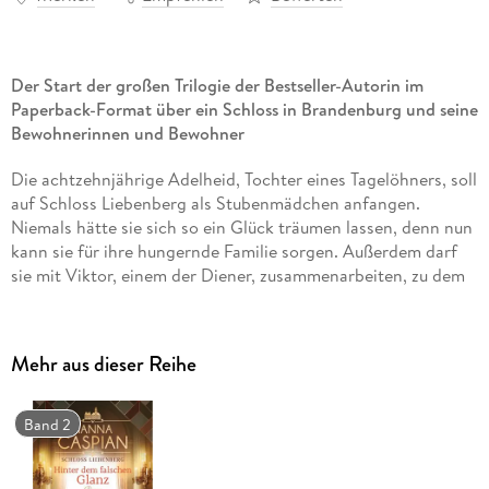
Der Start der großen Trilogie der Bestseller-Autorin im
Paperback-Format über ein Schloss in Brandenburg und seine
Bewohnerinnen und Bewohner
Die achtzehnjährige Adelheid, Tochter eines Tagelöhners, soll
auf Schloss Liebenberg als Stubenmädchen anfangen.
Niemals hätte sie sich so ein Glück träumen lassen, denn nun
kann sie für ihre hungernde Familie sorgen. Außerdem darf
sie mit Viktor, einem der Diener, zusammenarbeiten, zu dem
sie sich vom ersten Moment an hingezogen fühlt. Doch ihr
Glück dauert nicht lange an, denn es ruft Neider auf den
Plan, die das unschuldige Mädchen in eine Falle locken.
Mehr aus dieser Reihe
Adelheid wird zum Hausmädchen degradiert und muss nun
mit der erfahrenen Hedda Pietsch zusammen in einer kleinen
Stube wohnen.
Band 2
Die beiden jungen Frauen werden zu Freundinnen in höchster