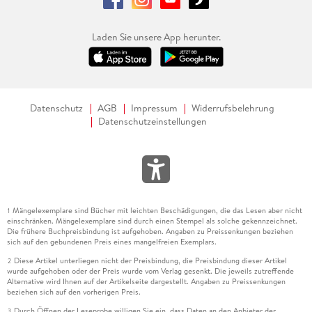
Laden Sie unsere App herunter.
Datenschutz
AGB
Impressum
Widerrufsbelehrung
Datenschutzeinstellungen
Mängelexemplare sind Bücher mit leichten Beschädigungen, die das Lesen aber nicht
1
einschränken. Mängelexemplare sind durch einen Stempel als solche gekennzeichnet.
Die frühere Buchpreisbindung ist aufgehoben. Angaben zu Preissenkungen beziehen
sich auf den gebundenen Preis eines mangelfreien Exemplars.
Diese Artikel unterliegen nicht der Preisbindung, die Preisbindung dieser Artikel
2
wurde aufgehoben oder der Preis wurde vom Verlag gesenkt. Die jeweils zutreffende
Alternative wird Ihnen auf der Artikelseite dargestellt. Angaben zu Preissenkungen
beziehen sich auf den vorherigen Preis.
Durch Öffnen der Leseprobe willigen Sie ein, dass Daten an den Anbieter der
3