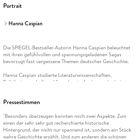
Portrait
Hanna Caspian
Die SPIEGEL-Bestseller-Autorin Hanna Caspian beleuchtet
mit ihren gefühlvollen und spannungsgeladenen Sagas
bevorzugt fast vergessene Themen deutscher Geschichte.
Hanna Caspian studierte Literaturwissenschaften,
Politikwissenschaft und Sprachen in Aachen und arbeitete
danach lange Jahre im PR- und Marketingbereich. Mit ihrem
Mann lebt sie heute als freie Autorin in Köln, wenn sie nicht
Pressestimmen
gerade durch die Weltgeschichte reist.
"Besonders überzeugen konnten mich zwei Aspekte. Zum
einen der sehr sehr gut recherchierte historische
Hintergrund, der nicht nur spannend ist, sondern ein Stück
wahre Geschichte erzählt. Und zum anderen die schönen