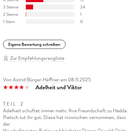
"Dieses Buch ist der Start für eine neue, mitreißende Trilogie.
3 Sterne
24
Wer die britische Serie Downton Abbey kennt (und liebt),
wird hier glücklich. Kleine und große Skandale zwischen den
2 Sterne
1
reichen Herrschaften und den armen Bediensteten lassen
1 Stern
0
keine Langeweile aufkommen." Ratgeber Frau und Familie
Eigene Bewertung schreiben
Zur Empfehlungsrangliste
Von
Astrid Bürger-Häffner
am
08.11.2025
Adelheit und Viktor
T E I L 2
Adelheit schuftet immer mehr. Ihre Freundschaft zu Hedda
Pietsch tut ihr gut. Diese hat inzwischen vernommen, dass
der
Haushofmeister, Butler und höchster Diener Oswald Opitz