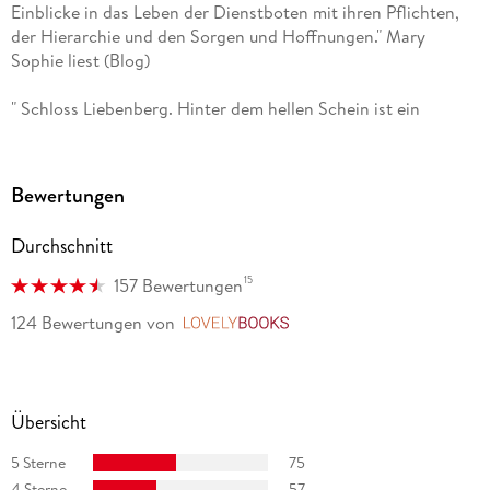
Einblicke in das Leben der Dienstboten mit ihren Pflichten,
der Hierarchie und den Sorgen und Hoffnungen." Mary
Sophie liest (Blog)
" Schloss Liebenberg. Hinter dem hellen Schein ist ein
großartiger Auftakt der neuen Reihe." Sylvias Lesezimmer
(Blog)
Bewertungen
"Wie schön, dass die Autorin in dieser neuen Saga der
Dienerschaft das Wort verliehen hat. Sie hat jedem einzelnen
Durchschnitt
Charakter authentisch Leben eingehaucht und diese mit
Ecken und Kanten versehen." Giselas Lesehimmel (Blog)
15
157 Bewertungen
124 Bewertungen
von
LovelyBooks
"Als Spiegel der Hofgesellschaft und als Chronik der kleinen
Leute wird die jüngere deutsche Geschichte lebendig." Mini
"Wieder schafft Hanna Caspian unverwechselbare Charaktere
Übersicht
und setzt sie in ein Setting, das man spannend aufsaugt." Alex
Dengler, www. denglers-buchkritik. de
5 Sterne
75
4 Sterne
57