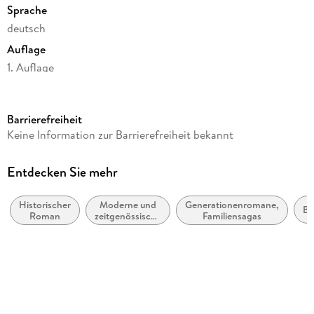
Sprache
deutsch
Auflage
1. Auflage
Seitenanzahl
432
Barrierefreiheit
Reihe
Keine Information zur Barrierefreiheit bekannt
Schloss Liebenberg, 1
Autor/Autorin
Entdecken Sie mehr
Hanna Caspian
Historischer
Moderne und
Generationenromane,
Verlag/Hersteller
Br
Roman
zeitgenössische
Familiensagas
Knaur Taschenbuch
Belletristik:
allgemein und
Produktart
literarisch
kartoniert
Gewicht
388 g