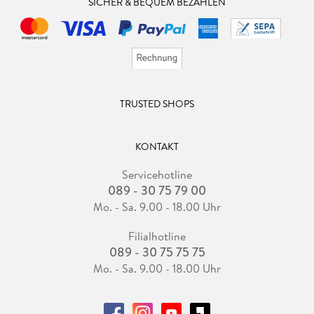
Vater hat vorübergehend Arbeit und alles sieht im Moment
SICHER & BEQUEM BEZAHLEN
ein klein wenig besser aus. Nun kommen aber ihre zwei
größeren Brüder zurück, die einige Monate unterwegs waren.
Sie hatten kein Glück. Nun müssen auch sie wieder
mitversorgt werden. Adelheit ist verzweifelt.
TRUSTED SHOPS
KONTAKT
Servicehotline
089 - 30 75 79 00
Mo. - Sa. 9.00 - 18.00 Uhr
Filialhotline
089 - 30 75 75 75
Mo. - Sa. 9.00 - 18.00 Uhr