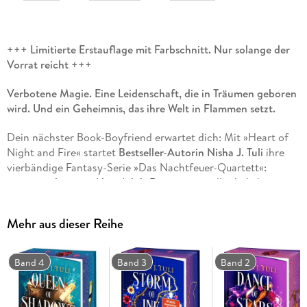
+++ Limitierte Erstauflage mit Farbschnitt. Nur solange der
Vorrat reicht +++
Verbotene Magie. Eine Leidenschaft, die in Träumen geboren
wird. Und ein Geheimnis, das ihre Welt in Flammen setzt.
Dein nächster Book-Boyfriend erwartet dich: Mit »Heart of
Night and Fire« startet
Bestseller-Autorin Nisha J. Tuli
ihre
vierbändige Fantasy-Serie »Das Nachtfeuer-Quartett«:
actionreiche spicy New Adult Romantasy
voller beliebter
Tropes:
Slow Burn, Enemies to Lovers, Grumpy x Sunshine
Freundschaft, Found Family und Forced Proximity
Mehr aus dieser Reihe
Zarya weiß, dass sie gefährlich ist: Seit ihrer Kindheit ist sie
eine Gefangene, die zum Kämpfen ausgebildet wird, aber
Band 4
Band 3
Band 2
unter keinen Umständen ihre Magie einsetzen darf. Nur
warum das so ist, weiß sie nicht. Als ihr endlich die Flucht
gelingt, landet sie in einer schillernden Stadt aus Marmor, die