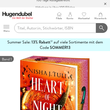
Abholung in über 100 Filialen
Filiale
Konto
Merkzettel
Warenkorb
Hugendubel
Menu
Summer Sale:
13% Rabatt
auf viele Sortimente mit dem
12
mehr
Code
SOMMER13
erfahren
Band 1