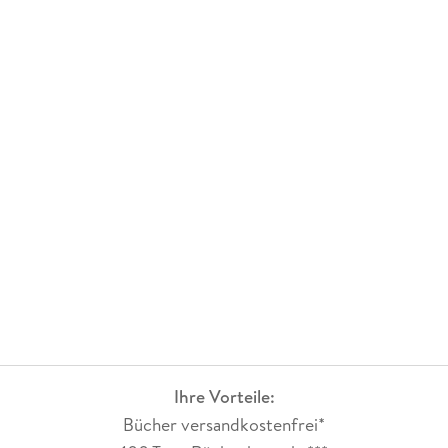
Fazit:
Mit dem indischen Setting hatte ich mir etwas anderes
vorgestellt - langatmig, unglaubwürdig, Weltenbau
bruchstückhaft: Nicht mein Fall.
Ihre Vorteile:
Bücher versandkostenfrei*