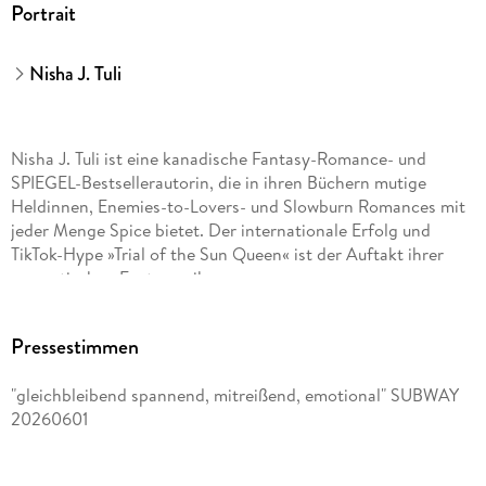
Portrait
GmbH & Co. KG, produktsicherheit@droemer-knaur.de
Nisha J. Tuli
Nisha J. Tuli ist eine kanadische Fantasy-Romance- und
SPIEGEL-Bestsellerautorin, die in ihren Büchern mutige
Heldinnen, Enemies-to-Lovers- und Slowburn Romances mit
jeder Menge Spice bietet. Der internationale Erfolg und
TikTok-Hype »Trial of the Sun Queen« ist der Auftakt ihrer
romantischen Fantasyreihe
Die Artefakte von Ouranos
Pressestimmen
rund um mächtige Fae und die schlagfertige Underdog-
"gleichbleibend spannend, mitreißend, emotional" SUBWAY
Heldin Lor und wird in 15 Sprachen übersetzt. Nisha liebt es,
20260601
ihr indisches Erbe zu nutzen, um ihre Geschichten zum Leben
zu erwecken. Wenn sie nicht gerade schreibt oder auf
Entdeckungsreise geht, findet man sie beim Essen und beim